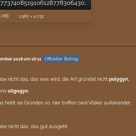
15367737408519106128778306430419.jpg
1 MB
1.960 × 4.032
Offizieller Beitrag
tember 2018 um 16:11
ube nicht das, das was wird, die Art gründet nicht
polygyn
,
ens
oligogyn
.
s heißt sie Gründen so, hier treffen zwei Völker aufeinander.
ube nicht das, das gut ausgeht.