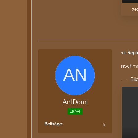
740
12. Sep
nochmal
Bil
AntDomi
Larve
Beiträge
5