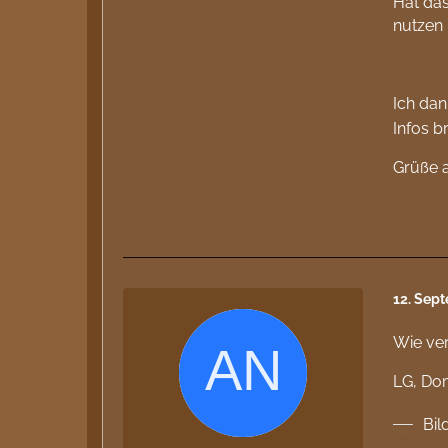
Hat das
nutzen 
Ich da
Infos b
Grüße a
12. Sep
Wie ver
LG, Do
Bil