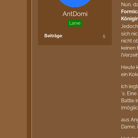
Nun, d
Formic
AntDomi
Königi
Larve
Jedoch 
sich ni
Beiträge
5
nicht o
keinen 
(Verzei
Heute k
ein Ko
ich leg
´s. Eine
Battle 
(möglic
aus Ang
Dame, i