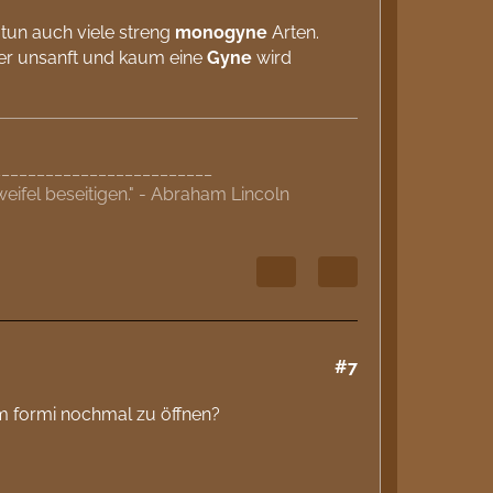
 tun auch viele streng
monogyne
Arten.
her unsanft und kaum eine
Gyne
wird
.
_________________________
eifel beseitigen." - Abraham Lincoln
#7
 formi nochmal zu öffnen?