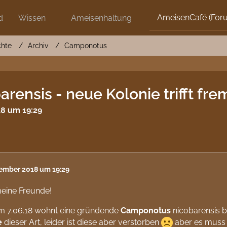
AmeisenCafé (For
d
Wissen
Ameisenhaltung
chte
Archiv
Camponotus
ensis - neue Kolonie trifft fr
8 um 19:29
tember 2018 um 19:29
meine Freunde!
em 7.06.18 wohnt eine gründende
Camponotus
nicobarensis be
e
dieser Art, leider ist diese aber verstorben
aber es muss w