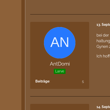
13. Sep
bei der
haltun
Gynen 
Ich hof
AntDomi
Larve
Beiträge
5
14. Sep