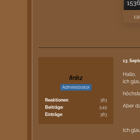
1,9
13. Sep
Hallo,
fink2
ich gla
Administrator
höchst
Reaktionen
383
Aber da
Beiträge
549
Einträge
383
Ich gla