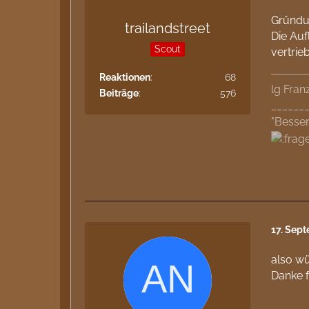
Gründu
trailandstreet
Die Auf
Scout
vertrie
Reaktionen
68
lg Fran
Beiträge
576
______
"Besser
17. Sep
also wü
Danke f