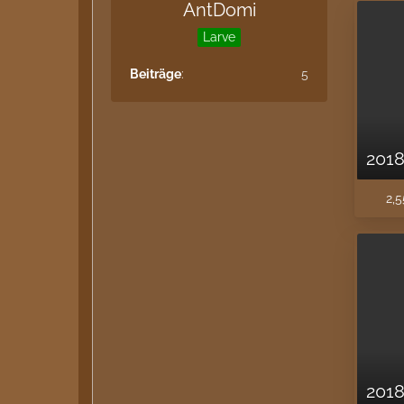
AntDomi
Larve
Beiträge
5
2018
2,5
2018