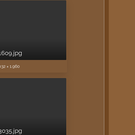
1609.jpg
032 × 1.960
3035.jpg