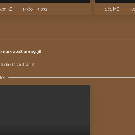
,39 kB
1.960 × 4.032
1,61 MB
4.0
tember 2018 um 19:36
 die Draufsicht
der