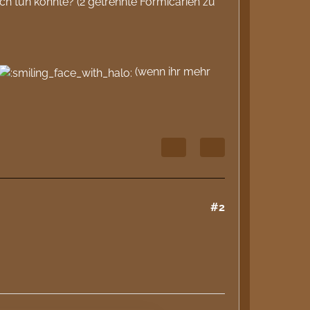
ch tun könnte? (2 getrennte Formicarien zu
(wenn ihr mehr
#2