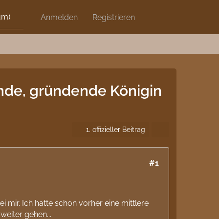
um)
Discord
Anmelden
Artikel
Registrieren
Blog
Shops
emde, gründende Königin
1. offizieller Beitrag
#1
i mir. Ich hatte schon vorher eine mittlere
eiter gehen...