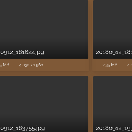
0912_181622.jpg
20180912_18
5 MB
4.032 × 1.960
2,35 MB
4.
0912_183755.jpg
20180912_19