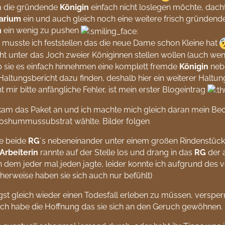
a die gründende
Königin
einfach nicht loslegen möchte, dacht
arium
ein und auch gleich noch eine weitere frisch gründen
n
ein wenig zu pushen
musste ich feststellen das die neue Dame schon Kleine hat
cht unter das Joch zweier Königinnen stellen wollen (auch we
b sie es einfach hinnehmen eine komplett fremde
Königin
nebe
Haltungsbericht dazu finden, deshalb hier ein weiterer Haltu
ht mir bitte anfängliche Fehler, ist mein erster Blogeintrag
am das Paket an und ich machte mich gleich daran mein Bec
koshummussubstrat wählte. Bilder folgen
te beide
RG
´s nebeneinander unter einem großen Rindenstück
Arbeiterin
rannte auf der Stelle los und drang in das
RG
der a
in dem jeder mal jeden jagte, leider konnte ich aufgrund des 
herweise haben sie sich auch nur befühlt)
st gleich wieder einen Todesfall erleben zu müssen, versper
ch habe die Hoffnung das sie sich an den Geruch gewöhnen.