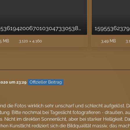
15955361942006701030473305386079.jpg
5 MB
3.120 × 4.160
3,49 MB
3.
Offizieller Beitrag
 2020 um 23:29
sind die Fotos wirklich sehr unscharf und schlecht aufgelöst
tung. Bitte nochmal bei Tageslicht fotografieren - draußen, a
es. Nicht im direkten Sonnenlicht, aber bei starker Helligkeit. 
en Kunstlicht rediziert sich die Bildqualität massiv, das mach