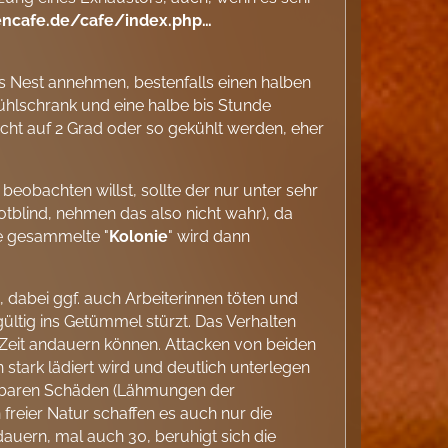
encafe.de/cafe/index.php…
s Nest annehmen, bestenfalls einen halben
Kühlschrank und eine halbe bis Stunde
icht auf 2 Grad oder so gekühlt werden, eher
eobachten willst, sollte der nur unter sehr
otblind, nehmen das also nicht wahr), da
ie gesammelte "
Kolonie
" wird dann
, dabei ggf. auch Arbeiterinnen töten und
gültig ins Getümmel stürzt. Das Verhalten
Zeit andauern können. Attacken von beiden
stark lädiert wird und deutlich unterlegen
chtbaren Schäden (Lähmungen der
in freier Natur schaffen es auch nur die
auern, mal auch 30, beruhigt sich die