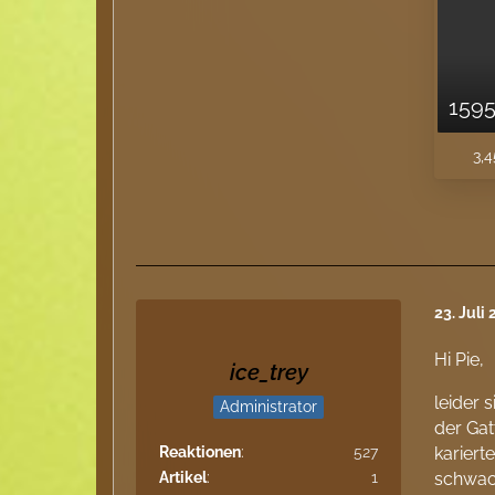
3,4
23. Juli
Hi Pie,
ice_trey
leider 
Administrator
der Gat
Reaktionen
527
kariert
Artikel
1
schwach