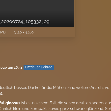
_20200724_105332.jpg
 MB
3.120 × 4.160
Offizieller Beitrag
 2020 um 16:31
eutlich besser, Danke für die Mühen. Eine weitere Ansicht v
t.
fuliginosus
ist es in keinem Fall, die sehen deutlich anders aus,
nlich klein und kompakt, sowie ganz schwarz glänzend. Sehr