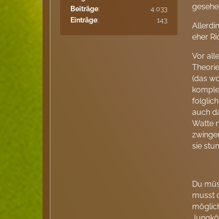
gesehen
Beiträge
4.033
Einträge
143
Allerdi
eher R
Vor all
Theorie
(das wo
komplet
folglic
auch da
Watte n
zwingen
sie stu
Du müss
musst d
möglich
Jungkön