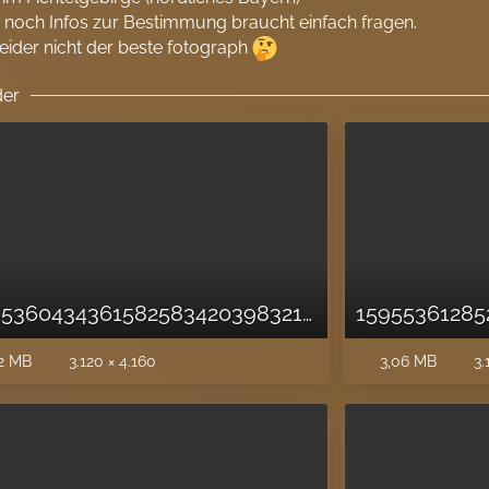
hr noch Infos zur Bestimmung braucht einfach fragen.
leider nicht der beste fotograph
der
15955360434361582583420398321028.jpg
2 MB
3.120 × 4.160
3,06 MB
3.