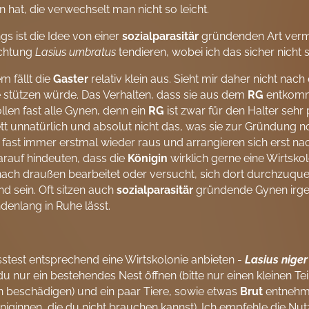
 hat, die verwechselt man nicht so leicht.
ngs ist die Idee von einer
sozialparasitär
gründenden Art vermut
ichtung
Lasius umbratus
tendieren, wobei ich das sicher nich
em fällt die
Gaster
relativ klein aus. Sieht mir daher nicht nach
 stützen würde. Das Verhalten, dass sie aus dem
RG
entkomme
llen fast alle Gynen, denn ein
RG
ist zwar für den Halter sehr 
t unnatürlich und absolut nicht das, was sie zur Gründung 
h fast immer erstmal wieder raus und arrangieren sich erst n
rauf hindeuten, dass die
Königin
wirklich gerne eine Wirtskol
ach draußen bearbeitet oder versucht, sich dort durchzuque
d sein. Oft sitzen auch
sozialparasitär
gründende Gynen irge
ndenlang in Ruhe lässt.
test entsprechend eine Wirtskolonie anbieten -
Lasius niger
u nur ein bestehendes Nest öffnen (bitte nur einen kleinen T
 beschädigen) und ein paar Tiere, sowie etwas
Brut
entnehme
iginnen, die du nicht brauchen kannst). Ich empfehle die Nu