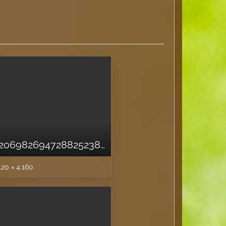
15955361285206982694728825238534.jpg
120 × 4.160