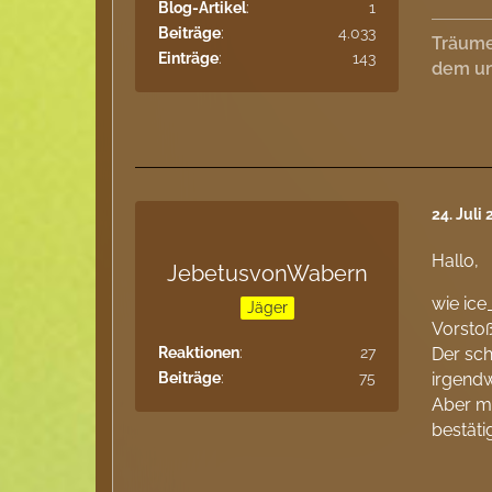
Blog-Artikel
1
Beiträge
4.033
Träume
Einträge
143
dem un
24. Juli
Hallo,
JebetusvonWabern
wie ice
Jäger
Vorsto
Reaktionen
27
Der sch
Beiträge
75
irgendw
Aber ma
bestäti