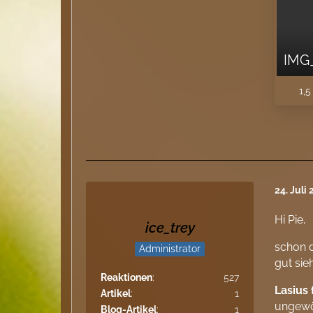
IMG
1,5
24. Juli
Hi Pie,
ice_trey
schon d
Administrator
gut sieh
Reaktionen
527
Lasius 
Artikel
1
ungewöh
Blog-Artikel
1