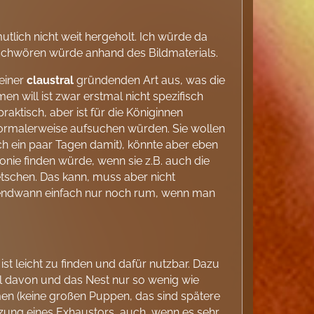
lich nicht weit hergeholt. Ich würde da
t schwören würde anhand des Bildmaterials.
 einer
claustral
gründenden Art aus, was die
n will ist zwar erstmal nicht spezifisch
praktisch, aber ist für die Königinnen
normalerweise aufsuchen würden. Sie wollen
ach ein paar Tagen damit), könnte aber eben
onie finden würde, wenn sie z.B. auch die
tschen. Das kann, muss aber nicht
ndwann einfach nur noch rum, wenn man
ist leicht zu finden und dafür nutzbar. Dazu
eil davon und das Nest nur so wenig wie
n (keine großen Puppen, das sind spätere
tzung eines Exhaustors, auch, wenn es sehr