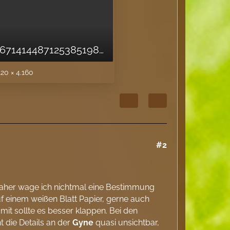
15955362379671414487125385198691.jpg
120 × 4.160
#2
. Daher wage ich nichtmal eine Bestimmung
uf einem weißen Blatt Papier, gerne auch
Damit sollte es besser klappen. Bei den
t die Details an der
Gyne
quasi unsichtbar,