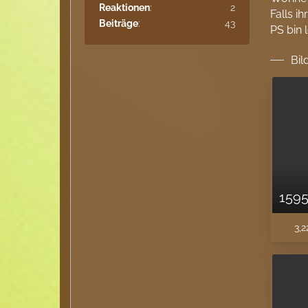
Reaktionen
2
Falls i
Beiträge
43
PS bin 
Bil
3,2