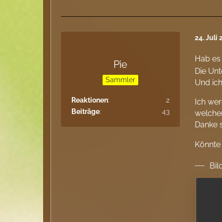
24. Juli
Hab es
Pie
Die Unt
Sammler
Und ic
Reaktionen
2
Ich wer
Beiträge
43
welcher
Danke 
Könnte
Bil