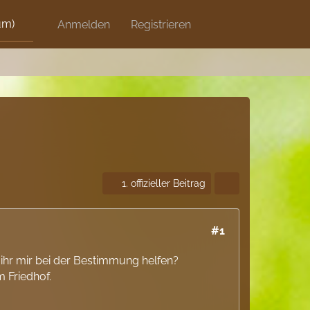
um)
Discord
Anmelden
Artikel
Registrieren
Blog
Shops
1. offizieller Beitrag
#1
hr mir bei der Bestimmung helfen?
 Friedhof.