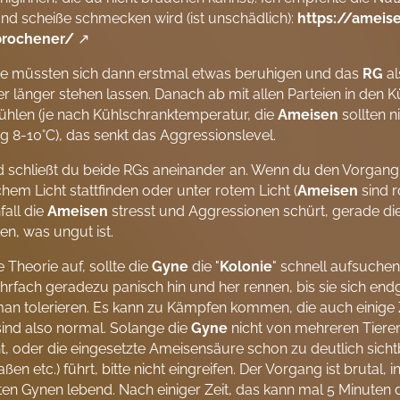
nd scheiße schmecken wird (ist unschädlich):
https://ameis
brochener/
re müssten sich dann erstmal etwas beruhigen und das
RG
al
r länger stehen lassen. Danach ab mit allen Parteien in den 
ühlen (je nach Kühlschranktemperatur, die
Ameisen
sollten n
g 8-10°C), das senkt das Aggressionslevel.
 schließt du beide RGs aneinander an. Wenn du den Vorgang b
em Licht stattfinden oder unter rotem Licht (
Ameisen
sind r
fall die
Ameisen
stresst und Aggressionen schürt, gerade d
en, was ungut ist.
e Theorie auf, sollte die
Gyne
die "
Kolonie
" schnell aufsuchen
hrfach geradezu panisch hin und her rennen, bis sie sich end
n tolerieren. Es kann zu Kämpfen kommen, die auch einige 
sind also normal. Solange die
Gyne
nicht von mehreren Tieren 
t, oder die eingesetzte Ameisensäure schon zu deutlich si
ßen etc.) führt, bitte nicht eingreifen. Der Vorgang ist brutal, 
en Gynen lebend. Nach einiger Zeit, das kann mal 5 Minuten d