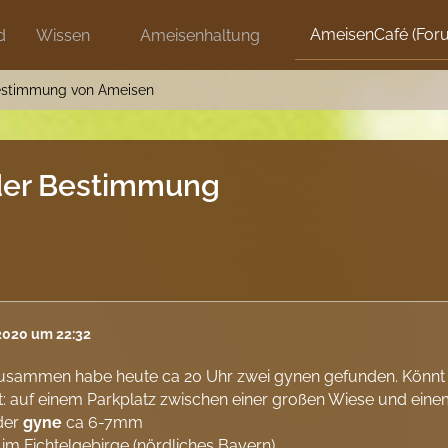
AmeisenCafé (For
d
Wissen
Ameisenhaltung
stimmung von Ameisen
 der Bestimmung
 2020 um 22:32
zusammen habe heute ca 20 Uhr zwei gynen gefunden. Könnt i
: auf einem Parkplatz zwischen einer großen Wiese und einem
der
gyne
ca 6-7mm
m Fichtelgebirge (nördliches Bayern)