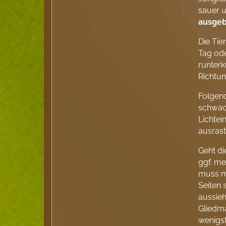
sauer u
ausge
Die Tie
Tag ode
runterk
Richtun
Folgend
schwach
Lichtein
ausrast
Geht di
ggf. me
muss ma
Seiten 
aussieh
Gliedma
wenigst