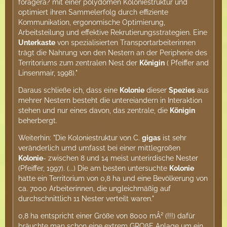
foragerâ? mit einer polydomen Koloniestruktur und
optimiert ihren Sammelerfolg durch effiziente
Kommunikation, ergonomische Optimierung,
Arbeitsteilung und effektive Rekrutierungsstrategien. Eine
Unterkaste
von spezialisierten Transportarbeiterinnen
trägt die Nahrung von den Nestern an der Peripherie des
Territoriums zum zentralen Nest der
Königin
( Pfeiffer and
Linsenmair, 1998)."
Daraus schließe ich, dass eine
Kolonie
dieser
Spezies
aus
mehrer Nestern besteht die untereiandern in Interaktion
stehen und nur eines davon, das zentrale, die
Königin
beherbergt.
Weiterhin: "Die Koloniestruktur von C.
gigas
ist sehr
veränderlich umd umfasst bei einer mittlegroßen
Kolonie
- zwischen 8 und 14 meist unterirdische Nester
(Pfeiffer, 1997). (...) Die am besten untersuchte
Kolonie
hatte ein Territorium von 0,8 ha und eine Bevölkerung von
ca. 7000 Arbeiterinnen, die ungleichmäßig auf
durchschnittlich 11 Nester verteilt waren."
0,8 ha entspricht einer Größe von 8000 mÂ² (!!!) dafür
bräuchte man schon eine extrem GROßE Anlage um ein,