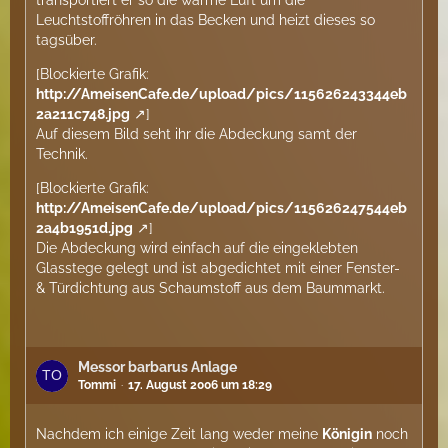
transportiert er so die warme Luft um die
Leuchtstoffröhren in das Becken und heizt dieses so
tagsüber.
[Blockierte Grafik:
http://AmeisenCafe.de/upload/pics/115626243344eb
2a211c748.jpg
]
Auf diesem Bild seht ihr die Abdeckung samt der
Technik.
[Blockierte Grafik:
http://AmeisenCafe.de/upload/pics/115626247544eb
2a4b1951d.jpg
]
Die Abdeckung wird einfach auf die eingeklebten
Glasstege gelegt und ist abgedichtet mit einer Fenster-
& Türdichtung aus Schaumstoff aus dem Baummarkt.
Messor barbarus Anlage
Tommi
17. August 2006 um 18:29
Nachdem ich einige Zeit lang weder meine
Königin
noch