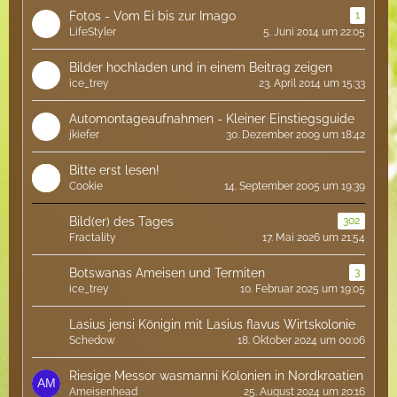
Fotos - Vom Ei bis zur Imago
1
LifeStyler
5. Juni 2014 um 22:05
Bilder hochladen und in einem Beitrag zeigen
ice_trey
23. April 2014 um 15:33
Automontageaufnahmen - Kleiner Einstiegsguide
jkiefer
30. Dezember 2009 um 18:42
Bitte erst lesen!
Cookie
14. September 2005 um 19:39
Bild(er) des Tages
302
Fractality
17. Mai 2026 um 21:54
Botswanas Ameisen und Termiten
3
ice_trey
10. Februar 2025 um 19:05
Lasius jensi Königin mit Lasius flavus Wirtskolonie
Schedow
18. Oktober 2024 um 00:06
Riesige Messor wasmanni Kolonien in Nordkroatien
Ameisenhead
25. August 2024 um 20:16