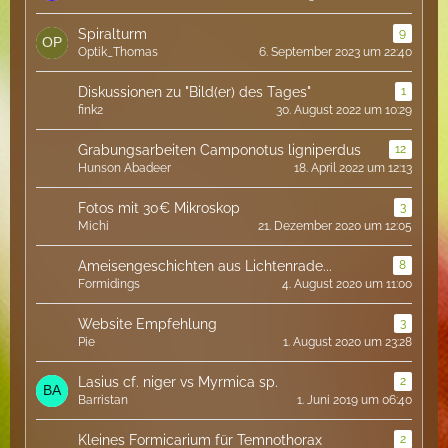
Spiralturm
9
Optik_Thomas
6. September 2023 um 22:40
Diskussionen zu "Bild(er) des Tages"
1
fink2
30. August 2022 um 10:29
Grabungsarbeiten Camponotus ligniperdus
12
Hunson Abadeer
18. April 2022 um 12:13
Fotos mit 30€ Mikroskop
3
Michi
21. Dezember 2020 um 12:05
Ameisengeschichten aus Lichtenrade...
8
Formidings
4. August 2020 um 11:00
Website Empfehlung
3
Pie
1. August 2020 um 23:28
Lasius cf. niger vs Myrmica sp.
2
Barristan
1. Juni 2019 um 06:40
Kleines Formicarium für Temnothorax
2