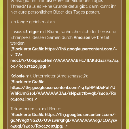
Wieso gibt es hier bisher keinen Bilder des Tages
Thread? Falls es keine Gründe dafür gibt, dann könnt ihr
hier eure persönlichen Bilder des Tages posten.
Ich fange gleich mal an:
Lasius
cf
.
niger
mit Blume, wahrscheinlich der Persische
Ehrenpreis, dessen Samen durch
Ameisen
verbreitet
werden:
[Blockierte Grafik: https://lh6.googleusercontent.com/-
v-DVe-
mecUY/UXap0E2HniI/AAAAAAAABHc/ItAKBG12zH4/s4
00/R0017220.jpg]
Kolonie
mit Untermieter (Ameisenassel?):
[Blockierte Grafik:
https://lh5.googleusercontent.com/-48pHMhDePuI/U
WhRUrnG16I/AAAAAAAABA4/sNp4u7tbwqk/s400/R0
014904.jpg]
Tetramorium sp. mit Beute:
[Blockierte Grafik: https://lh3.googleusercontent.com/-
gdMVRgXNGZU/UW1wir5jhgI/AAAAAAAAA9g/1OAysv
948qI/s400/R0017087.jpg]