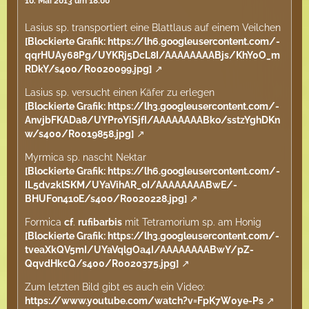
10. Mai 2013 um 18:00
Lasius sp. transportiert eine Blattlaus auf einem Veilchen
[Blockierte Grafik: https://lh6.googleusercontent.com/-
qqrHUAy68Pg/UYKRj5DcL8I/AAAAAAAABjs/KhY0O_m
RDkY/s400/R0020099.jpg]
Lasius sp. versucht einen Käfer zu erlegen
[Blockierte Grafik: https://lh3.googleusercontent.com/-
AnvjbFKADa8/UYPr0YiSjfI/AAAAAAAABko/sstzYghDKn
w/s400/R0019858.jpg]
Myrmica sp. nascht Nektar
[Blockierte Grafik: https://lh6.googleusercontent.com/-
IL5dv2klSKM/UYaVihAR_oI/AAAAAAAABwE/-
BHUFon41oE/s400/R0020228.jpg]
Formica
cf
.
rufibarbis
mit Tetramorium sp. am Honig
[Blockierte Grafik: https://lh3.googleusercontent.com/-
tveaXkQV5mI/UYaVqlgOa4I/AAAAAAAABwY/pZ-
QqvdHkcQ/s400/R0020375.jpg]
Zum letzten Bild gibt es auch ein Video:
https://www.youtube.com/watch?v=FpK7W0ye-Ps