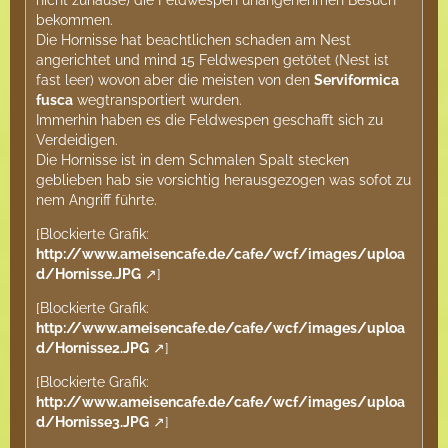
nicht zuhause) die Feldwespen unangenehmen Besuch
bekommen.
Die Hornisse hat beachtlichen schaden am Nest
angerichtet und mind 15 Feldwespen getötet (Nest ist
fast leer) wovon aber die meisten von den
Serviformica
fusca
wegtransportiert wurden.
Immerhin haben es die Feldwespen geschafft sich zu
Verdeidigen.
Die Hornisse ist in dem Schmalen Spalt stecken
geblieben hab sie vorsichtig herausgezogen was sofot zu
nem Angriff führte.
[Blockierte Grafik:
http://www.ameisencafe.de/cafe/wcf/images/uploa
d/Hornisse.JPG
]
[Blockierte Grafik:
http://www.ameisencafe.de/cafe/wcf/images/uploa
d/Hornisse2.JPG
]
[Blockierte Grafik:
http://www.ameisencafe.de/cafe/wcf/images/uploa
d/Hornisse3.JPG
]