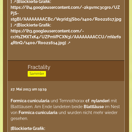
]
[Blockierte Grafik:
https://lh4.googleusercontent.com/-2k9vmc3cgr0/UZ
PjS-
stgBI/AAAAAAAACBc/Ve3rid3jSbo/s400/R0021617.jpg
]
[Blockierte Grafik:
https://lh3.googleusercontent.com/-
ccH1ZMXTxK4/UZPmVPCXN3I/AAAAAAAACCU/mVarf0
4RtnQ/s400/R0021614.jpg]
Fractality
Sammler
27. Mai 2013 um 19:19
Formica cunicularia
und Temnothorax
cf
.
nylanderi
mit
Blattläusen. Am Ende landeten beide
Blattläuse
im Nest
von
Formica cunicularia
und wurden nicht mehr wieder
gesehen.
[Blockierte Grafik: