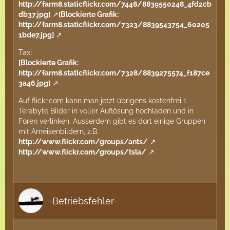
http://farm8.staticflickr.com/7448/8839550248_4fd2cb
db37.jpg]
[Blockierte Grafik:
http://farm8.staticflickr.com/7323/8839543754_60205
1bde7.jpg]
Taxi
[Blockierte Grafik:
http://farm8.staticflickr.com/7328/8839275574_f187ce
3a46.jpg]
Auf flickr.com kann man jetzt übrigens kostenfrei 1
Terabyte Bilder in voller Auflösung hochladen und in
Foren verlinken. Ausserdem gibt es dort einige Gruppen
mit Ameisenbildern, z.B.
http://www.flickr.com/groups/ants/
http://www.flickr.com/groups/tsla/
-Betriebsfehler-