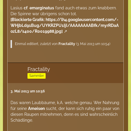
Lasius
cf
.
emarginatus
fand auch etwas zum knabbern.
Die Spinne war übrigens schon tot.
[Blockierte Grafik: https://lh4.googleusercontent.com/-
WHjbLd91Bug/UYKRZPU1IjI/AAAAAAAABfk/myrRDaA
ozL8/s400/R0019988.jpg]
Einmal editiert, zuletzt von
Fractality
(
3. Mai 2013 um 10:54
)
Fractality
Sammler
3. Mai 2013 um 10:56
Das waren Laubbäume, k.A. welche genau. Wer Nahrung
für seine
Ameisen
sucht, der kann sich ruhig ein paar von
diesen Raupen mitnehmen, denn es sind wahrscheinlich
Schädlinge.