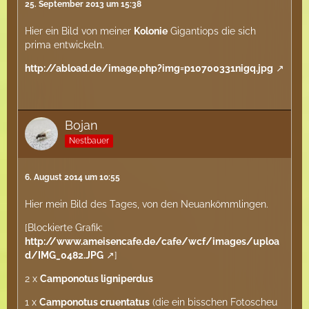
25. September 2013 um 15:38
Hier ein Bild von meiner
Kolonie
Gigantiops die sich
prima entwickeln.
http://abload.de/image.php?img=p10700331nigq.jpg
Bojan
Nestbauer
6. August 2014 um 10:55
Hier mein Bild des Tages, von den Neuankömmlingen.
[Blockierte Grafik:
http://www.ameisencafe.de/cafe/wcf/images/uploa
d/IMG_0482.JPG
]
2 x
Camponotus ligniperdus
1 x
Camponotus cruentatus
(die ein bisschen Fotoscheu