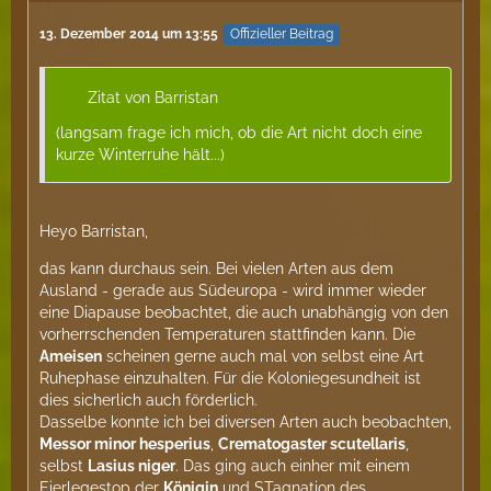
13. Dezember 2014 um 13:55
Offizieller Beitrag
Zitat von Barristan
(langsam frage ich mich, ob die Art nicht doch eine
kurze Winterruhe hält...)
Heyo Barristan,
das kann durchaus sein. Bei vielen Arten aus dem
Ausland - gerade aus Südeuropa - wird immer wieder
eine Diapause beobachtet, die auch unabhängig von den
vorherrschenden Temperaturen stattfinden kann. Die
Ameisen
scheinen gerne auch mal von selbst eine Art
Ruhephase einzuhalten. Für die Koloniegesundheit ist
dies sicherlich auch förderlich.
Dasselbe konnte ich bei diversen Arten auch beobachten,
Messor minor hesperius
,
Crematogaster scutellaris
,
selbst
Lasius niger
. Das ging auch einher mit einem
Eierlegestop der
Königin
und STagnation des