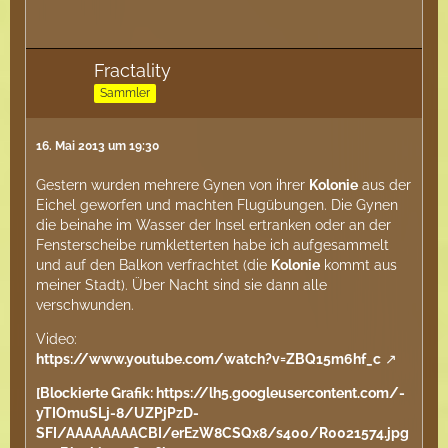
Fractality
Sammler
16. Mai 2013 um 19:30
Gestern wurden mehrere Gynen von ihrer
Kolonie
aus der
Eichel geworfen und machten Flugübungen. Die Gynen
die beinahe im Wasser der Insel ertranken oder an der
Fensterscheibe rumkletterten habe ich aufgesammelt
und auf den Balkon verfrachtet (die
Kolonie
kommt aus
meiner Stadt). Über Nacht sind sie dann alle
verschwunden.
Video:
https://www.youtube.com/watch?v=ZBQ15m6hf_c
[Blockierte Grafik: https://lh5.googleusercontent.com/-
yTIOmuSLj-8/UZPjPzD-
SFI/AAAAAAAACBI/erEzW8CSQx8/s400/R0021574.jpg