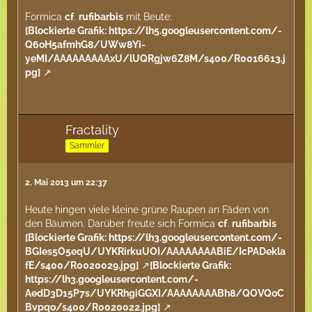
Formica
cf
.
rufibarbis
mit Beute:
[Blockierte Grafik: https://lh5.googleusercontent.com/-
Q6oH5afmhG8/UWw8Yi-
yeMI/AAAAAAAAAxU/lUQRgjw6Z8M/s400/R0016613.j
pg]
Fractality
Sammler
2. Mai 2013 um 22:37
Heute hingen viele kleine grüne Raupen an Fäden von
den Bäumen. Darüber freute sich Formica
cf
.
rufibarbis
[Blockierte Grafik: https://lh3.googleusercontent.com/-
BGIes5O5eqU/UYKRirkuUOI/AAAAAAAABiE/IcPADekla
fE/s400/R0020029.jpg]
[Blockierte Grafik:
https://lh3.googleusercontent.com/-
AedD3D15P7s/UYKRhgiGGXI/AAAAAAAABh8/QOVQoC
Bvpqo/s400/R0020022.jpg]