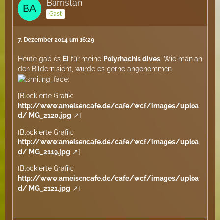
Barristan
Gast
7. Dezember 2014 um 16:29
Heute gab es
Ei
für meine
Polyrhachis dives
. Wie man an
den Bildern sieht, wurde es gerne angenommen
[Blockierte Grafik:
http://www.ameisencafe.de/cafe/wcf/images/uploa
d/IMG_2120.jpg
]
[Blockierte Grafik:
http://www.ameisencafe.de/cafe/wcf/images/uploa
d/IMG_2119.jpg
]
[Blockierte Grafik:
http://www.ameisencafe.de/cafe/wcf/images/uploa
d/IMG_2121.jpg
]