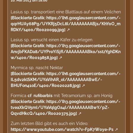
10. Mai 2013 um 18:00
Lasius sp. transportiert eine Blattlaus auf einem Veilchen
[Blockierte Grafik: https://lh6.googleusercontent.com/-
qqrHUAy68Pg/UYKRj5DcL8I/AAAAAAAABjs/KhY0O_m
RDkY/s400/R0020099.jpg]
Lasius sp. versucht einen Käfer zu erlegen
[Blockierte Grafik: https://lh3.googleusercontent.com/-
AnvjbFKADa8/UYPr0YiSjfI/AAAAAAAABko/sstzYghDKn
w/s400/R0019858.jpg]
Myrmica sp. nascht Nektar
[Blockierte Grafik: https://lh6.googleusercontent.com/-
IL5dv2klSKM/UYaVihAR_oI/AAAAAAAABwE/-
BHUFon41oE/s400/R0020228.jpg]
Formica
cf
.
rufibarbis
mit Tetramorium sp. am Honig
[Blockierte Grafik: https://lh3.googleusercontent.com/-
tveaXkQV5mI/UYaVqlgOa4I/AAAAAAAABwY/pZ-
QqvdHkcQ/s400/R0020375.jpg]
Zum letzten Bild gibt es auch ein Video:
https://www.youtube.com/watch?v=FpK7W0ye-Ps