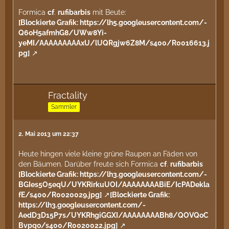
Formica
cf
.
rufibarbis
mit Beute:
[Blockierte Grafik: https://lh5.googleusercontent.com/-
Q6oH5afmhG8/UWw8Yi-
yeMI/AAAAAAAAAxU/lUQRgjw6Z8M/s400/R0016613.j
pg]
Fractality
Sammler
2. Mai 2013 um 22:37
Heute hingen viele kleine grüne Raupen an Fäden von
den Bäumen. Darüber freute sich Formica
cf
.
rufibarbis
[Blockierte Grafik: https://lh3.googleusercontent.com/-
BGIes5O5eqU/UYKRirkuUOI/AAAAAAAABiE/IcPADekla
fE/s400/R0020029.jpg]
[Blockierte Grafik:
https://lh3.googleusercontent.com/-
AedD3D15P7s/UYKRhgiGGXI/AAAAAAAABh8/QOVQoC
Bvpqo/s400/R0020022.jpg]