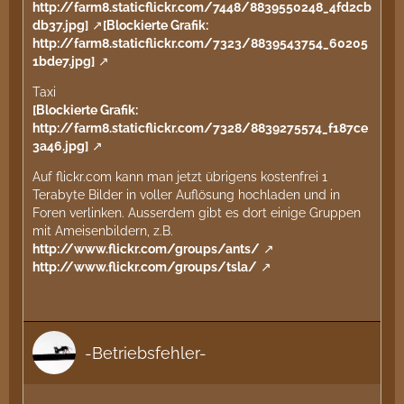
http://farm8.staticflickr.com/7448/8839550248_4fd2cb
db37.jpg]
[Blockierte Grafik:
http://farm8.staticflickr.com/7323/8839543754_60205
1bde7.jpg]
Taxi
[Blockierte Grafik:
http://farm8.staticflickr.com/7328/8839275574_f187ce
3a46.jpg]
Auf flickr.com kann man jetzt übrigens kostenfrei 1
Terabyte Bilder in voller Auflösung hochladen und in
Foren verlinken. Ausserdem gibt es dort einige Gruppen
mit Ameisenbildern, z.B.
http://www.flickr.com/groups/ants/
http://www.flickr.com/groups/tsla/
-Betriebsfehler-