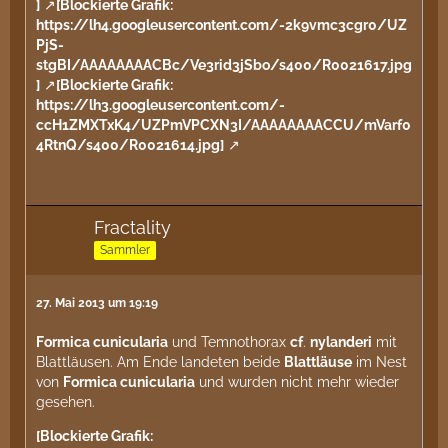
]
[Blockierte Grafik:
https://lh4.googleusercontent.com/-2k9vmc3cgr0/UZ
PjS-
stgBI/AAAAAAAACBc/Ve3rid3jSbo/s400/R0021617.jpg
]
[Blockierte Grafik:
https://lh3.googleusercontent.com/-
ccH1ZMXTxK4/UZPmVPCXN3I/AAAAAAAACCU/mVarf0
4RtnQ/s400/R0021614.jpg]
Fractality
Sammler
27. Mai 2013 um 19:19
Formica cunicularia
und Temnothorax
cf
.
nylanderi
mit
Blattläusen. Am Ende landeten beide
Blattläuse
im Nest
von
Formica cunicularia
und wurden nicht mehr wieder
gesehen.
[Blockierte Grafik: