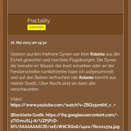
Fractality
Sammler
16. Mai 2013 um 19:30
Gestern wurden mehrere Gynen von ihrer
Kolonie
aus der
Eichel geworfen und machten Flugübungen. Die Gynen
die beinahe im Wasser der Insel ertranken oder an der
Fensterscheibe rumkletterten habe ich aufgesammelt
und auf den Balkon verfrachtet (die
Kolonie
kommt aus
meiner Stadt). Über Nacht sind sie dann alle
verschwunden.
Video:
https://www.youtube.com/watch?v=ZBQ15m6hf_c
[Blockierte Grafik: https://lh5.googleusercontent.com/-
yTIOmuSLj-8/UZPjPzD-
SFI/AAAAAAAACBI/erEzW8CSQx8/s400/R0021574.jpg