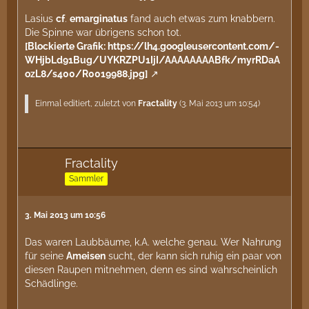
Lasius
cf
.
emarginatus
fand auch etwas zum knabbern.
Die Spinne war übrigens schon tot.
[Blockierte Grafik: https://lh4.googleusercontent.com/-
WHjbLd91Bug/UYKRZPU1IjI/AAAAAAAABfk/myrRDaA
ozL8/s400/R0019988.jpg]
Einmal editiert, zuletzt von
Fractality
(
3. Mai 2013 um 10:54
)
Fractality
Sammler
3. Mai 2013 um 10:56
Das waren Laubbäume, k.A. welche genau. Wer Nahrung
für seine
Ameisen
sucht, der kann sich ruhig ein paar von
diesen Raupen mitnehmen, denn es sind wahrscheinlich
Schädlinge.