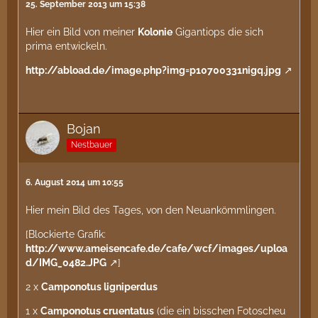
25. September 2013 um 15:38
Hier ein Bild von meiner
Kolonie
Gigantiops die sich
prima entwickeln.
http://abload.de/image.php?img=p10700331nigq.jpg
Bojan
Nestbauer
6. August 2014 um 10:55
Hier mein Bild des Tages, von den Neuankömmlingen.
[Blockierte Grafik:
http://www.ameisencafe.de/cafe/wcf/images/uploa
d/IMG_0482.JPG
]
2 x
Camponotus ligniperdus
1 x
Camponotus cruentatus
(die ein bisschen Fotoscheu