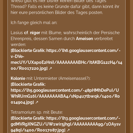
Wieso gibt es hier bisher keinen Bilder des Tages
Thread? Falls es keine Gründe dafür gibt, dann könnt ihr
hier eure persönlichen Bilder des Tages posten.
Ich fange gleich mal an:
Lasius
cf
.
niger
mit Blume, wahrscheinlich der Persische
Ehrenpreis, dessen Samen durch
Ameisen
verbreitet
werden:
[Blockierte Grafik: https://lh6.googleusercontent.com/-
v-DVe-
mecUY/UXap0E2HniI/AAAAAAAABHc/ItAKBG12zH4/s4
00/R0017220.jpg]
Kolonie
mit Untermieter (Ameisenassel?):
[Blockierte Grafik:
https://lh5.googleusercontent.com/-48pHMhDePuI/U
WhRUrnG16I/AAAAAAAABA4/sNp4u7tbwqk/s400/R0
014904.jpg]
Tetramorium sp. mit Beute:
[Blockierte Grafik: https://lh3.googleusercontent.com/-
gdMVRgXNGZU/UW1wir5jhgI/AAAAAAAAA9g/1OAysv
948qI/s400/R0017087.jpg]