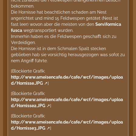
nicht zuhause) die Feldwespen unangenehmen Besuch
bekommen.
Die Hornisse hat beachtlichen schaden am Nest
angerichtet und mind 15 Feldwespen getötet (Nest ist
fast leer) wovon aber die meisten von den
Serviformica
fusca
wegtransportiert wurden.
Immerhin haben es die Feldwespen geschafft sich zu
Verdeidigen.
Die Hornisse ist in dem Schmalen Spalt stecken
geblieben hab sie vorsichtig herausgezogen was sofot zu
nem Angriff führte.
[Blockierte Grafik:
http://www.ameisencafe.de/cafe/wcf/images/uploa
d/Hornisse.JPG
]
[Blockierte Grafik:
http://www.ameisencafe.de/cafe/wcf/images/uploa
d/Hornisse2.JPG
]
[Blockierte Grafik:
http://www.ameisencafe.de/cafe/wcf/images/uploa
d/Hornisse3.JPG
]