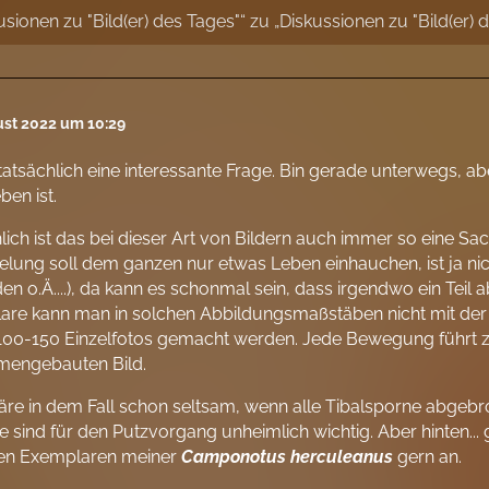
ionen zu "Bild(er) des Tages"“ zu „Diskussionen zu "Bild(er) 
ust 2022 um 10:29
 tatsächlich eine interessante Frage. Bin gerade unterwegs, a
en ist.
lich ist das bei dieser Art von Bildern auch immer so eine Sach
telung soll dem ganzen nur etwas Leben einhauchen, ist ja ni
n o.Ä....), da kann es schonmal sein, dass irgendwo ein Teil
re kann man in solchen Abbildungsmaßstäben nicht mit der S
 100-150 Einzelfotos gemacht werden. Jede Bewegung führt z
engebauten Bild.
re in dem Fall schon seltsam, wenn alle Tibalsporne abgebro
e sind für den Putzvorgang unheimlich wichtig. Aber hinten...
en Exemplaren meiner
Camponotus herculeanus
gern an.