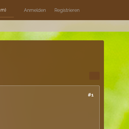
um)
Discord
Anmelden
Artikel
Registrieren
Blog
Shops
#1