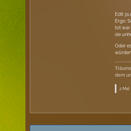
Edit 31
Ergo: S
tot war
sie unh
Oder es
würden 
Träume
dem un
2 Mal 