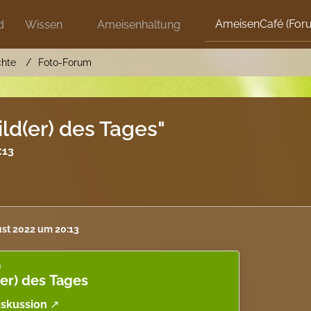
AmeisenCafé (For
d
Wissen
Ameisenhaltung
chte
Foto-Forum
ld(er) des Tages"
:13
ust 2022 um 20:13
a
(er) des Tages
iskussion