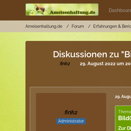
Dashboar
Ameisenhaltung.de
Forum
Erfahrungen & Beri
Diskussionen zu "Bi
fink2
29. August 2022 um 20
29. Aug
fink2
Them
Bild
Administrator
Zur D