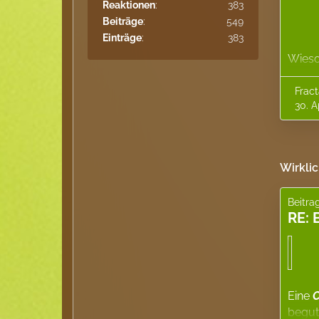
Reaktionen
383
Beiträge
549
Einträge
383
Wieso 
Threa
könnt 
Fract
30. A
poste
Ich fa
Wirklic
Lasiu
Persi
Beitra
Amei
RE: 
[Block
https
mecU
2zH4
Eine
Kolon
begut