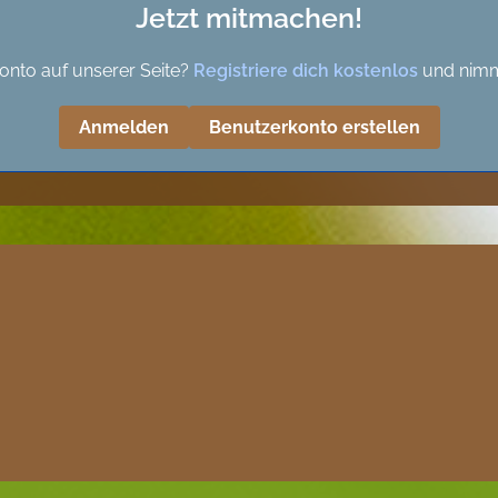
Jetzt mitmachen!
onto auf unserer Seite?
Registriere dich kostenlos
und nimm
Anmelden
Benutzerkonto erstellen