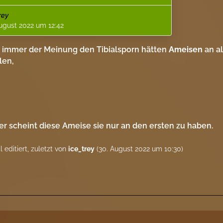
ierte Grafik:
…
 Urheberrecht, Nutzung und Weitergabe nicht
rey
tet).
ugust 2022 um 12:42
r immer der Meinung den Tibialsporn hätten
Ameisen
an al
len,
er scheint diese Ameise sie nur an den ersten zu haben.
 editiert, zuletzt von
ice_trey
(
30. August 2022 um 10:30
)