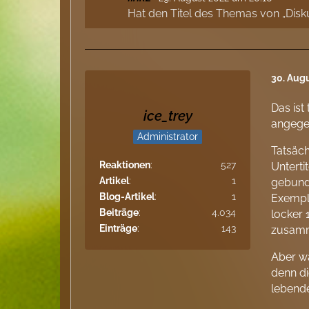
Hat den Titel des Themas von „Diskus
30. Aug
Das ist
ice_trey
angegeb
Administrator
Tatsäch
Reaktionen
527
Unterti
Artikel
1
gebunde
Blog-Artikel
1
Exempla
Beiträge
4.034
locker
Einträge
143
zusamm
Aber wä
denn di
lebend