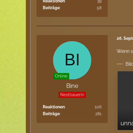
Reaktionen
39
Beiträge
58
26. Sep
Wenn s
Bil
Online
Bine
Nestbauerin
Reaktionen
106
Beiträge
281
unn