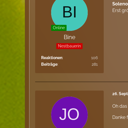
Soleno
Erst gr
Online
Bine
Nestbauerin
Reaktionen
106
Beiträge
281
26. Sep
Oh das 
Danke f