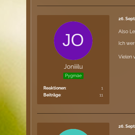
26. Sep
Also L
Ich wer
Vielen 
Joniiilu
Pygmäe
Reaktionen
1
Beiträge
11
26. Sep