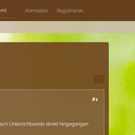
um)
Discord
Anmelden
Artikel
Registrieren
Blog
Shops
#1
ach Unterrichtsende direkt hingegangen