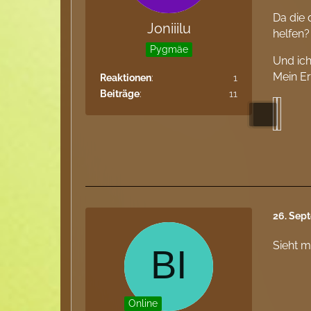
Da die 
Joniiilu
helfen?
Pygmäe
Und ich
Mein E
Reaktionen
1
Beiträge
11
26. Sep
Sieht m
Online