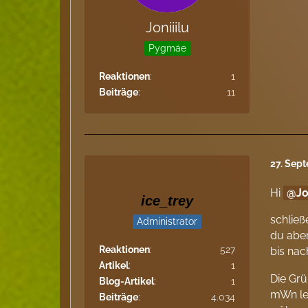
Joniiilu
Pygmäe
Reaktionen
1
Beiträge
11
27. Sep
Hi
Jo
ice_trey
schließ
Administrator
du aber
Reaktionen
527
bis nac
Artikel
1
Die Grü
Blog-Artikel
1
mWn led
Beiträge
4.034