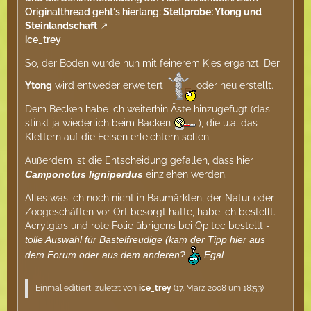
Originalthread geht´s hierlang:
Stellprobe: Ytong und
Steinlandschaft
ice_trey
So, der Boden wurde nun mit feinerem Kies ergänzt. Der
Ytong
wird entweder erweitert
oder neu erstellt.
Dem Becken habe ich weiterhin Äste hinzugefügt (das
stinkt ja wiederlich beim Backen
), die u.a. das
Klettern auf die Felsen erleichtern sollen.
Außerdem ist die Entscheidung gefallen, dass hier
Camponotus ligniperdus
einziehen werden.
Alles was ich noch nicht in Baumärkten, der Natur oder
Zoogeschäften vor Ort besorgt hatte, habe ich bestellt.
Acrylglas und rote Folie übrigens bei Opitec bestellt -
tolle Auswahl für Bastelfreudige (kam der Tipp hier aus
dem Forum oder aus dem anderen?
Egal...
Einmal editiert, zuletzt von
ice_trey
(
17. März 2008 um 18:53
)