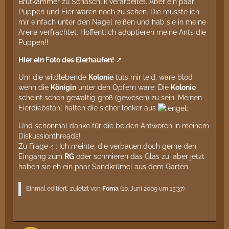
Brutkammer zu Schaschlik verarbeitet. Aber ein paar
Puppen und Eier waren noch zu sehen. Die musste ich
mir einfach unter den Nagel reißen und hab sie in meine
Arena verfrachtet. Hoffentlich adoptieren meine Ants die
Puppen!!
Hier ein Foto des Eierhaufen!
Um die wildlebende
Kolonie
tuts mir leid, wäre blöd
wenn die
Königin
unter den Opfern wäre. Die
Kolonie
scheint schon gewaltig groß (gewesen) zu sein. Meinen
Eierdiebstahl halten die sicher locker aus
Und schonmal danke für die beiden Antworen in meinem
Diskussionthreads!
Zu Frage 4.: Ich meinte, die verbauen doch gerne den
Eingang zum
RG
oder schmieren das Glas zu, aber jetzt
haben sie eh ein paar Sandkrümel aus dem Garten.
Einmal editiert, zuletzt von
Foma
(
10. Juni 2009 um 15:37
)