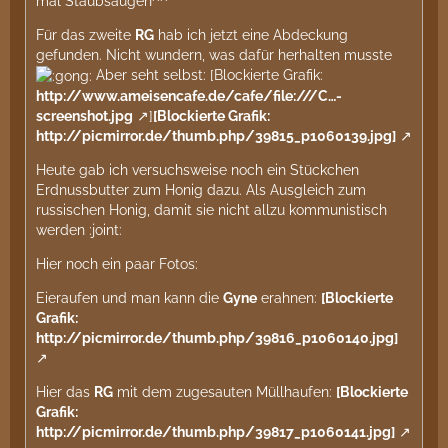
mal Staubsaugen^^
Für das zweite
RG
hab ich jetzt eine Abdeckung
gefunden. Nicht wundern, was dafür herhalten musste
Aber seht selbst: [Blockierte Grafik:
http://www.ameisencafe.de/cafe/file:///C…-
screenshot.jpg
]
[Blockierte Grafik:
http://picmirror.de/thumb.php/39815_p1060139.jpg]
Heute gab ich versuchsweise noch ein Stückchen
Erdnussbutter zum Honig dazu. Als Ausgleich zum
russischen Honig, damit sie nicht allzu kommunistisch
werden :joint:
Hier noch ein paar Fotos:
Eieraufen und man kann die
Gyne
erahnen:
[Blockierte
Grafik:
http://picmirror.de/thumb.php/39816_p1060140.jpg]
Hier das
RG
mit dem zugesauten Müllhaufen:
[Blockierte
Grafik:
http://picmirror.de/thumb.php/39817_p1060141.jpg]