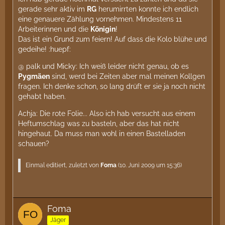
gerade sehr aktiv im
RG
herumirrten konnte ich endlich
eine genauere Zählung vornehmen. Mindestens 11
Arbeiterinnen und die
Königin
!
Das ist ein Grund zum feiern! Auf dass die Kolo blühe und
gedeihe! :huepf:
@ palk und Micky: Ich weiß leider nicht genau, ob es
Pygmäen
sind, werd bei Zeiten aber mal meinen Kollgen
fragen. Ich denke schon, so lang drüft er sie ja noch nicht
gehabt haben.
Achja: Die rote Folie... Also ich hab versucht aus einem
Heftumschlag was zu basteln, aber das hat nicht
hingehaut. Da muss man wohl in einen Bastelladen
schauen?
Einmal editiert, zuletzt von
Foma
(
10. Juni 2009 um 15:36
)
Foma
Jäger