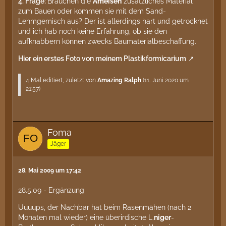
4.
Frage:
Brauchen die
Ameisen
zusätzliches Material
zum Bauen oder kommen sie mit dem Sand-
Lehmgemisch aus? Der ist allerdings hart und getrocknet
und ich hab noch keine Erfahrung, ob sie den
aufknabbern können zwecks Baumaterialbeschaffung.
Hier ein erstes Foto von meinem Plastikformicarium
4 Mal editiert, zuletzt von
Amazing Ralph
(
11. Juni 2020 um
21:57
)
Foma
Jäger
28. Mai 2009 um 17:42
28.5.09 - Ergänzung
Uuuups, der Nachbar hat beim Rasenmähen (nach 2
Monaten mal wieder) eine überirdische L.
niger
-