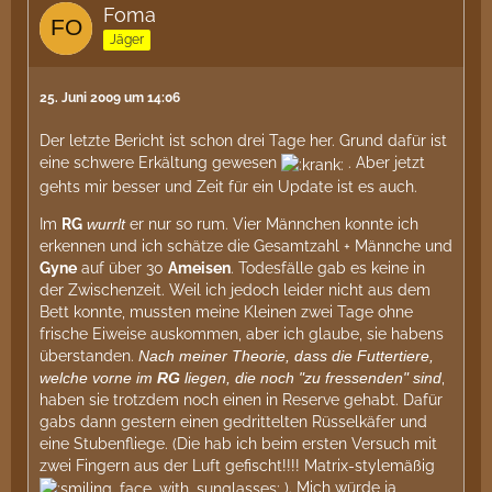
Foma
Jäger
25. Juni 2009 um 14:06
Der letzte Bericht ist schon drei Tage her. Grund dafür ist
eine schwere Erkältung gewesen
. Aber jetzt
gehts mir besser und Zeit für ein Update ist es auch.
Im
RG
wurrlt
er nur so rum. Vier Männchen konnte ich
erkennen und ich schätze die Gesamtzahl + Männche und
Gyne
auf über 30
Ameisen
. Todesfälle gab es keine in
der Zwischenzeit. Weil ich jedoch leider nicht aus dem
Bett konnte, mussten meine Kleinen zwei Tage ohne
frische Eiweise auskommen, aber ich glaube, sie habens
überstanden.
Nach meiner Theorie, dass die Futtertiere,
welche vorne im
RG
liegen, die noch "zu fressenden" sind
,
haben sie trotzdem noch einen in Reserve gehabt. Dafür
gabs dann gestern einen gedrittelten Rüsselkäfer und
eine Stubenfliege. (Die hab ich beim ersten Versuch mit
zwei Fingern aus der Luft gefischt!!!! Matrix-stylemäßig
). Mich würde ja