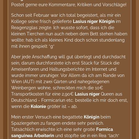
Postet gerne eure Kommentare, Kritiken und Vorschläge!
Schon seit Februar war ich total begeistert, als mir ein
Kollege seine frisch gelieferte
Lasius niger
Königin
im
Reagenzglas zeigte. Ich wusste sofort, dass ich die
kleinen Tierchen nun auch neben dem Bett stehen haben
wollte; hab ich als kleines Kind doch schon stundenlang
mit ihnen gespielt *g*
Aber jede Anschaffung will gut überlegt und durchdacht
sein, darum durchforstete ich erst Stück für Stück die
Ameisenforen und Haltungsberichte im Internet und
wurde immer unruhiger. Vor Allem da ich am Rande von
Wien (AUT) mit zwei Gärten und nahegelegenen
Weinbergen wohne, schreckten mich die 10€
Transportkosten für eine 2,90€
Lasius niger
Queen aus
Deutschland - Formicariun etc. bestelle ich mir doch erst,
wenn die
Kolonie
größer ist – ab.
Mein erster Versuch eine begattete
Königin
beim
Spaziergehen zu fangen endete sehr peinlich.
Tatsächlich erwischte ich eine sehr große
Formica
sanguinea
Arbeiterin
und stopfte sie in ein Rea *lach*