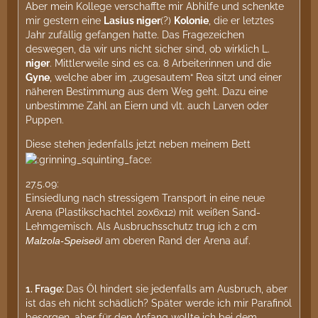
Aber mein Kollege verschaffte mir Abhilfe und schenkte
mir gestern eine
Lasius niger
(?)
Kolonie
, die er letztes
Jahr zufällig gefangen hatte. Das Fragezeichen
deswegen, da wir uns nicht sicher sind, ob wirklich L.
niger
. Mittlerweile sind es ca. 8 Arbeiterinnen und die
Gyne
, welche aber im „zugesautem“ Rea sitzt und einer
näheren Bestimmung aus dem Weg geht. Dazu eine
unbestimme Zahl an Eiern und vlt. auch Larven oder
Puppen.
Diese stehen jedenfalls jetzt neben meinem Bett
27.5.09:
Einsiedlung nach stressigem Transport in eine neue
Arena (Plastikschachtel 20x6x12) mit weißen Sand-
Lehmgemisch. Als Ausbruchsschutz trug ich 2 cm
Malzola-Speiseöl
am oberen Rand der Arena auf.
1.
Frage:
Das Öl hindert sie jedenfalls am Ausbruch, aber
ist das eh nicht schädlich? Später werde ich mir Parafinöl
besorgen, aber für den Anfang wollte ich bei dem