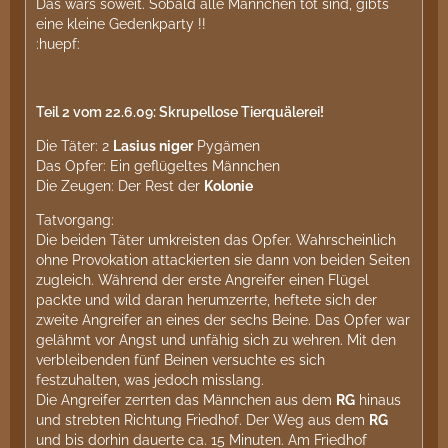
Das wars soweit. Sobald alle Männchen tot sind, gibts
eine kleine Gedenkparty !!
:huepf:
Teil 2 vom 22.6.09: Skrupellose Tierquälerei!
Die Täter: 2
Lasius niger
Pygämen
Das Opfer: Ein geflügeltes Männchen
Die Zeugen: Der Rest der
Kolonie
Tatvorgang:
Die beiden Täter umkreisten das Opfer. Wahrscheinlich
ohne Provokation attackierten sie dann von beiden Seiten
zugleich. Während der erste Angreifer einen Flügel
packte und wild daran herumzerrte, heftete sich der
zweite Angreifer an eines der sechs Beine. Das Opfer war
gelähmt vor Angst und unfähig sich zu wehren. Mit den
verbleibenden fünf Beinen versuchte es sich
festzuhalten, was jedoch misslang.
Die Angreifer zerrten das Männchen aus dem
RG
hinaus
und strebten Richtung Friedhof. Der Weg aus dem
RG
und bis dorhin dauerte ca. 15 Minuten. Am Friedhof