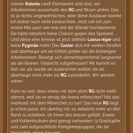
meiner
Kolonie
rund! Permanent sind drei, vier
Arbeiterinnen ausserhalb des
RG
und flitzen umher. Das
ist ja nichts ungewöhnliches, aber diese Ausdauer konnte
ich bisher noch nicht beobachten. Jetzt sah ich zum
ersten Mal auch wie eine Ant die Wände hochkletterte.
Sie hatte natürlich keine Chance gegen das Speiseöl ...
Und diese eine Ameise ist jetzt definitiv
Lasius niger
und
keine
Pygmäe
mehr! Das
Gaster
dick mit weißen Streifen
und überhaupt um ein Drittel größer als die bisherigen
Arbeiterinnen. Bewegt sich dementsprechend langsamer
als die kleinen. Vielleicht vollgefressen? Mir kommt es
fast vor, als würde sie ausbrechen wollen, da sie
überhaupt nicht mehr ins
RG
zurückkehrt. Wir werden
sehen.
Kann es sein, dass etwas mit dem alten
RG
nicht mehr
stimmt, weil sie so emsig die Arena erforschen? Hat das
eventuell mit dem Männchen zu tun? Das neue
RG
liegt
ja schon parat. Ich überleg mir, es vielleicht mehr an den
Rand zu schieben, ob ihnen das besser gefällt. Eiweis
und Kohlenhydrate sind genug vorhanden. (3 Grashüpfer
und zwei aufgeschlitzte Königinnenpuppen, die sie
besonders gerne fressen)