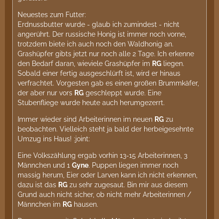
Neuestes zum Futter:
Erdnussbutter wurde - glaub ich zumindest - nicht
angerührt. Der russische Honig ist immer noch vorne,
trotzdem biete ich auch noch den Waldhonig an.
Grashüpfer gibts jetzt nur noch alle 2 Tage. Ich erkenne
den Bedarf daran, wieviele Grashüpfer im
RG
liegen.
Sobald einer fertig ausgeschlürft ist, wird er hinaus
verfrachtet. Vorgesten gab es einen großen Brummkäfer,
der aber nur vors
RG
geschleppt wurde. Eine
Stubenfliege wurde heute auch herumgezerrt.
Immer wieder sind Arbeiterinnen im neuen
RG
zu
beobachten. Vielleich steht ja bald der herbeigesehnte
Umzug ins Haus! :joint:
Eine Volkszählung ergab vorhin 13-15 Arbeiterinnen, 3
Männchen und 1
Gyne
. Puppen liegen immer noch
massig herum, Eier oder Larven kann ich nicht erkennen,
dazu ist das
RG
zu sehr zugesaut. Bin mir aus diesem
Grund auch nicht sicher, ob nicht mehr Arbeiterinnen /
Männchen im
RG
hausen.