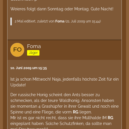
Weieres folgt dann Sonntag oder Montag. Gute Nacht!
2 Mal editiert, zuletzt von
Foma
(
21. Juli 2009 um 15:44
)
Foma
Jäger
10. Juni 2009 um 15:35
Ist ja schon Mittwoch! Naja, jedenfalls höchste Zeit für ein
Update!
Der russische Honig scheint den Ants besser zu
schmecken, als der teure Waldhonig. Ansonsten haben
sie momentan 4 Grashüpfer in ihrer Gewalt und noch eine
Spinne und eine Fliege, die vorm
RG
liegen.
MIr ist es gar nicht recht, dass sie ihre Müllhalde IM
RG
eingeplant haben. Solche Schutzfinken, da sollte man