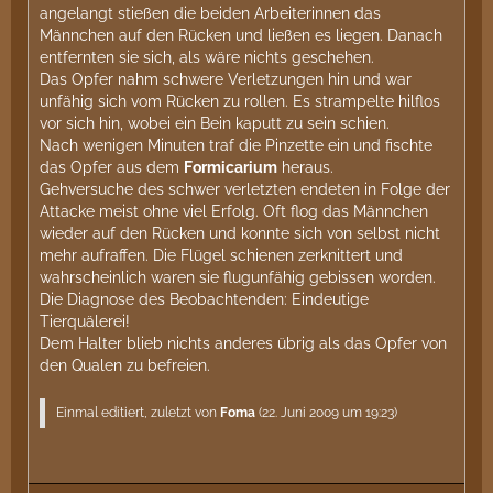
angelangt stießen die beiden Arbeiterinnen das
Männchen auf den Rücken und ließen es liegen. Danach
entfernten sie sich, als wäre nichts geschehen.
Das Opfer nahm schwere Verletzungen hin und war
unfähig sich vom Rücken zu rollen. Es strampelte hilflos
vor sich hin, wobei ein Bein kaputt zu sein schien.
Nach wenigen Minuten traf die Pinzette ein und fischte
das Opfer aus dem
Formicarium
heraus.
Gehversuche des schwer verletzten endeten in Folge der
Attacke meist ohne viel Erfolg. Oft flog das Männchen
wieder auf den Rücken und konnte sich von selbst nicht
mehr aufraffen. Die Flügel schienen zerknittert und
wahrscheinlich waren sie flugunfähig gebissen worden.
Die Diagnose des Beobachtenden: Eindeutige
Tierquälerei!
Dem Halter blieb nichts anderes übrig als das Opfer von
den Qualen zu befreien.
Einmal editiert, zuletzt von
Foma
(
22. Juni 2009 um 19:23
)