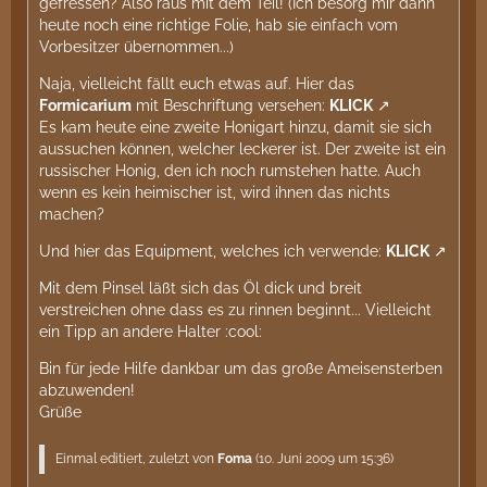
gefressen? Also raus mit dem Teil! (Ich besorg mir dann
heute noch eine richtige Folie, hab sie einfach vom
Vorbesitzer übernommen...)
Naja, vielleicht fällt euch etwas auf. Hier das
Formicarium
mit Beschriftung versehen:
KLICK
Es kam heute eine zweite Honigart hinzu, damit sie sich
aussuchen können, welcher leckerer ist. Der zweite ist ein
russischer Honig, den ich noch rumstehen hatte. Auch
wenn es kein heimischer ist, wird ihnen das nichts
machen?
Und hier das Equipment, welches ich verwende:
KLICK
Mit dem Pinsel läßt sich das Öl dick und breit
verstreichen ohne dass es zu rinnen beginnt... Vielleicht
ein Tipp an andere Halter :cool:
Bin für jede Hilfe dankbar um das große Ameisensterben
abzuwenden!
Grüße
Einmal editiert, zuletzt von
Foma
(
10. Juni 2009 um 15:36
)