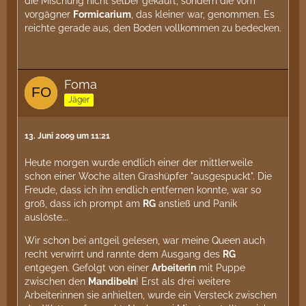
die Mischung nicht selber gekauft, sondern die vom
vorgägner
Formicarium
, das kleiner war, genommen. Es
reichte gerade aus, den Boden vollkommen zu bedecken.
Foma
Jäger
13. Juni 2009 um 11:21
Heute morgen wurde endlich einer der mittlerweile
schon einer Woche alten Grashüpfer "ausgespuckt". Die
Freude, dass ich ihn endlich entfernen konnte, war so
groß, dass ich prompt am
RG
anstieß und Panik
auslöste...
Wir schon bei antgeil gelesen, war meine Queen auch
recht verwirrt und rannte dem Ausgang des
RG
entgegen. Gefolgt von einer
Arbeiterin
mit Puppe
zwischen den
Mandibeln
! Erst als drei weitere
Arbeiterinnen sie anhielten, wurde ein Versteck zwischen