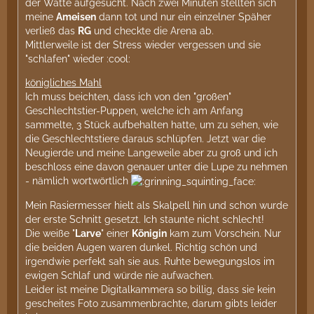
der Watte aufgesucht. Nach zwei Minuten stellten sich
meine
Ameisen
dann tot und nur ein einzelner Späher
verließ das
RG
und checkte die Arena ab.
Mittlerweile ist der Stress wieder vergessen und sie
"schlafen" wieder :cool:
königliches Mahl
Ich muss beichten, dass ich von den "großen"
Geschlechtstier-Puppen, welche ich am Anfang
sammelte, 3 Stück aufbehalten hatte, um zu sehen, wie
die Geschlechtstiere daraus schlüpfen. Jetzt war die
Neugierde und meine Langeweile aber zu groß und ich
beschloss eine davon genauer unter die Lupe zu nehmen
- nämlich wortwörtlich
Mein Rasiermesser hielt als Skalpell hin und schon wurde
der erste Schnitt gesetzt. Ich staunte nicht schlecht!
Die weiße "
Larve
" einer
Königin
kam zum Vorschein. Nur
die beiden Augen waren dunkel. Richtig schön und
irgendwie perfekt sah sie aus. Ruhte bewegungslos im
ewigen Schlaf und würde nie aufwachen.
Leider ist meine Digitalkammera so billig, dass sie kein
gescheites Foto zusammenbrachte, darum gibts leider