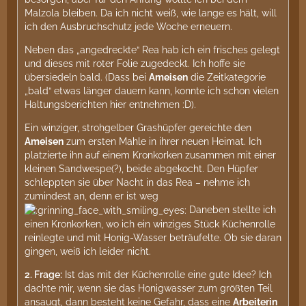
Malzola bleiben. Da ich nicht weiß, wie lange es hält, will
ich den Ausbruchschutz jede Woche erneuern.
Neben das „angedreckte“ Rea hab ich ein frisches gelegt
und dieses mit roter Folie zugedeckt. Ich hoffe sie
übersiedeln bald. (Dass bei
Ameisen
die Zeitkategorie
„bald“ etwas länger dauern kann, konnte ich schon vielen
Haltungsberichten hier entnehmen :D).
Ein winziger, strohgelber Grashüpfer gereichte den
Ameisen
zum ersten Mahle in ihrer neuen Heimat. Ich
platzierte ihn auf einem Kronkorken zusammen mit einer
kleinen Sandwespe(?), beide abgekocht. Den Hüpfer
schleppten sie über Nacht in das Rea – nehme ich
zumindest an, denn er ist weg
Daneben stellte ich
einen Kronkorken, wo ich ein winziges Stück Küchenrolle
reinlegte und mit Honig-Wasser beträufelte. Ob sie daran
gingen, weiß ich leider nicht.
2.
Frage:
Ist das mit der Küchenrolle eine gute Idee? Ich
dachte mir, wenn sie das Honigwasser zum größten Teil
ansaugt, dann besteht keine Gefahr, dass eine
Arbeiterin