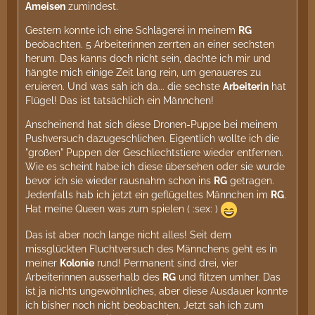
Ameisen
zumindest.
Gestern konnte ich eine Schlägerei in meinem
RG
beobachten. 5 Arbeiterinnen zerrten an einer sechsten
herum. Das kanns doch nicht sein, dachte ich mir und
hängte mich einige Zeit lang rein, um genaueres zu
eruieren. Und was sah ich da... die sechste
Arbeiterin
hat
Flügel! Das ist tatsächlich ein Männchen!
Anscheinend hat sich diese Dronen-Puppe bei meinem
Pushversuch dazugeschlichen. Eigentlich wollte ich die
"großen" Puppen der Geschlechtstiere wieder entfernen.
Wie es scheint habe ich diese übersehen oder sie wurde
bevor ich sie wieder rausnahm schon ins
RG
getragen.
Jedenfalls hab ich jetzt ein geflügeltes Männchen im
RG
.
Hat meine Queen was zum spielen ( :sex: )
Das ist aber noch lange nicht alles! Seit dem
missglückten Fluchtversuch des Männchens geht es in
meiner
Kolonie
rund! Permanent sind drei, vier
Arbeiterinnen ausserhalb des
RG
und flitzen umher. Das
ist ja nichts ungewöhnliches, aber diese Ausdauer konnte
ich bisher noch nicht beobachten. Jetzt sah ich zum