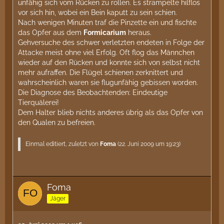
unfähig sich vom Rücken zu rollen. Es strampelte hilflos
vor sich hin, wobei ein Bein kaputt zu sein schien.
Nach wenigen Minuten traf die Pinzette ein und fischte
das Opfer aus dem
Formicarium
heraus.
Gehversuche des schwer verletzten endeten in Folge der
Attacke meist ohne viel Erfolg. Oft flog das Männchen
wieder auf den Rücken und konnte sich von selbst nicht
mehr aufraffen. Die Flügel schienen zerknittert und
wahrscheinlich waren sie flugunfähig gebissen worden.
Die Diagnose des Beobachtenden: Eindeutige
Tierquälerei!
Dem Halter blieb nichts anderes übrig als das Opfer von
den Qualen zu befreien.
Einmal editiert, zuletzt von
Foma
(
22. Juni 2009 um 19:23
)
Foma
Jäger