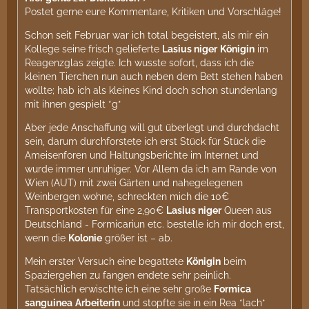
Postet gerne eure Kommentare, Kritiken und Vorschläge!
Schon seit Februar war ich total begeistert, als mir ein
Kollege seine frisch gelieferte
Lasius niger
Königin
im
Reagenzglas zeigte. Ich wusste sofort, dass ich die
kleinen Tierchen nun auch neben dem Bett stehen haben
wollte; hab ich als kleines Kind doch schon stundenlang
mit ihnen gespielt *g*
Aber jede Anschaffung will gut überlegt und durchdacht
sein, darum durchforstete ich erst Stück für Stück die
Ameisenforen und Haltungsberichte im Internet und
wurde immer unruhiger. Vor Allem da ich am Rande von
Wien (AUT) mit zwei Gärten und nahegelegenen
Weinbergen wohne, schreckten mich die 10€
Transportkosten für eine 2,90€
Lasius niger
Queen aus
Deutschland - Formicariun etc. bestelle ich mir doch erst,
wenn die
Kolonie
größer ist – ab.
Mein erster Versuch eine begattete
Königin
beim
Spaziergehen zu fangen endete sehr peinlich.
Tatsächlich erwischte ich eine sehr große
Formica
sanguinea
Arbeiterin
und stopfte sie in ein Rea *lach*