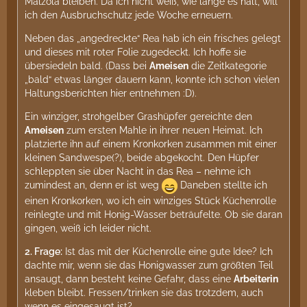
Malzola bleiben. Da ich nicht weiß, wie lange es hält, will
ich den Ausbruchschutz jede Woche erneuern.
Neben das „angedreckte“ Rea hab ich ein frisches gelegt
und dieses mit roter Folie zugedeckt. Ich hoffe sie
übersiedeln bald. (Dass bei
Ameisen
die Zeitkategorie
„bald“ etwas länger dauern kann, konnte ich schon vielen
Haltungsberichten hier entnehmen :D).
Ein winziger, strohgelber Grashüpfer gereichte den
Ameisen
zum ersten Mahle in ihrer neuen Heimat. Ich
platzierte ihn auf einem Kronkorken zusammen mit einer
kleinen Sandwespe(?), beide abgekocht. Den Hüpfer
schleppten sie über Nacht in das Rea – nehme ich
zumindest an, denn er ist weg
Daneben stellte ich
einen Kronkorken, wo ich ein winziges Stück Küchenrolle
reinlegte und mit Honig-Wasser beträufelte. Ob sie daran
gingen, weiß ich leider nicht.
2.
Frage:
Ist das mit der Küchenrolle eine gute Idee? Ich
dachte mir, wenn sie das Honigwasser zum größten Teil
ansaugt, dann besteht keine Gefahr, dass eine
Arbeiterin
kleben bleibt. Fressen/trinken sie das trotzdem, auch
wenn es eingesaugt ist?