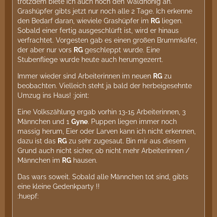
trotzdem biete ich auch noch den Waldhonig an.
Grashüpfer gibts jetzt nur noch alle 2 Tage. Ich erkenne
den Bedarf daran, wieviele Grashüpfer im
RG
liegen.
Sobald einer fertig ausgeschlürft ist, wird er hinaus
verfrachtet. Vorgesten gab es einen großen Brummkäfer,
der aber nur vors
RG
geschleppt wurde. Eine
Stubenfliege wurde heute auch herumgezerrt.
Immer wieder sind Arbeiterinnen im neuen
RG
zu
beobachten. Vielleich steht ja bald der herbeigesehnte
Umzug ins Haus! :joint:
Eine Volkszählung ergab vorhin 13-15 Arbeiterinnen, 3
Männchen und 1
Gyne
. Puppen liegen immer noch
massig herum, Eier oder Larven kann ich nicht erkennen,
dazu ist das
RG
zu sehr zugesaut. Bin mir aus diesem
Grund auch nicht sicher, ob nicht mehr Arbeiterinnen /
Männchen im
RG
hausen.
Das wars soweit. Sobald alle Männchen tot sind, gibts
eine kleine Gedenkparty !!
:huepf: