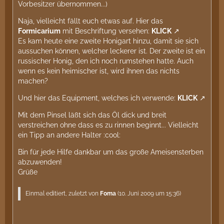
Vorbesitzer übernommen...)
Naja, vielleicht fällt euch etwas auf. Hier das
Formicarium
mit Beschriftung versehen:
KLICK
Es kam heute eine zweite Honigart hinzu, damit sie sich
aussuchen können, welcher leckerer ist. Der zweite ist ein
russischer Honig, den ich noch rumstehen hatte. Auch
wenn es kein heimischer ist, wird ihnen das nichts
machen?
Und hier das Equipment, welches ich verwende:
KLICK
Mit dem Pinsel läßt sich das Öl dick und breit
verstreichen ohne dass es zu rinnen beginnt... Vielleicht
ein Tipp an andere Halter :cool:
Bin für jede Hilfe dankbar um das große Ameisensterben
abzuwenden!
Grüße
Einmal editiert, zuletzt von
Foma
(
10. Juni 2009 um 15:36
)