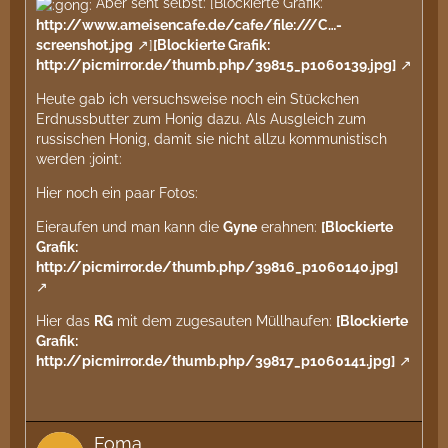
Aber seht selbst: [Blockierte Grafik:
http://www.ameisencafe.de/cafe/file:///C…-
screenshot.jpg
]
[Blockierte Grafik:
http://picmirror.de/thumb.php/39815_p1060139.jpg]
Heute gab ich versuchsweise noch ein Stückchen
Erdnussbutter zum Honig dazu. Als Ausgleich zum
russischen Honig, damit sie nicht allzu kommunistisch
werden :joint:
Hier noch ein paar Fotos:
Eieraufen und man kann die
Gyne
erahnen:
[Blockierte
Grafik:
http://picmirror.de/thumb.php/39816_p1060140.jpg]
Hier das
RG
mit dem zugesauten Müllhaufen:
[Blockierte
Grafik:
http://picmirror.de/thumb.php/39817_p1060141.jpg]
Foma