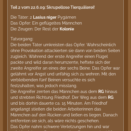
Teil 2 vom 22.6.09: Skrupellose Tierquälerei!
Die Täter: 2
Lasius niger
Pygämen
Das Opfer: Ein geflügeltes Männchen
Die Zeugen: Der Rest der
Kolonie
Tatvorgang:
Die beiden Täter umkreisten das Opfer. Wahrscheinlich
ohne Provokation attackierten sie dann von beiden Seiten
zugleich. Während der erste Angreifer einen Flügel
packte und wild daran herumzerrte, heftete sich der
zweite Angreifer an eines der sechs Beine. Das Opfer war
gelähmt vor Angst und unfähig sich zu wehren. Mit den
verbleibenden fünf Beinen versuchte es sich
festzuhalten, was jedoch misslang.
Die Angreifer zerrten das Männchen aus dem
RG
hinaus
und strebten Richtung Friedhof. Der Weg aus dem
RG
und bis dorhin dauerte ca. 15 Minuten. Am Friedhof
angelangt stießen die beiden Arbeiterinnen das
Männchen auf den Rücken und ließen es liegen. Danach
entfernten sie sich, als wäre nichts geschehen.
Das Opfer nahm schwere Verletzungen hin und war