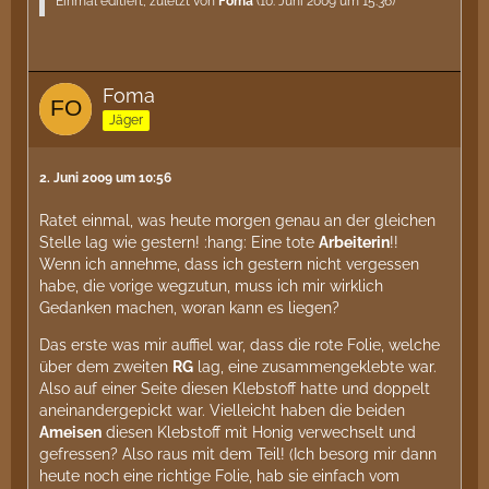
Einmal editiert, zuletzt von
Foma
(
10. Juni 2009 um 15:36
)
Foma
Jäger
2. Juni 2009 um 10:56
Ratet einmal, was heute morgen genau an der gleichen
Stelle lag wie gestern! :hang: Eine tote
Arbeiterin
!!
Wenn ich annehme, dass ich gestern nicht vergessen
habe, die vorige wegzutun, muss ich mir wirklich
Gedanken machen, woran kann es liegen?
Das erste was mir auffiel war, dass die rote Folie, welche
über dem zweiten
RG
lag, eine zusammengeklebte war.
Also auf einer Seite diesen Klebstoff hatte und doppelt
aneinandergepickt war. Vielleicht haben die beiden
Ameisen
diesen Klebstoff mit Honig verwechselt und
gefressen? Also raus mit dem Teil! (Ich besorg mir dann
heute noch eine richtige Folie, hab sie einfach vom