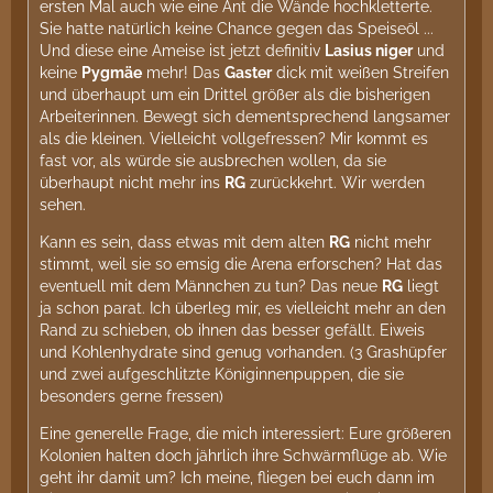
ersten Mal auch wie eine Ant die Wände hochkletterte.
Sie hatte natürlich keine Chance gegen das Speiseöl ...
Und diese eine Ameise ist jetzt definitiv
Lasius niger
und
keine
Pygmäe
mehr! Das
Gaster
dick mit weißen Streifen
und überhaupt um ein Drittel größer als die bisherigen
Arbeiterinnen. Bewegt sich dementsprechend langsamer
als die kleinen. Vielleicht vollgefressen? Mir kommt es
fast vor, als würde sie ausbrechen wollen, da sie
überhaupt nicht mehr ins
RG
zurückkehrt. Wir werden
sehen.
Kann es sein, dass etwas mit dem alten
RG
nicht mehr
stimmt, weil sie so emsig die Arena erforschen? Hat das
eventuell mit dem Männchen zu tun? Das neue
RG
liegt
ja schon parat. Ich überleg mir, es vielleicht mehr an den
Rand zu schieben, ob ihnen das besser gefällt. Eiweis
und Kohlenhydrate sind genug vorhanden. (3 Grashüpfer
und zwei aufgeschlitzte Königinnenpuppen, die sie
besonders gerne fressen)
Eine generelle Frage, die mich interessiert: Eure größeren
Kolonien halten doch jährlich ihre Schwärmflüge ab. Wie
geht ihr damit um? Ich meine, fliegen bei euch dann im