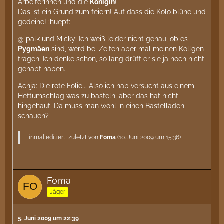
Arbeiterinnen und die
Königin
!
Das ist ein Grund zum feiern! Auf dass die Kolo blühe und
gedeihe! :huepf:
@ palk und Micky: Ich weiß leider nicht genau, ob es
Pygmäen
sind, werd bei Zeiten aber mal meinen Kollgen
fragen. Ich denke schon, so lang drüft er sie ja noch nicht
gehabt haben.
Achja: Die rote Folie... Also ich hab versucht aus einem
Heftumschlag was zu basteln, aber das hat nicht
hingehaut. Da muss man wohl in einen Bastelladen
schauen?
Einmal editiert, zuletzt von
Foma
(
10. Juni 2009 um 15:36
)
Foma
Jäger
5. Juni 2009 um 22:39