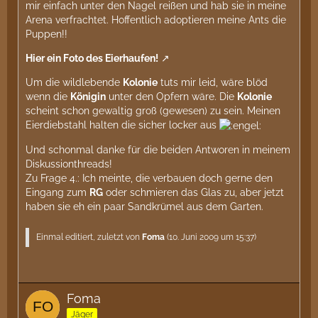
mir einfach unter den Nagel reißen und hab sie in meine
Arena verfrachtet. Hoffentlich adoptieren meine Ants die
Puppen!!
Hier ein Foto des Eierhaufen!
Um die wildlebende
Kolonie
tuts mir leid, wäre blöd
wenn die
Königin
unter den Opfern wäre. Die
Kolonie
scheint schon gewaltig groß (gewesen) zu sein. Meinen
Eierdiebstahl halten die sicher locker aus
Und schonmal danke für die beiden Antworen in meinem
Diskussionthreads!
Zu Frage 4.: Ich meinte, die verbauen doch gerne den
Eingang zum
RG
oder schmieren das Glas zu, aber jetzt
haben sie eh ein paar Sandkrümel aus dem Garten.
Einmal editiert, zuletzt von
Foma
(
10. Juni 2009 um 15:37
)
Foma
Jäger