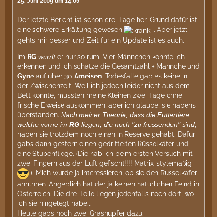
25. Juni 2009 um 14:06
Der letzte Bericht ist schon drei Tage her. Grund dafür ist
eine schwere Erkältung gewesen
. Aber jetzt
gehts mir besser und Zeit für ein Update ist es auch.
Im
RG
wurrlt
er nur so rum. Vier Männchen konnte ich
erkennen und ich schätze die Gesamtzahl + Männche und
Gyne
auf über 30
Ameisen
. Todesfälle gab es keine in
der Zwischenzeit. Weil ich jedoch leider nicht aus dem
Bett konnte, mussten meine Kleinen zwei Tage ohne
frische Eiweise auskommen, aber ich glaube, sie habens
überstanden.
Nach meiner Theorie, dass die Futtertiere,
welche vorne im
RG
liegen, die noch "zu fressenden" sind
,
haben sie trotzdem noch einen in Reserve gehabt. Dafür
gabs dann gestern einen gedrittelten Rüsselkäfer und
eine Stubenfliege. (Die hab ich beim ersten Versuch mit
zwei Fingern aus der Luft gefischt!!!! Matrix-stylemäßig
). Mich würde ja interessieren, ob sie den Rüsselkäfer
anrühren. Angeblich hat der ja keinen natürlichen Feind in
Österreich. Die drei Teile liegen jedenfalls noch dort, wo
ich sie hingelegt habe...
Heute gabs noch zwei Grashüpfer dazu.