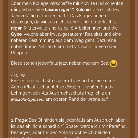
Aber mein Kollege verschaffte mir Abhilfe und schenkte
mir gestern eine
Lasius niger
(?)
Kolonie
, die er letztes
Jahr zufällig gefangen hatte. Das Fragezeichen
deswegen, da wir uns nicht sicher sind, ob wirklich L.
niger
. Mittlerweile sind es ca. 8 Arbeiterinnen und die
Gyne
, welche aber im „zugesautem“ Rea sitzt und einer
näheren Bestimmung aus dem Weg geht. Dazu eine
unbestimme Zahl an Eiern und vlt. auch Larven oder
Puppen.
Diese stehen jedenfalls jetzt neben meinem Bett
27.5.09:
Einsiedlung nach stressigem Transport in eine neue
Arena (Plastikschachtel 20x6x12) mit weißen Sand-
Lehmgemisch. Als Ausbruchsschutz trug ich 2 cm
Malzola-Speiseöl
am oberen Rand der Arena auf.
1.
Frage:
Das Öl hindert sie jedenfalls am Ausbruch, aber
ist das eh nicht schädlich? Später werde ich mir Parafinöl
besorgen, aber für den Anfang wollte ich bei dem