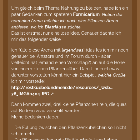
Um gleich beim Thema Nahrung zu bleiben, habe ich ein
paar Gedanken zum späteren
Formicarium
.
Neben der
normalen Arena möchte ich noch eine Pflanzen-Arena
anbieten, wo ich
Blattläuse
züchte.
Das ist erstmal nur eine lose Idee. Genauer dachte ich
mir das folgender weise:
Ich fülle diese Arena mit [
irgendwas
] (das les ich mir noch
genauer bei Antstore und im Forum durch - aber
vielleicht hat jemand einen Vorschlag?) an auf die Höhe
von einem kleinen Pflanzenkübel. Damit ihr euch was
darunter vorstellen könnt hier ein Beispiel,
welche Größe
ich mir vorstelle:
http://rostkuebelundmehr.de/resources/_wsb…
78_IMGA0404.JPG
Dann kommen zwei, drei kleine Pflänzchen rein, die quasi
auf Bodenniveau versenkt werden.
Meine Bedenken dabei:
- Die Füllung zwischen den Pflanzenkübelchen soll nicht
schimmeln.
- Die Pflanzen sollen trotz Blattlausbefall am Leben