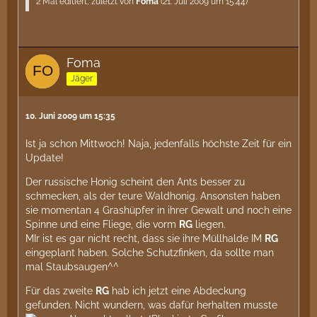
2 Mal editiert, zuletzt von
Foma
(
21. Juli 2009 um 15:44
)
Foma
Jäger
10. Juni 2009 um 15:35
Ist ja schon Mittwoch! Naja, jedenfalls höchste Zeit für ein
Update!
Der russische Honig scheint den Ants besser zu
schmecken, als der teure Waldhonig. Ansonsten haben
sie momentan 4 Grashüpfer in ihrer Gewalt und noch eine
Spinne und eine Fliege, die vorm
RG
liegen.
MIr ist es gar nicht recht, dass sie ihre Müllhalde IM
RG
eingeplant haben. Solche Schutzfinken, da sollte man
mal Staubsaugen^^
Für das zweite
RG
hab ich jetzt eine Abdeckung
gefunden. Nicht wundern, was dafür herhalten musste