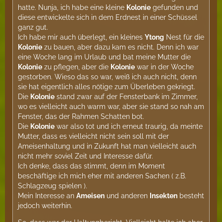
hatte. Nunja, ich habe eine kleine
Kolonie
gefunden und
diese entwickelte sich in dem Erdnest in einer Schüssel
ganz gut.
Ich habe mir auch überlegt, ein kleines
Ytong
Nest für die
Kolonie
zu bauen, aber dazu kam es nicht. Denn ich war
eine Woche lang im Urlaub und bat meine Mutter die
Kolonie
zu pflegen, aber die
Kolonie
war in der Woche
gestorben. Wieso das so war, weiß ich auch nicht, denn
sie hat eigentlich alles nötige zum Überleben gekriegt.
Die
Kolonie
stand zwar auf der Fensterbank im Zimmer,
wo es vielleicht auch warm war, aber sie stand so nah am
Fenster, das der Rahmen Schatten bot.
Die
Kolonie
war also tot und ich erneut traurig, da meinte
Mutter, dass es vielleicht nicht sein soll mit der
Ameisenhaltung und in Zukunft hat man vielleicht auch
nicht mehr soviel Zeit und Interesse dafür.
Ich denke, dass das stimmt, denn im Moment
beschäftige ich mich eher mit anderen Sachen ( z.B.
Schlagzeug spielen ).
Mein Interesse an
Ameisen
und anderen
Insekten
besteht
jedoch weiterhin.