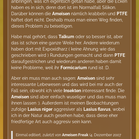
anbringen, was ich eigentlich getan habe, aber die Ecken
haben es in sich, denn dort ist im Normalfall Silikon.
Darüber können die
Ameisen
nämlich krabbeln und
PTFE
haftet dort nicht. Deshalb muss man einen Weg finden,
dieses Problem zu beiseitigen.
Habe mal gehört, dass
Talkum
oder so besser ist, aber
das ist schon eine ganze Weile her. Andere wiederum
haben dort mit Expoxidharz ( keine Ahnung wie das
geschrieben wird ) Rundungen gemacht und dann
PTFE
daraufgestrichen und wiederum anderen haben damit
keine Probleme, weil ihr
Formicarium
rund ist :D.
Aber ein muss man auch sagen:
Ameisen
sind sehr
interessante Lebewesen und das wird bei mir auch der
Fall sein, obwohl ich viele
Insekten
interessant finde. Die
Ameisen
sind aber einfach wuseliger und das muss man
ihnen lassen :). Außerdem ist meinen Beobachtungen
zufolge
Lasius niger
aggresiver als
Lasius flavus
, wobei
ich in der Natur auch gesehen habe, dass diese eher
friedfertige Art auch aggresiv sein kann.
Einmal editiert, zuletzt von
Ameisen Freak
(
4. Dezember 2007