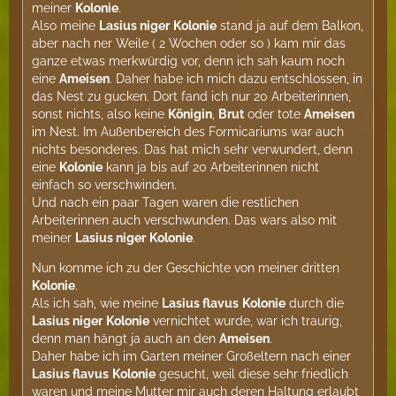
meiner
Kolonie
.
Also meine
Lasius niger
Kolonie
stand ja auf dem Balkon,
aber nach ner Weile ( 2 Wochen oder so ) kam mir das
ganze etwas merkwürdig vor, denn ich sah kaum noch
eine
Ameisen
. Daher habe ich mich dazu entschlossen, in
das Nest zu gucken. Dort fand ich nur 20 Arbeiterinnen,
sonst nichts, also keine
Königin
,
Brut
oder tote
Ameisen
im Nest. Im Außenbereich des Formicariums war auch
nichts besonderes. Das hat mich sehr verwundert, denn
eine
Kolonie
kann ja bis auf 20 Arbeiterinnen nicht
einfach so verschwinden.
Und nach ein paar Tagen waren die restlichen
Arbeiterinnen auch verschwunden. Das wars also mit
meiner
Lasius niger
Kolonie
.
Nun komme ich zu der Geschichte von meiner dritten
Kolonie
.
Als ich sah, wie meine
Lasius flavus
Kolonie
durch die
Lasius niger
Kolonie
vernichtet wurde, war ich traurig,
denn man hängt ja auch an den
Ameisen
.
Daher habe ich im Garten meiner Großeltern nach einer
Lasius flavus
Kolonie
gesucht, weil diese sehr friedlich
waren und meine Mutter mir auch deren Haltung erlaubt