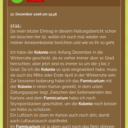
17. Dezember 2006 um 19:46
17.12.:
Da mein letzter Eintrag in diesem Haltungsbericht schon
ein bisschen her ist, wollte ich euch mal wieder von
meiner Ameisenkolonie berichten und wie es ihr so geht.
Ich habe die
Kolonie
erst Anfang Dezember in die
Winterruhe geschickt, da es vorher immer über 10 Grad
herrschten, aber jetzt sind es immer so um die 3 bis 7
Grad. Da ich die
Kolonie
so spät eingewintert habe, muss
sie auch bis Mitte oder Ende April in der Winterruhe sein.
Zur besseren Isolierung habe ich das
Formicarium
mit
der
Kolonie
in einen Karton gestellt, in dem unten
Zeitungspapier liegt. Zwischen den Seitenwänden des
Kartons und dem
Formicarium
habe ich noch
Styroporstücken geschüttet, um die
Kolonie
noch besser
vor Kälte zu schützen.
Ein Luftloch ist oben im Karton auch noch drin, damit
auch Luftaustausch stattfindet.
Im
Formicarium
ist ja oben auch noch das Netz drinnen,