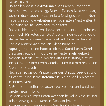
runtermachen.
Da sah ich, dass die
Ameisen
auch Larven unter dem
Nest hatten ( ca. 20 bis 35 Stück ). Da das Nest weg war,
wurden diese auch in das andere Nest geschleppt. Nun
habe ich auch die Arbeiterinnen vom alten Nest entfernt
und habe sie ins
Formicarium
gesetzt.
Das alte Nest habe ich dann also auch entfernt, hebe es
aber noch für Fotos auf. Die Arbeiterinnen haben andere
kleine Nester an zwei Stellen gebaut. Eine war feucht
und die andere war trocken. Diese habe ich
kaputtgemacht und habe trockenes Sand Lehm Gemisch
draufgestreut, damit dort keine Nester mehr gebaut
werden. Auf die Stelle, wo das alte Nest stand, streute
ich auch das Sand Lehm Gemisch und auf den restlichen
Arenaboden auch.
Nach ca. 45 bis 60 Minuten war der Umzug beendet und
es kehrte Ruhe in der
Kolonie
ein. Sie bauen im Moment
im neuen Nest.
Außerdem erhielten sie auch zwei Spinnen und bald auch
wieder neuen Honig.
Bei den oben aufgeführten Aktionen ist keine Ameise und
keine
Larve
getötet worden. Das war jetzt ein
Zwangsumzug, aber sonst wäre die
Kolonie
wohl nie