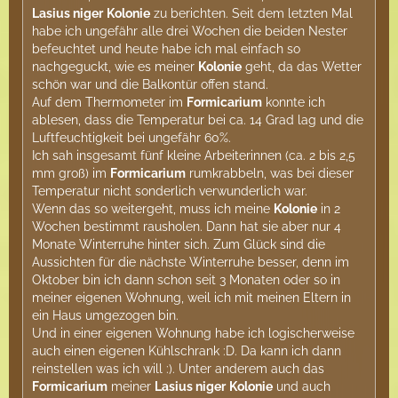
Lasius niger
Kolonie
zu berichten. Seit dem letzten Mal
habe ich ungefähr alle drei Wochen die beiden Nester
befeuchtet und heute habe ich mal einfach so
nachgeguckt, wie es meiner
Kolonie
geht, da das Wetter
schön war und die Balkontür offen stand.
Auf dem Thermometer im
Formicarium
konnte ich
ablesen, dass die Temperatur bei ca. 14 Grad lag und die
Luftfeuchtigkeit bei ungefähr 60%.
Ich sah insgesamt fünf kleine Arbeiterinnen (ca. 2 bis 2,5
mm groß) im
Formicarium
rumkrabbeln, was bei dieser
Temperatur nicht sonderlich verwunderlich war.
Wenn das so weitergeht, muss ich meine
Kolonie
in 2
Wochen bestimmt rausholen. Dann hat sie aber nur 4
Monate Winterruhe hinter sich. Zum Glück sind die
Aussichten für die nächste Winterruhe besser, denn im
Oktober bin ich dann schon seit 3 Monaten oder so in
meiner eigenen Wohnung, weil ich mit meinen Eltern in
ein Haus umgezogen bin.
Und in einer eigenen Wohnung habe ich logischerweise
auch einen eigenen Kühlschrank :D. Da kann ich dann
reinstellen was ich will :). Unter anderem auch das
Formicarium
meiner
Lasius niger
Kolonie
und auch