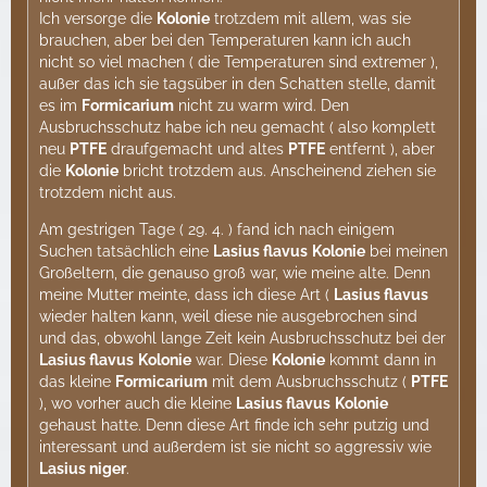
Ich versorge die
Kolonie
trotzdem mit allem, was sie
brauchen, aber bei den Temperaturen kann ich auch
nicht so viel machen ( die Temperaturen sind extremer ),
außer das ich sie tagsüber in den Schatten stelle, damit
es im
Formicarium
nicht zu warm wird. Den
Ausbruchsschutz habe ich neu gemacht ( also komplett
neu
PTFE
draufgemacht und altes
PTFE
entfernt ), aber
die
Kolonie
bricht trotzdem aus. Anscheinend ziehen sie
trotzdem nicht aus.
Am gestrigen Tage ( 29. 4. ) fand ich nach einigem
Suchen tatsächlich eine
Lasius flavus
Kolonie
bei meinen
Großeltern, die genauso groß war, wie meine alte. Denn
meine Mutter meinte, dass ich diese Art (
Lasius flavus
wieder halten kann, weil diese nie ausgebrochen sind
und das, obwohl lange Zeit kein Ausbruchsschutz bei der
Lasius flavus
Kolonie
war. Diese
Kolonie
kommt dann in
das kleine
Formicarium
mit dem Ausbruchsschutz (
PTFE
), wo vorher auch die kleine
Lasius flavus
Kolonie
gehaust hatte. Denn diese Art finde ich sehr putzig und
interessant und außerdem ist sie nicht so aggressiv wie
Lasius niger
.