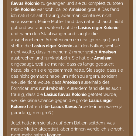
flavus
Kolonie
zu gelangen und sie zu komplett zu töten
( die
Kolonie
war wohl ca. 20
Ameisen
groß )! Das fand
ich natürlich sehr traurig, aber man konnte es nicht
voraussehen. Meine Mutter fand das natürlich auch nicht
gut und war auch wütend auf die
Lasius niger
Kolonie
und nahm den Staubsauger und saugte die
ausgebrochenen Arbeiterinnen ein ( ca. 30 bis 40 ) und
stellte die
Lasius niger
Kolonie
auf den Balkon, weil sie
nicht wollte, dass in meinem Zimmer weiter
Ameisen
ausbrechen und rumkrabbeln. Sie hat die
Ameisen
eingesaugt, weil sie meinte, dass es lange gedauert
hätte, bis ich sie eingesammelt hätte. Sie sagte, dass sie
das nicht gemacht habe, um mich zu ärgern, sondern
weil sie nicht wollte, dass
Ameisen
außerhalb des
Formicariums rumkrabbeln. Außerdem fand sie es auch
traurig, dass die
Lasius flavus
Kolonie
getötet wurde,
weil sie keine Chance gegen die große
Lasius niger
Kolonie
hatten ( die
Lasius flavus
Arbeiterinnen waren ja
gerade 1,5 mm groß ).
Jetzt halte ich sie also auf dem Balkon seitdem, was
meine Mutter akzeptiert, aber drinnen werde ich sie wohl
nicht mehr halten können.