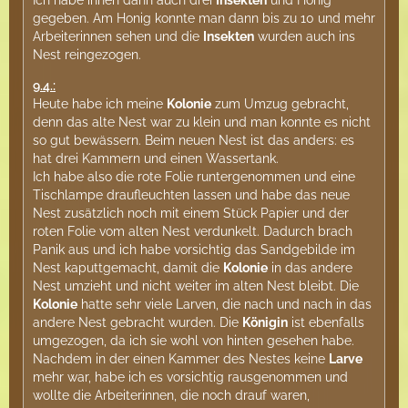
Ich habe ihnen dann auch drei
Insekten
und Honig
gegeben. Am Honig konnte man dann bis zu 10 und mehr
Arbeiterinnen sehen und die
Insekten
wurden auch ins
Nest reingezogen.
9.4.:
Heute habe ich meine
Kolonie
zum Umzug gebracht,
denn das alte Nest war zu klein und man konnte es nicht
so gut bewässern. Beim neuen Nest ist das anders: es
hat drei Kammern und einen Wassertank.
Ich habe also die rote Folie runtergenommen und eine
Tischlampe draufleuchten lassen und habe das neue
Nest zusätzlich noch mit einem Stück Papier und der
roten Folie vom alten Nest verdunkelt. Dadurch brach
Panik aus und ich habe vorsichtig das Sandgebilde im
Nest kaputtgemacht, damit die
Kolonie
in das andere
Nest umzieht und nicht weiter im alten Nest bleibt. Die
Kolonie
hatte sehr viele Larven, die nach und nach in das
andere Nest gebracht wurden. Die
Königin
ist ebenfalls
umgezogen, da ich sie wohl von hinten gesehen habe.
Nachdem in der einen Kammer des Nestes keine
Larve
mehr war, habe ich es vorsichtig rausgenommen und
wollte die Arbeiterinnen, die noch drauf waren,