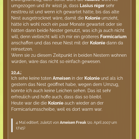
umgezogen und ihr wisst ja, dass
Lasius niger
sehr
nesttreu ist und wenn ich gewartet hätte, bis das alte
Nest ausgetrocknet wäre, damit die
Kolonie
umzieht,
hätte ich wohl noch ein paar Monate gewartet oder sie
hätten dann beide Nester genutzt, was ich ja auch nicht
will, denn vielleicht will ich mir ein größeres
Formicarium
anschaffen und das neue Nest mit der
Kolonie
dann da
reinsetzen.
Wenn sie zu diesem Zeitpunkt in beiden Nestern wohnen
würden, wäre das nicht so einfach gewesen.
10.4.:
Ich sehe keine toten
Ameisen
in der
Kolonie
und als ich
gestern das Nest geöffnet habe, wegen dem Umzug,
konnte ich auch keine Leichen sehen. Das ist sehr
erfreulich und hoffe auch, dass das so bleibt.
Heute war die die
Kolonie
auch wieder an der
Formicariumsscheibe, weil es dort warm war.
4 Mal editiert, zuletzt von
Ameisen Freak
(
20. April 2007 um
17:45
)