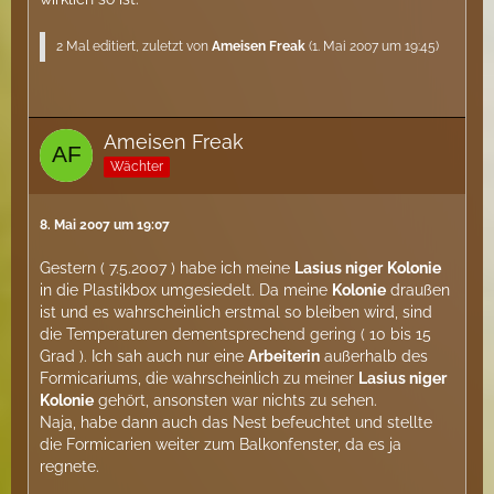
2 Mal editiert, zuletzt von
Ameisen Freak
(
1. Mai 2007 um 19:45
)
Ameisen Freak
Wächter
8. Mai 2007 um 19:07
Gestern ( 7.5.2007 ) habe ich meine
Lasius niger
Kolonie
in die Plastikbox umgesiedelt. Da meine
Kolonie
draußen
ist und es wahrscheinlich erstmal so bleiben wird, sind
die Temperaturen dementsprechend gering ( 10 bis 15
Grad ). Ich sah auch nur eine
Arbeiterin
außerhalb des
Formicariums, die wahrscheinlich zu meiner
Lasius niger
Kolonie
gehört, ansonsten war nichts zu sehen.
Naja, habe dann auch das Nest befeuchtet und stellte
die Formicarien weiter zum Balkonfenster, da es ja
regnete.