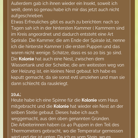
Außerdem gab ich ihnen wieder ein Insekt, soweit ich
weiß, denn so genau habe ich mir das jetzt auch nicht
aufgeschrieben.
Etwas Erfreuliches gibt es auch zu berichten: nach 10
Tagen sah ich in der hintersten Kammer ( Kammern sind
im Kreis angeordnet und dadurch entsteht eine Art
Sprirale. Die Kammer, die am Ende der Spirale ist, nenne
ich die hinterste Kammer ) die ersten Puppen und das
waren nicht wenige. Schätze, dass es so 20 bis 30 sind.
Die
Kolonie
hat auch eine Nest, zwischen dem
Wassertank und der Scheibe, die am weitesten weg von
der Heizung ist, ein kleines Nest gebaut. Ich habe es
kaputt gemacht, da sie sonst evtl umziehen und man sie
dann schlecht da rauskriegt.
19.4.:
Heute habe ich eine Spinne für die
Kolonie
vom Haus
mitgebracht und die
Kolonie
hat wieder ein Nest an der
selben Stelle gebaut. Dieses habe ich auch
weggemacht, aus den oben genannten Gründen.
Die Arbeiterinnen haben ca 40 Puppen in den Teil des
Thermometers gebracht, wo die Temperatur gemessen
wird und der ist unten. Da ich es vom Stein, wo es