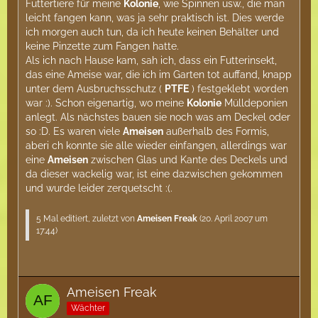
Futtertiere für meine
Kolonie
, wie Spinnen usw., die man
leicht fangen kann, was ja sehr praktisch ist. Dies werde
ich morgen auch tun, da ich heute keinen Behälter und
keine Pinzette zum Fangen hatte.
Als ich nach Hause kam, sah ich, dass ein Futterinsekt,
das eine Ameise war, die ich im Garten tot auffand, knapp
unter dem Ausbruchsschutz (
PTFE
) festgeklebt worden
war :). Schon eigenartig, wo meine
Kolonie
Mülldeponien
anlegt. Als nächstes bauen sie noch was am Deckel oder
so :D. Es waren viele
Ameisen
außerhalb des Formis,
aberi ch konnte sie alle wieder einfangen, allerdings war
eine
Ameisen
zwischen Glas und Kante des Deckels und
da dieser wackelig war, ist eine dazwischen gekommen
und wurde leider zerquetscht :(.
5 Mal editiert, zuletzt von
Ameisen Freak
(
20. April 2007 um
17:44
)
Ameisen Freak
Wächter