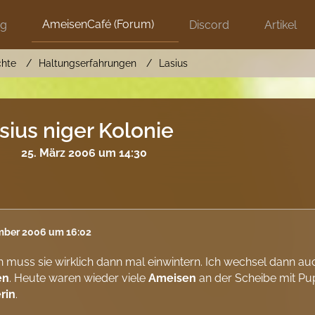
AmeisenCafé (Forum)
ng
Discord
Artikel
chte
Haltungserfahrungen
Lasius
ius niger Kolonie
25. März 2006 um 14:30
mber 2006 um 16:02
h muss sie wirklich dann mal einwintern. Ich wechsel dann a
en
. Heute waren wieder viele
Ameisen
an der Scheibe mit Pup
rin
.