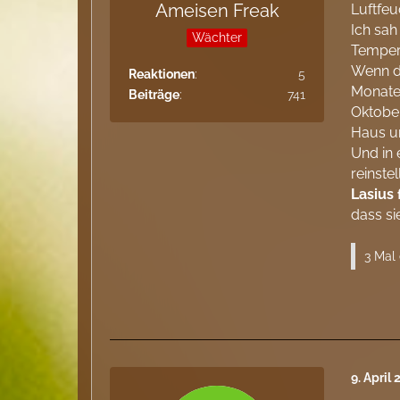
Ameisen Freak
Luftfeu
Ich sah
Wächter
Tempera
Wenn d
Reaktionen
5
Monate 
Beiträge
741
Oktober
Haus u
Und in 
reinste
Lasius 
dass si
3 Mal 
9. April