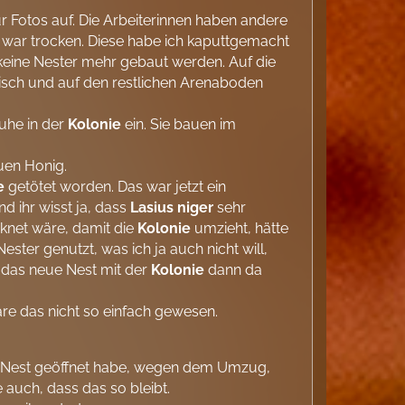
ür Fotos auf. Die Arbeiterinnen haben andere
e war trocken. Diese habe ich kaputtgemacht
eine Nester mehr gebaut werden. Auf die
misch und auf den restlichen Arenaboden
uhe in der
Kolonie
ein. Sie bauen im
uen Honig.
e
getötet worden. Das war jetzt ein
 ihr wisst ja, dass
Lasius niger
sehr
cknet wäre, damit die
Kolonie
umzieht, hätte
ster genutzt, was ich ja auch nicht will,
das neue Nest mit der
Kolonie
dann da
re das nicht so einfach gewesen.
s Nest geöffnet habe, wegen dem Umzug,
e auch, dass das so bleibt.