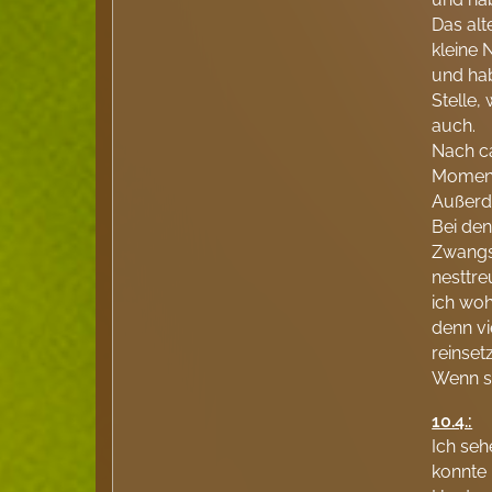
Das alt
kleine 
und ha
Stelle,
auch.
Nach ca
Moment
Außerde
Bei den
Zwangs
nesttre
ich woh
denn vi
reinset
Wenn si
10.4.:
Ich seh
konnte 