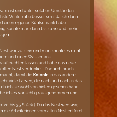
 warm ist und unter solchen Umständen
chste Winterruhe besser sein, da ich dann
d einen eigenen Kühlschrank habe.
ig konnte man dann bis zu 10 und mehr
ogen.
est war zu klein und man konnte es nicht
mern und einen Wassertank.
draufleuchten lassen und habe das neue
m alten Nest verdunkelt. Dadurch brach
emacht, damit die
Kolonie
in das andere
sehr viele Larven, die nach und nach in das
 da ich sie wohl von hinten gesehen habe.
be ich es vorsichtig rausgenommen und
. 20 bis 35 Stück ). Da das Nest weg war,
 die Arbeiterinnen vom alten Nest entfernt