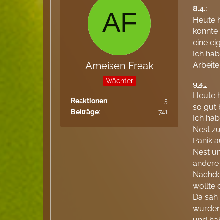
8.4.:
Heute 
konnte 
eine e
Ich hab
Ameisen Freak
Arbeite
Wächter
9.4.:
Heute 
Reaktionen
5
so gut 
Beiträge
741
Ich hab
Nest zu
Panik a
Nest um
andere
Nachde
wollte 
Da sah 
wurden 
und hab