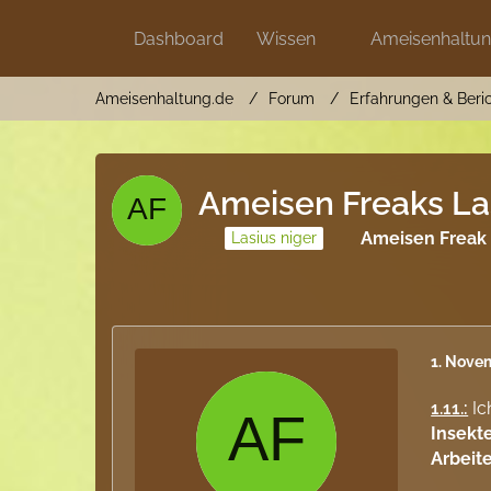
Dashboard
Wissen
Ameisenhaltu
Ameisenhaltung.de
Forum
Erfahrungen & Beri
Ameisen Freaks Las
Ameisen Freak
Lasius niger
1. Nove
1.11.:
Ic
Insekt
Arbeite