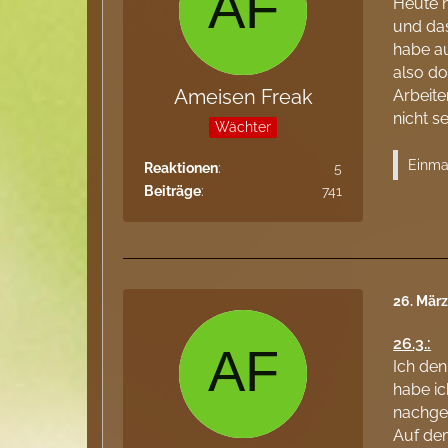
Heute h
und das
habe au
also d
Ameisen Freak
Arbeite
nicht s
Wächter
Einmal
Reaktionen
5
Beiträge
741
26. Mär
26.3.:
Ich den
habe ic
nachge
Auf de