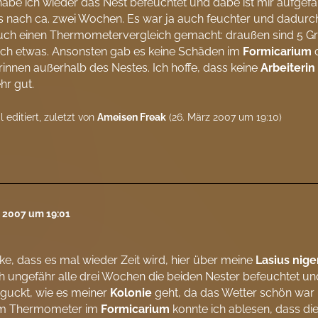
abe ich wieder das Nest befeuchtet und dabe ist mir aufgefa
 nach ca. zwei Wochen. Es war ja auch feuchter und dadurch i
ch einen Thermometervergleich gemacht: draußen sind 5 Grad
och etwas. Ansonsten gab es keine Schäden im
Formicarium
o
rinnen außerhalb des Nestes. Ich hoffe, dass keine
Arbeiterin
ehr gut.
 editiert, zuletzt von
Ameisen Freak
(
26. März 2007 um 19:10
)
z 2007 um 19:01
ke, dass es mal wieder Zeit wird, hier über meine
Lasius nige
h ungefähr alle drei Wochen die beiden Nester befeuchtet un
guckt, wie es meiner
Kolonie
geht, da das Wetter schön war 
m Thermometer im
Formicarium
konnte ich ablesen, dass die