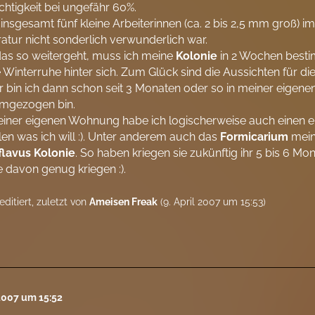
chtigkeit bei ungefähr 60%.
 insgesamt fünf kleine Arbeiterinnen (ca. 2 bis 2,5 mm groß) i
tur nicht sonderlich verwunderlich war.
as so weitergeht, muss ich meine
Kolonie
in 2 Wochen bestim
Winterruhe hinter sich. Zum Glück sind die Aussichten für di
 bin ich dann schon seit 3 Monaten oder so in meiner eigenen
mgezogen bin.
einer eigenen Wohnung habe ich logischerweise auch einen e
llen was ich will :). Unter anderem auch das
Formicarium
mei
flavus
Kolonie
. So haben kriegen sie zukünftig ihr 5 bis 6 Mo
e davon genug kriegen :).
editiert, zuletzt von
Ameisen Freak
(
9. April 2007 um 15:53
)
 2007 um 15:52