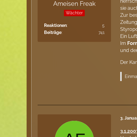
herrsch
Ameisen Freak
sie auc
Wächter
Zur bes
Zeitun
Reaktionen
5
Styrop
Beiträge
741
Ein Luf
Im
For
und dem
Der Kar
Einmal
3. Janu
3.1.200