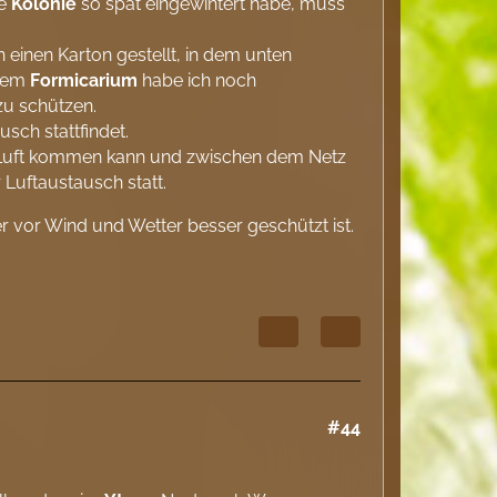
ie
Kolonie
so spät eingewintert habe, muss
n einen Karton gestellt, in dem unten
 dem
Formicarium
habe ich noch
zu schützen.
sch stattfindet.
s Luft kommen kann und zwischen dem Netz
 Luftaustausch statt.
er vor Wind und Wetter besser geschützt ist.
#44