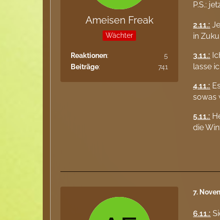
P.S.: j
Ameisen Freak
2.11.:
Je
Wächter
in Zuku
3.11.:
Ic
Reaktionen
5
lasse i
Beiträge
741
4.11.:
Es
sowas w
5.11.:
He
die Win
7. Nove
6.11.:
Si