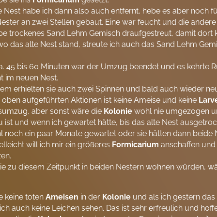
e Nest habe ich dann also auch entfernt, hebe es aber noch f
Nester an zwei Stellen gebaut. Eine war feucht und die ander
be trockenes Sand Lehm Gemisch draufgestreut, damit dort k
 wo das alte Nest stand, streute ich auch das Sand Lehm Ge
. 45 bis 60 Minuten war der Umzug beendet und es kehrte R
 im neuen Nest.
m erhielten sie auch zwei Spinnen und bald auch wieder ne
 oben aufgeführten Aktionen ist keine Ameise und keine
Larv
umzug, aber sonst wäre die
Kolonie
wohl nie umgezogen und
u ist und wenn ich gewartet hätte, bis das alte Nest ausgetro
l noch ein paar Monate gewartet oder sie hätten dann beide Ne
elleicht will ich mir ein größeres
Formicarium
anschaffen und 
zen.
e zu diesem Zeitpunkt in beiden Nestern wohnen würden, wä
e keine toten
Ameisen
in der
Kolonie
und als ich gestern da
ich auch keine Leichen sehen. Das ist sehr erfreulich und hoff