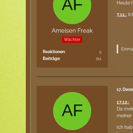
Heute 
7.11.:
Ic
Ameisen Freak
Wächter
Einmal
Reaktionen
5
Beiträge
741
17. Dez
17.12.:
Da mein
meiner 
Ich hab