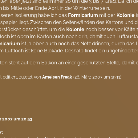
ten, aber jetzt sind es immer so um die 3 bis 7 Grad. Da ich d
h bis Mitte oder Ende April in der Winterruhe sein.
seren Isolierung habe ich das
Formicarium
mit der
Kolonie
i
gspapier liegt. Zwischen den Seitenwänden des Kartons und
orstücken geschüttet, um die
Kolonie
noch besser vor Kälte 
tloch ist oben im Karton auch noch drin, damit auch Luftaustau
micarium
ist ja oben auch noch das Netz drinnen, durch da
 Luftloch ist keine Blokade. Deshalb findet ein ungehinderter
ton steht auf dem Balkon an einer geschützten Stelle, damit 
 editiert, zuletzt von
Ameisen Freak
(
26. März 2007 um 19:11
)
ar 2007 um 20:53
7: