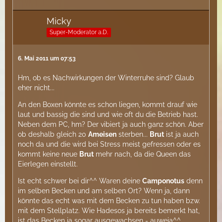
Micky
Super-Moderator a.D.
6. Mai 2011 um 07:53
Hm, ob es Nachwirkungen der Winterruhe sind? Glaub
eher nicht...
An den Boxen könnte es schon liegen, kommt drauf wie
laut und bassig die sind und wie oft du die Betrieb hast.
Neben dem PC, hm? Der vibiert ja auch ganz schön. Aber
ob deshalb gleich 20
Ameisen
sterben...
Brut
ist ja auch
noch da und die wird bei Stress meist gefressen oder es
kommt keine neue
Brut
mehr nach, da die Queen das
Eierlegen einstellt.
Ist echt schwer bei dir^^ Waren deine
Camponotus
denn
im selben Becken und am selben Ort? Wenn ja, dann
könnte das echt was mit dem Becken zu tun haben bzw.
mit dem Stellplatz. Wie Hadesos ja bereits bemerkt hat,
ist das Becken ja sogar ausgewachsen - auweia^^