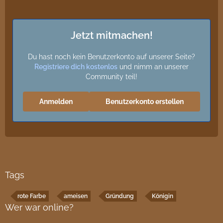
Jetzt mitmachen!
Du hast noch kein Benutzerkonto auf unserer Seite?
Registriere dich kostenlos
und nimm an unserer
Community teil!
Anmelden
Benutzerkonto erstellen
Tags
rote Farbe
ameisen
Gründung
Königin
Wer war online?