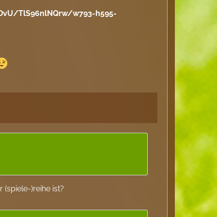
DvU/TlS96nlNQrw/w793-h595-
 (spiele-)reihe ist?