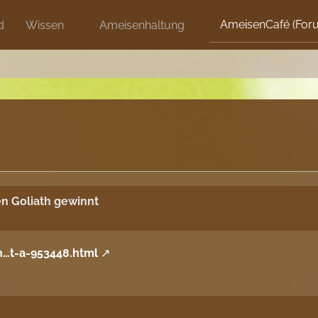
AmeisenCafé (For
d
Wissen
Ameisenhaltung
n Goliath gewinnt
n…t-a-953448.html