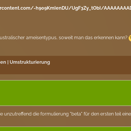
usercontent.com/-h909KmIenDU/UgF3Zy_tObI/AAAAAAAA
son australischer ameisentypus, soweit man das erkennen kann?
en | Umstrukturierung
ie unzutreffend die formulierung "beta" für den ersten teil einer