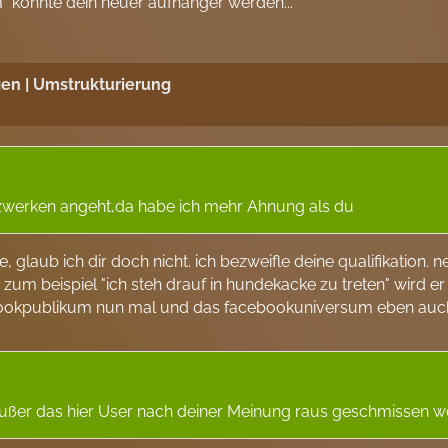
la" könnte dein neuer aufhänger werden...
en | Umstrukturierung
tzwerken angeht,da habe ich mehr Ahnung als du
 glaub ich dir doch nicht. ich bezweifle deine qualifikation.
zum beispiel "ich steh drauf in hundekacke zu treten" wird er 
cebookpublikum nun mal und das facebookuniversum eben auc
außer das hier User nach deiner Meinung raus geschmissen w