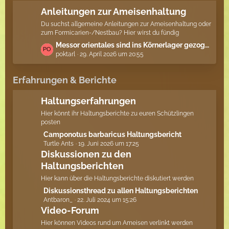
r
e
Anleitungen zur Ameisenhaltung
ä
B
Du suchst allgemeine Anleitungen zur Ameisenhaltung oder
g
e
zum Formicarien-/Nestbau? Hier wirst du fündig
e
i
L
Messor orientales sind ins Körnerlager gezogen und nicht ins Nest
t
poktarl
29. April 2026 um 20:55
e
r
t
ä
z
g
Erfahrungen & Berichte
t
e
e
Haltungserfahrungen
B
Hier könnt ihr Haltungsberichte zu euren Schützlingen
e
posten
i
L
Camponotus barbaricus Haltungsbericht
t
Turtle Ants
19. Juni 2026 um 17:25
e
r
Diskussionen zu den
t
ä
Haltungsberichten
z
g
t
e
Hier kann über die Haltungsberichte diskutiert werden
e
L
Diskussionsthread zu allen Haltungsberichten
B
Antbaron_
22. Juli 2024 um 15:26
e
e
Video-Forum
t
i
z
Hier können Videos rund um Ameisen verlinkt werden
t