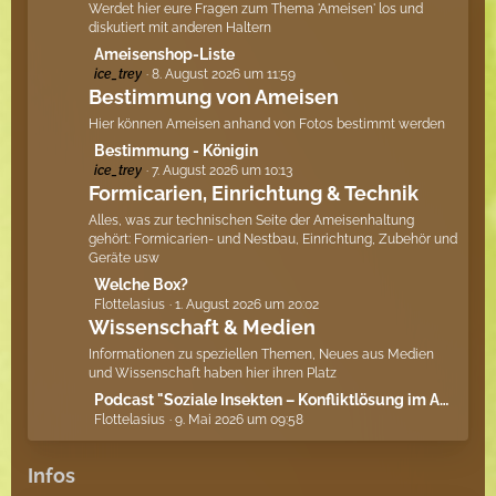
t
Werdet hier eure Fragen zum Thema 'Ameisen' los und
e
diskutiert mit anderen Haltern
B
L
Ameisenshop-Liste
e
ice_trey
8. August 2026 um 11:59
e
i
Bestimmung von Ameisen
t
t
z
Hier können Ameisen anhand von Fotos bestimmt werden
r
t
L
Bestimmung - Königin
ä
e
ice_trey
7. August 2026 um 10:13
e
g
B
Formicarien, Einrichtung & Technik
t
e
e
z
Alles, was zur technischen Seite der Ameisenhaltung
i
t
gehört: Formicarien- und Nestbau, Einrichtung, Zubehör und
t
Geräte usw
e
r
B
L
Welche Box?
ä
e
Flottelasius
1. August 2026 um 20:02
e
g
Wissenschaft & Medien
i
t
e
t
z
Informationen zu speziellen Themen, Neues aus Medien
r
t
und Wissenschaft haben hier ihren Platz
ä
e
L
Podcast "Soziale Insekten – Konfliktlösung im Ameisenstaat"
g
B
Flottelasius
9. Mai 2026 um 09:58
e
e
e
t
i
z
Infos
t
t