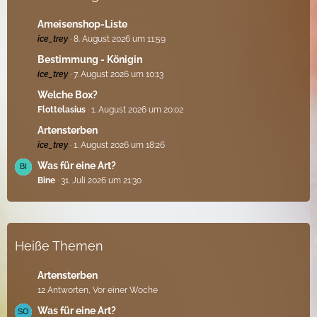
e
e
i
Ameisenshop-Liste
t
ice_trey
8. August 2026 um 11:59
r
ä
Bestimmung - Königin
g
ice_trey
7. August 2026 um 10:13
e
Welche Box?
Flottelasius
1. August 2026 um 20:02
Artensterben
ice_trey
1. August 2026 um 18:26
Was für eine Art?
Bine
31. Juli 2026 um 21:30
Heiße Themen
Artensterben
12 Antworten, Vor einer Woche
Was für eine Art?