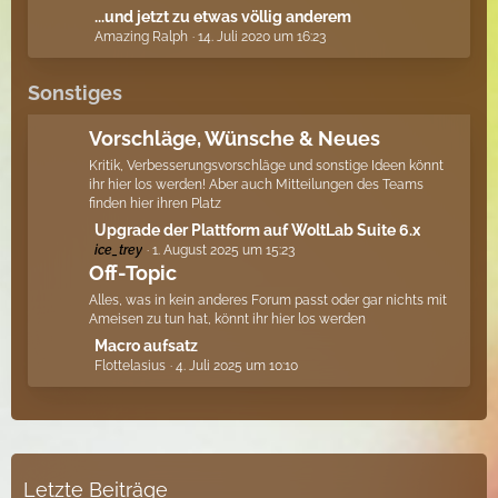
ä
e
L
...und jetzt zu etwas völlig anderem
g
B
Amazing Ralph
14. Juli 2020 um 16:23
e
e
e
t
i
z
Sonstiges
t
t
r
e
Vorschläge, Wünsche & Neues
ä
B
Kritik, Verbesserungsvorschläge und sonstige Ideen könnt
g
e
ihr hier los werden! Aber auch Mitteilungen des Teams
e
i
finden hier ihren Platz
t
L
Upgrade der Plattform auf WoltLab Suite 6.x
r
ice_trey
1. August 2025 um 15:23
e
ä
Off-Topic
t
g
z
Alles, was in kein anderes Forum passt oder gar nichts mit
e
t
Ameisen zu tun hat, könnt ihr hier los werden
e
L
Macro aufsatz
B
Flottelasius
4. Juli 2025 um 10:10
e
e
t
i
z
t
t
r
e
ä
B
Letzte Beiträge
g