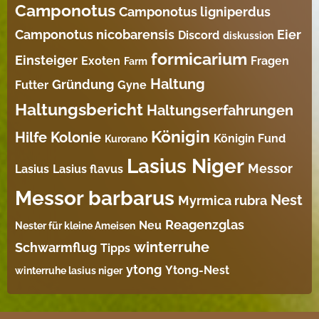
Camponotus
Camponotus ligniperdus
Camponotus nicobarensis
Eier
Discord
diskussion
formicarium
Einsteiger
Exoten
Fragen
Farm
Haltung
Gründung
Futter
Gyne
Haltungsbericht
Haltungserfahrungen
Königin
Hilfe
Kolonie
Königin Fund
Kurorano
Lasius Niger
Messor
Lasius
Lasius flavus
Messor barbarus
Nest
Myrmica rubra
Reagenzglas
Neu
Nester für kleine Ameisen
winterruhe
Schwarmflug
Tipps
ytong
Ytong-Nest
winterruhe lasius niger