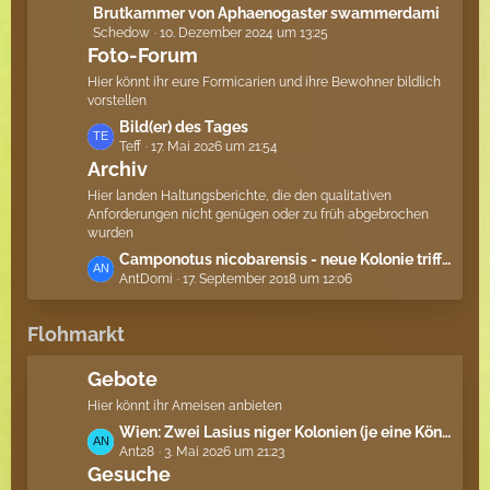
t
L
Brutkammer von Aphaenogaster swammerdami
r
e
Schedow
10. Dezember 2024 um 13:25
e
ä
B
Foto-Forum
t
g
e
z
e
Hier könnt ihr eure Formicarien und ihre Bewohner bildlich
i
t
vorstellen
t
e
L
Bild(er) des Tages
r
B
Teff
17. Mai 2026 um 21:54
e
ä
e
Archiv
t
g
i
z
Hier landen Haltungsberichte, die den qualitativen
e
t
t
Anforderungen nicht genügen oder zu früh abgebrochen
r
wurden
e
ä
B
L
Camponotus nicobarensis - neue Kolonie trifft fremde, gründende Königin
g
e
AntDomi
17. September 2018 um 12:06
e
e
i
t
t
z
Flohmarkt
r
t
ä
e
Gebote
g
B
Hier könnt ihr Ameisen anbieten
e
e
L
Wien: Zwei Lasius niger Kolonien (je eine Königing mit 10 bis 20 Arbeiterinnen) zu verschenken
i
Ant28
3. Mai 2026 um 21:23
e
t
Gesuche
t
r