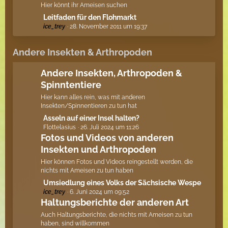
z
ä
Hier könnt ihr Ameisen suchen
t
g
L
Leitfaden für den Flohmarkt
e
e
ice_trey
28. November 2011 um 19:37
e
B
t
e
z
Andere Insekten & Arthropoden
i
t
t
e
Andere Insekten, Arthropoden &
r
B
Spinntentiere
ä
e
g
Hier kann alles rein, was mit anderen
i
e
Insekten/Spinnentieren zu tun hat
t
L
Asseln auf einer Insel halten?
r
Flottelasius
26. Juli 2024 um 11:26
e
ä
Fotos und Videos von anderen
t
g
Insekten und Arthropoden
z
e
t
Hier können Fotos und Videos reingestellt werden, die
e
nichts mit Ameisen zu tun haben
B
L
Umsiedlung eines Volks der Sächsische Wespe
e
ice_trey
6. Juni 2024 um 09:52
e
i
Haltungsberichte der anderen Art
t
t
z
Auch Haltungsberichte, die nichts mit Ameisen zu tun
r
t
haben, sind willkommen