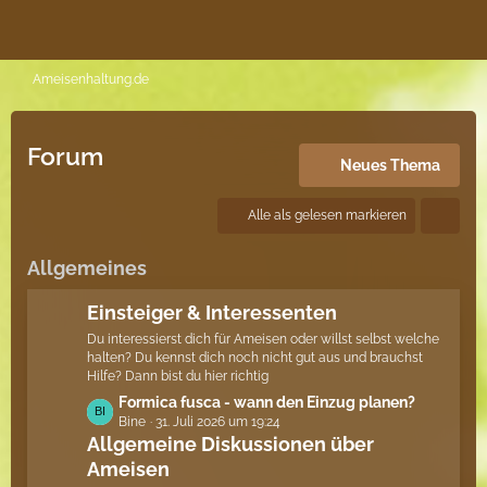
Ameisenhaltung.de
Forum
Neues Thema
Alle als gelesen markieren
Allgemeines
Einsteiger & Interessenten
Du interessierst dich für Ameisen oder willst selbst welche
halten? Du kennst dich noch nicht gut aus und brauchst
Hilfe? Dann bist du hier richtig
L
Formica fusca - wann den Einzug planen?
Bine
31. Juli 2026 um 19:24
e
Allgemeine Diskussionen über
t
Ameisen
z