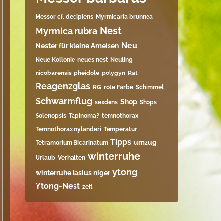
Messor cf. decipiens
Myrmicaria brunnea
Nest
Myrmica rubra
Neu
Nester für kleine Ameisen
Neue Kollonie
neues nest
Neuling
nicobarensis
pheidole
polygyn
Rat
Reagenzglas
RG
rote Farbe
Schimmel
Schwarmflug
Shop
sexdens
Shops
Solenopsis
Tapinoma?
temnothorax
Temnothorax nylanderi
Temperatur
Tipps
umzug
Tetramorium Bicarinatum​
winterruhe
Urlaub
Verhalten
ytong
winterruhe lasius niger
Ytong-Nest
zeit