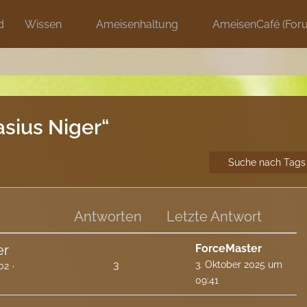
d
Wissen
Ameisenhaltung
AmeisenCafé (For
sius Niger“
Suche nach Tags
Antworten
Letzte Antwort
er
ForceMaster
3
3. Oktober 2025 um
02
09:41