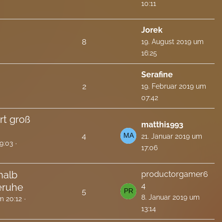
10:11
Jorek
8
19. August 2019 um
16:25
Serafine
2
19. Februar 2019 um
07:42
rt groß
matthi1993
4
21. Januar 2019 um
9:03
17:06
halb
productorgamer6
4
eruhe
5
8. Januar 2019 um
m 20:12
13:14