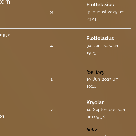
ern:
Flottelasius
9
31. August 2025 um
23:24
sius
Flottelasius
4
30. Juni 2024 um
19:25
ice_trey
1
19. Juni 2023 um
10:16
Kryolan
7
14. September 2021
en
um 09:38
fink2