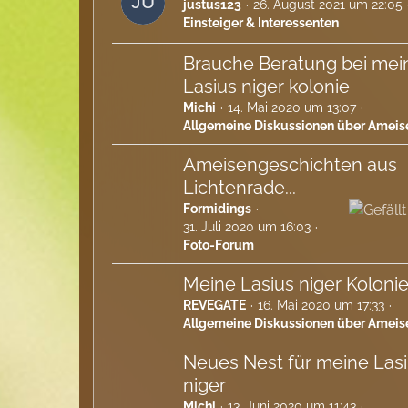
justus123
26. August 2021 um 22:05
Einsteiger & Interessenten
Brauche Beratung bei mei
Lasius niger kolonie
Michi
14. Mai 2020 um 13:07
Allgemeine Diskussionen über Ameis
Ameisengeschichten aus
Lichtenrade...
Formidings
31. Juli 2020 um 16:03
Foto-Forum
Meine Lasius niger Koloni
REVEGATE
16. Mai 2020 um 17:33
Allgemeine Diskussionen über Ameis
Neues Nest für meine Las
niger
Michi
13. Juni 2020 um 11:43