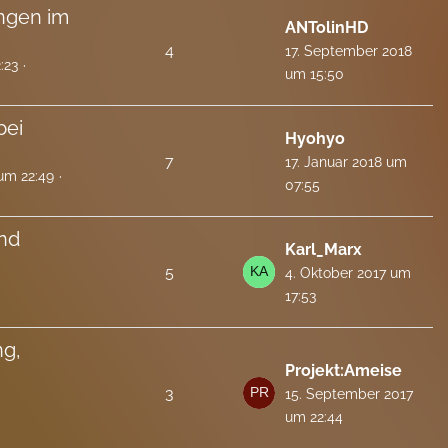
ngen im
ANTolinHD
4
17. September 2018
:23
um 15:50
bei
Hyohyo
7
17. Januar 2018 um
um 22:49
07:55
und
Karl_Marx
5
4. Oktober 2017 um
17:53
ng,
Projekt:Ameise
3
15. September 2017
um 22:44