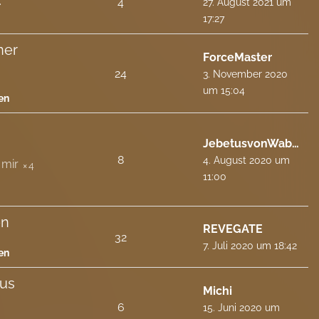
4
27. August 2021 um
17:27
ner
ForceMaster
24
3. November 2020
um 15:04
en
JebetusvonWabern
8
4. August 2020 um
4
11:00
en
REVEGATE
32
7. Juli 2020 um 18:42
en
ius
Michi
6
15. Juni 2020 um