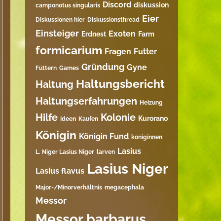
Discord
diskussion
camponotus singularis
Eier
Diskussionen hier
Diskussionsthread
Einsteiger
Exoten
Erdnest
Farm
formicarium
Fragen
Futter
Gründung
Gyne
Füttern
Games
Haltungsbericht
Haltung
Haltungserfahrungen
Heizung
Hilfe
Kolonie
Kurorano
Ideen
Kaufen
Königin
Königin Fund
königinnen
Lasius
L. Niger Lasius Niger
larven
Lasius Niger
Lasius flavus
Major-/Minorverhältnis
megacephala
Messor
Messor barbarus