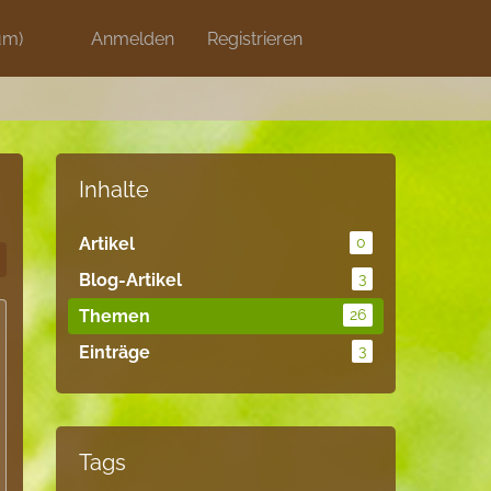
um)
Discord
Anmelden
Artikel
Registrieren
Blog
Shops
Inhalte
Artikel
0
Blog-Artikel
3
Themen
26
Einträge
3
Tags