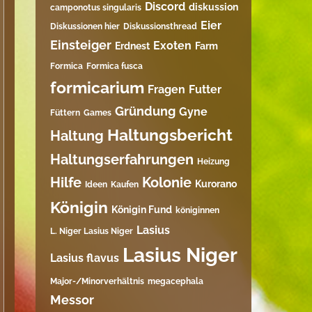
Discord
diskussion
camponotus singularis
Eier
Diskussionen hier
Diskussionsthread
Einsteiger
Exoten
Erdnest
Farm
Formica
Formica fusca
formicarium
Fragen
Futter
Gründung
Gyne
Füttern
Games
Haltungsbericht
Haltung
Haltungserfahrungen
Heizung
Hilfe
Kolonie
Kurorano
Ideen
Kaufen
Königin
Königin Fund
königinnen
Lasius
L. Niger Lasius Niger
Lasius Niger
Lasius flavus
Major-/Minorverhältnis
megacephala
Messor