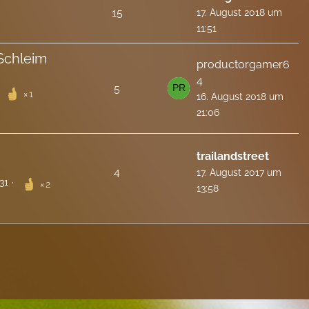
15
17. August 2018 um
11:51
Schleim
productorgamer6
4
5
1
16. August 2018 um
21:06
trailandstreet
4
17. August 2017 um
31
2
13:58