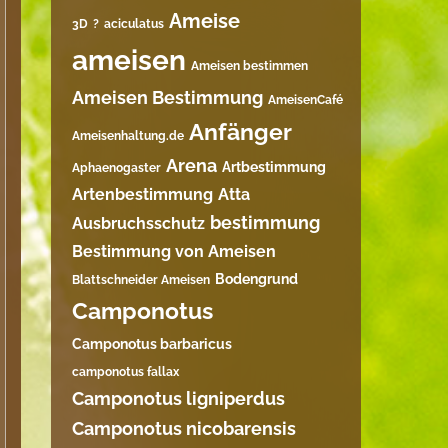
Ameise
3D
?
aciculatus
ameisen
Ameisen bestimmen
Ameisen Bestimmung
AmeisenCafé
Anfänger
Ameisenhaltung.de
Arena
Artbestimmung
Aphaenogaster
Artenbestimmung
Atta
bestimmung
Ausbruchsschutz
Bestimmung von Ameisen
Bodengrund
Blattschneider Ameisen
Camponotus
Camponotus barbaricus
camponotus fallax
Camponotus ligniperdus
Camponotus nicobarensis