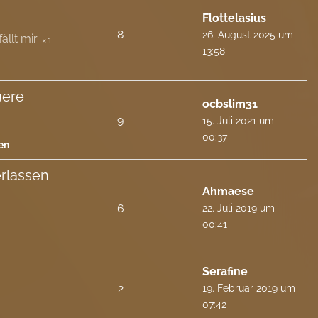
Flottelasius
8
26. August 2025 um
1
13:58
uere
ocbslim31
9
15. Juli 2021 um
00:37
en
rlassen
Ahmaese
6
22. Juli 2019 um
00:41
Serafine
2
19. Februar 2019 um
07:42