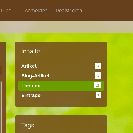
Blog
Anmelden
Shops
Registrieren
Inhalte
Artikel
0
Blog-Artikel
0
Themen
12
Einträge
1
Tags