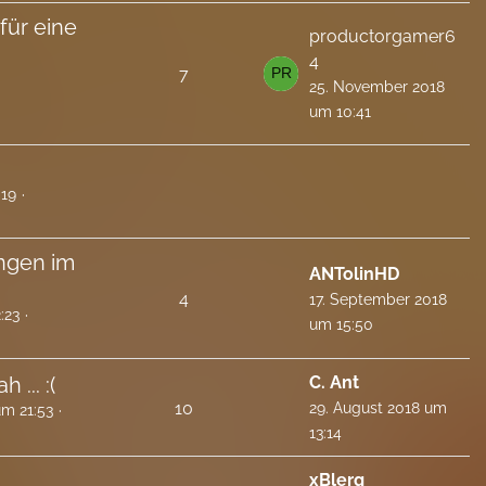
für eine
productorgamer6
4
7
25. November 2018
um 10:41
:19
ngen im
ANTolinHD
4
17. September 2018
:23
um 15:50
 ... :(
C. Ant
10
29. August 2018 um
um 21:53
13:14
xBlerg