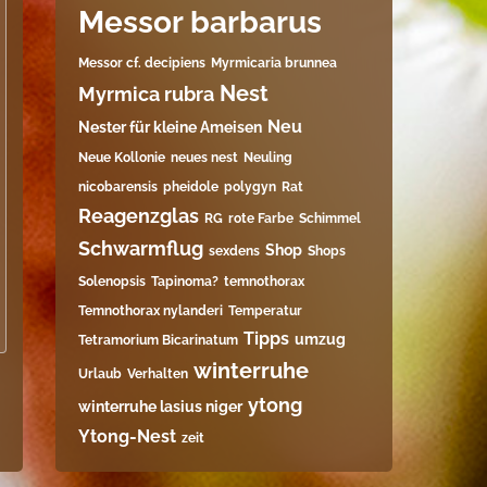
Messor barbarus
Messor cf. decipiens
Myrmicaria brunnea
Nest
Myrmica rubra
Neu
Nester für kleine Ameisen
Neue Kollonie
neues nest
Neuling
nicobarensis
pheidole
polygyn
Rat
Reagenzglas
RG
rote Farbe
Schimmel
Schwarmflug
Shop
sexdens
Shops
Solenopsis
Tapinoma?
temnothorax
Temnothorax nylanderi
Temperatur
Tipps
umzug
Tetramorium Bicarinatum​
winterruhe
Urlaub
Verhalten
ytong
winterruhe lasius niger
Ytong-Nest
zeit