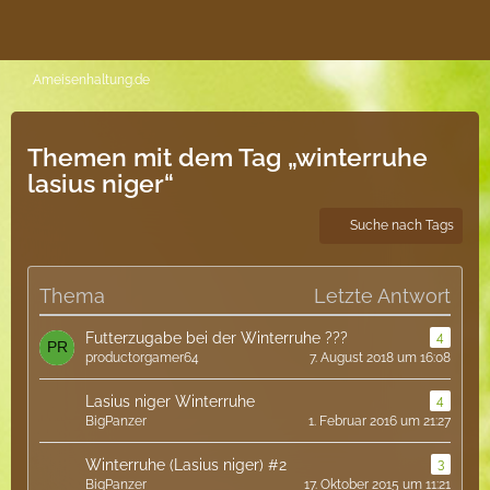
Ameisenhaltung.de
Themen mit dem Tag „winterruhe
lasius niger“
Suche nach Tags
Thema
Letzte Antwort
Futterzugabe bei der Winterruhe ???
4
productorgamer64
7. August 2018 um 16:08
Lasius niger Winterruhe
4
BigPanzer
1. Februar 2016 um 21:27
Winterruhe (Lasius niger) #2
3
BigPanzer
17. Oktober 2015 um 11:21