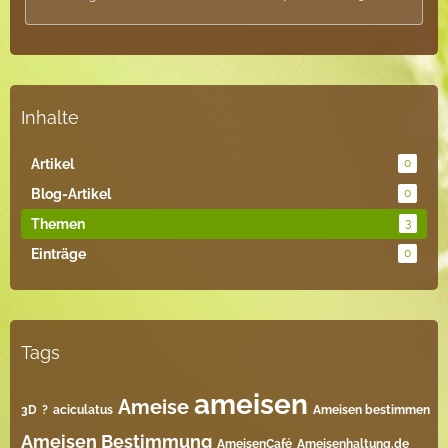
Inhalte
Artikel
0
Blog-Artikel
0
Themen
3
Einträge
0
Tags
ameisen
Ameise
3D
?
aciculatus
Ameisen bestimmen
Ameisen Bestimmung
AmeisenCafé
Ameisenhaltung.de