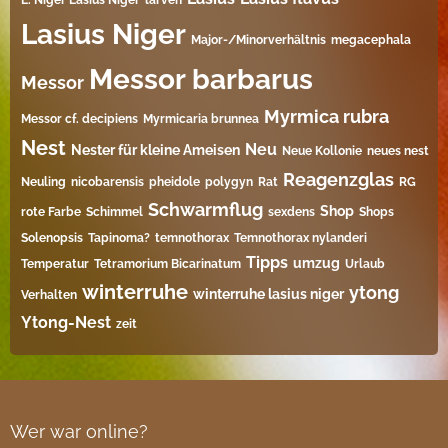
L. Niger Lasius Niger
larven
Lasius Niger
Major-/Minorverhältnis
megacephala
Messor barbarus
Messor
Myrmica rubra
Messor cf. decipiens
Myrmicaria brunnea
Nest
Neu
Nester für kleine Ameisen
Neue Kollonie
neues nest
Reagenzglas
Neuling
nicobarensis
pheidole
polygyn
Rat
RG
Schwarmflug
Shop
rote Farbe
Schimmel
sexdens
Shops
Solenopsis
Tapinoma?
temnothorax
Temnothorax nylanderi
Tipps
umzug
Temperatur
Tetramorium Bicarinatum​
Urlaub
winterruhe
ytong
winterruhe lasius niger
Verhalten
Ytong-Nest
zeit
Wer war online?