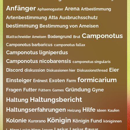
Anfänger
Arena
Artbestimmung
Aphaenogaster
Artenbestimmung
Atta
Ausbruchsschutz
bestimmung
Bestimmung von Ameisen
Camponotus
Bodengrund
Blattschneider Ameisen
Brut
Camponotus barbaricus
camponotus fallax
Camponotus ligniperdus
Camponotus nicobarensis
camponotus singularis
Eier
Discord
diskussion
Diskussionen hier
Diskussionsthread
formicarium
Einsteiger
Exoten
Erdnest
Farm
Gründung
Fragen
Futter
Gyne
Füttern
Games
Haltungsbericht
Haltung
Haltungserfahrungen
Hilfe
Heizung
Ideen
Kaufen
Königin
Kolonie
Königin Fund
Kurorano
königinnen
Lasius
Lasius flavus