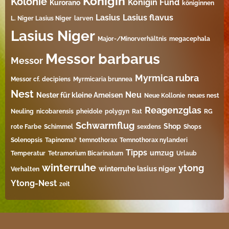
Königin
Kolonie
Königin Fund
Kurorano
königinnen
Lasius
Lasius flavus
L. Niger Lasius Niger
larven
Lasius Niger
Major-/Minorverhältnis
megacephala
Messor barbarus
Messor
Myrmica rubra
Messor cf. decipiens
Myrmicaria brunnea
Nest
Neu
Nester für kleine Ameisen
Neue Kollonie
neues nest
Reagenzglas
Neuling
nicobarensis
pheidole
polygyn
Rat
RG
Schwarmflug
Shop
rote Farbe
Schimmel
sexdens
Shops
Solenopsis
Tapinoma?
temnothorax
Temnothorax nylanderi
Tipps
umzug
Temperatur
Tetramorium Bicarinatum​
Urlaub
winterruhe
ytong
winterruhe lasius niger
Verhalten
Ytong-Nest
zeit