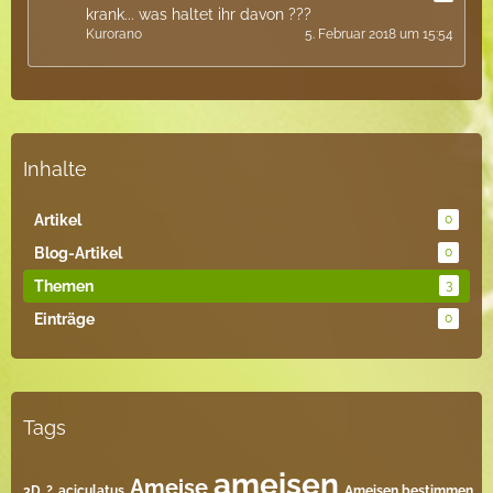
krank... was haltet ihr davon ???
Kurorano
5. Februar 2018 um 15:54
Inhalte
Artikel
0
Blog-Artikel
0
Themen
3
Einträge
0
Tags
ameisen
Ameise
3D
?
aciculatus
Ameisen bestimmen