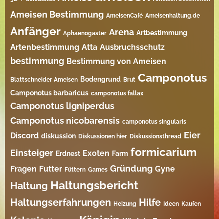
Ameisen Bestimmung
AmeisenCafé
Ameisenhaltung.de
Anfänger
Arena
Artbestimmung
Aphaenogaster
Artenbestimmung
Atta
Ausbruchsschutz
bestimmung
Bestimmung von Ameisen
Camponotus
Bodengrund
Blattschneider Ameisen
Brut
Camponotus barbaricus
camponotus fallax
Camponotus ligniperdus
Camponotus nicobarensis
camponotus singularis
Eier
Discord
diskussion
Diskussionen hier
Diskussionsthread
formicarium
Einsteiger
Exoten
Erdnest
Farm
Gründung
Fragen
Futter
Gyne
Füttern
Games
Haltungsbericht
Haltung
Haltungserfahrungen
Hilfe
Heizung
Ideen
Kaufen