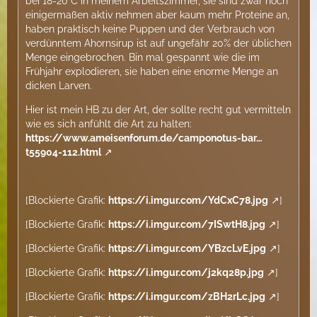
bei 18-20°C in meinem Arbeitszimmer, sie sind zwar noch
einigermaßen aktiv nehmen aber kaum mehr Proteine an,
haben praktisch keine Puppen und der Verbrauch von
verdünntem Ahornsirup ist auf ungefähr 20% der üblichen
Menge eingebrochen. Bin mal gespannt wie die im
Frühjahr explodieren, sie haben eine enorme Menge an
dicken Larven.
Hier ist mein HB zu der Art, der sollte recht gut vermitteln
wie es sich anfühlt die Art zu halten:
https://www.ameisenforum.de/camponotus-bar…
t55904-112.html
[Blockierte Grafik:
https://i.imgur.com/YdCxC78.jpg
]
[Blockierte Grafik:
https://i.imgur.com/7ISwtH8.jpg
]
[Blockierte Grafik:
https://i.imgur.com/YBzcLvE.jpg
]
[Blockierte Grafik:
https://i.imgur.com/j2kq28p.jpg
]
[Blockierte Grafik:
https://i.imgur.com/zBH2rLc.jpg
]