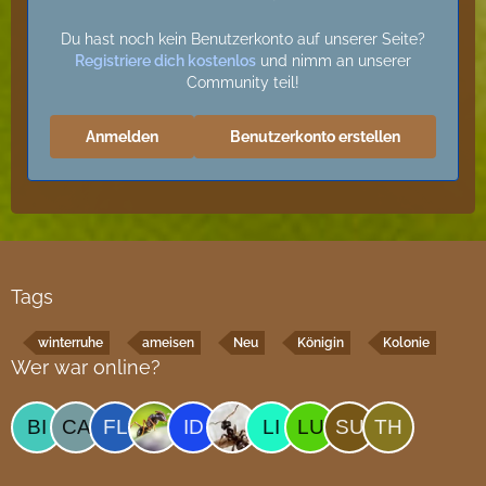
Du hast noch kein Benutzerkonto auf unserer Seite?
Registriere dich kostenlos
und nimm an unserer
Community teil!
Anmelden
Benutzerkonto erstellen
Tags
winterruhe
ameisen
Neu
Königin
Kolonie
Wer war online?