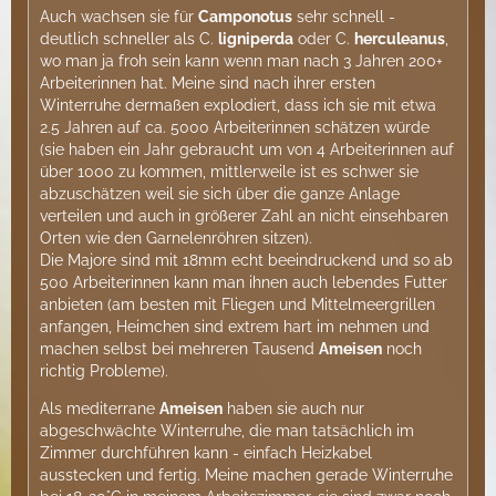
Auch wachsen sie für
Camponotus
sehr schnell -
deutlich schneller als C.
ligniperda
oder C.
herculeanus
,
wo man ja froh sein kann wenn man nach 3 Jahren 200+
Arbeiterinnen hat. Meine sind nach ihrer ersten
Winterruhe dermaßen explodiert, dass ich sie mit etwa
2.5 Jahren auf ca. 5000 Arbeiterinnen schätzen würde
(sie haben ein Jahr gebraucht um von 4 Arbeiterinnen auf
über 1000 zu kommen, mittlerweile ist es schwer sie
abzuschätzen weil sie sich über die ganze Anlage
verteilen und auch in größerer Zahl an nicht einsehbaren
Orten wie den Garnelenröhren sitzen).
Die Majore sind mit 18mm echt beeindruckend und so ab
500 Arbeiterinnen kann man ihnen auch lebendes Futter
anbieten (am besten mit Fliegen und Mittelmeergrillen
anfangen, Heimchen sind extrem hart im nehmen und
machen selbst bei mehreren Tausend
Ameisen
noch
richtig Probleme).
Als mediterrane
Ameisen
haben sie auch nur
abgeschwächte Winterruhe, die man tatsächlich im
Zimmer durchführen kann - einfach Heizkabel
ausstecken und fertig. Meine machen gerade Winterruhe