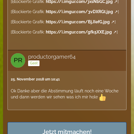
[Blockierte Grafik:
https://i.imgur.com/jxsNbGC.jpg
]
[Blockierte Grafik:
https://i.imgur.com/3vDXRGt.jpg
]
[Blockierte Grafik:
https://i.imgur.com/BjJIefG.jpg
]
[Blockierte Grafik:
https://i.imgur.com/gfk5XXE.jpg
]
productorgamer64
Gast
25. November 2018 um 10:41
Ok Danke aber die Abstimmung läuft noch eine Woche
und dann werden wir sehen was ich mir hole
Jetzt mitmachen!