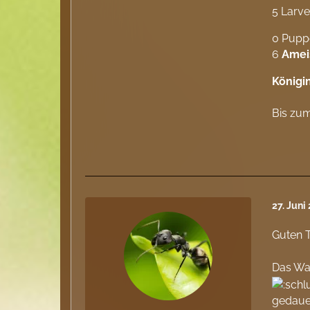
5 Larv
0 Pupp
6
Amei
Königi
Bis zu
27. Juni
Guten 
Das War
gedauer