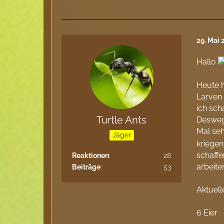
29. Mai
Hallo
Heute h
Larven 
ich sch
Turtle Ants
Deswege
Mal se
Jäger
kriegen
schaffe
Reaktionen
28
arbeite
Beiträge
53
Aktuell
6 Eier