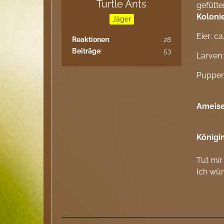
Turtle Ants
gefütte
Koloni
Jäger
Eier: ca
Reaktionen
28
Beiträge
53
Larven:
Puppen:
Ameis
Königi
Tut mir
Ich wü