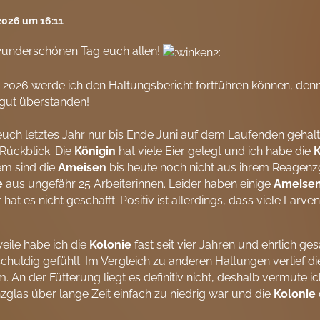
 2026 um 16:11
wunderschönen Tag euch allen!
 2026 werde ich den Haltungsbericht fortführen können, denn
gut überstanden!
euch letztes Jahr nur bis Ende Juni auf dem Laufenden gehalte
Rückblick: Die
Königin
hat viele Eier gelegt und ich habe die
K
em sind die
Ameisen
bis heute noch nicht aus ihrem Reagenz
e
aus ungefähr 25 Arbeiterinnen. Leider haben einige
Ameise
r hat es nicht geschafft. Positiv ist allerdings, dass viele L
weile habe ich die
Kolonie
fast seit vier Jahren und ehrlich ge
chuldig gefühlt. Im Vergleich zu anderen Haltungen verlief d
. An der Fütterung liegt es definitiv nicht, deshalb vermute 
glas über lange Zeit einfach zu niedrig war und die
Kolonie