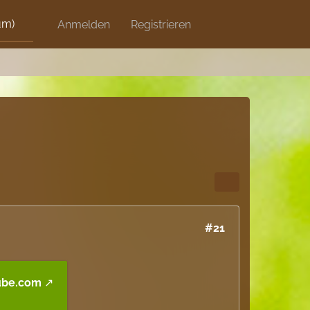
um)
Discord
Anmelden
Artikel
Registrieren
Blog
Shops
#21
ube.com