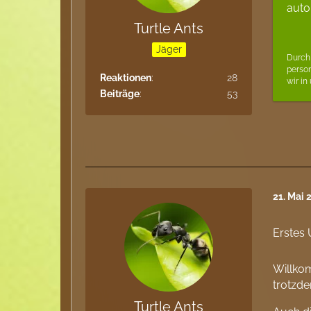
auto
Turtle Ants
Jäger
Durch 
perso
Reaktionen
28
wir in
Beiträge
53
21. Mai 
Erstes 
Willko
trotzde
Turtle Ants