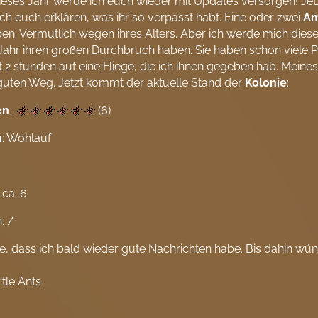
eses Jahr werde ich euch wieder mit Updates versorgen! Jet
ch euch erklären, was ihr so verpasst habt. Eine oder zwei
Am
en. Vermutlich wegen ihres Alters. Aber ich werde mich dies
Jahr ihren großen Durchbruch haben. Sie haben schon viele 
it 2 stunden auf eine Fliege, die ich ihnen gegeben hab. Mein
guten Weg. Jetzt kommt der aktuelle Stand der
Kolonie
:
en
:
(6)
n
: Wohlauf
 ca. 6
: /
fe, dass ich bald wieder gute Nachrichten habe. Bis dahin wün
tle Ants