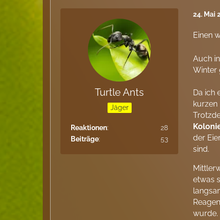
24. Mai
Einen 
Auch in
Winter 
Turtle Ants
Da ich 
kurzen 
Jäger
Trotzd
Koloni
Reaktionen
28
der Eie
Beiträge
53
sind.
Mittler
etwas s
langsam
Reagenz
wurde.