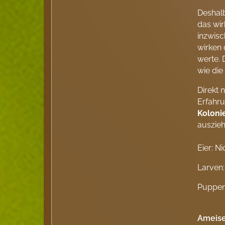
Deshalb
das wir
inzwis
wirken 
werte. 
wie die
Direkt 
Erfahru
Koloni
auszieh
Eier: N
Larven:
Puppen:
Ameis