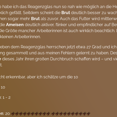
 habe ich das Reagenzglas nun so nah wie möglich an die He
klich gefällt. Seitdem scheint die
Brut
deutlich besser zu wa
chen sogar mehr
Brut
als zuvor. Auch das Futter wird mittl
die
Ameisen
deutlich aktiver, flinker und empfindlicher auf 
Die Größe mancher Arbeiterinnen ist auch wirklich beachtlich
 kleinen Arbeiterinnen.
neben dem Reagenzglas herrschen jetzt etwa 27 Grad und ich
ng gesammelt und aus meinen Fehlern gelernt zu haben. Desha
e
dieses Jahr ihren großen Durchbruch schaffen wird – und vi
t.
icht erkennbar, aber ich schätze um die 10
 10
 1 - 2
en
: 20