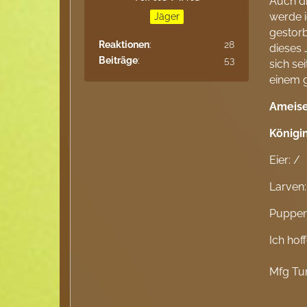
Auch di
werde i
Jäger
gestorb
Reaktionen
28
dieses 
Beiträge
53
sich se
einem 
Ameis
Königi
Eier: /
Larven:
Puppen
Ich hof
Mfg Tur