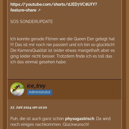
Insektennahrung im Terraristikhandel zur Verfügung.
https://youtube.com/shorts/dJED7VC8UfY?
Abwechslung ist in beiden Varianten wichtig, also
feature=share
nicht immer das selbe geben ( Zusammensetzung
der Nährwerte ist unterschiedlich)
SOS SONDERUPDATE
Ich konnte gerade Filmen wie die Queen Eier gelegt hat
Da noch Eier da sind, gehe ich nicht davon aus, dass
!!! Das ist mir noch nie passiert und ich bin so glücklich!
die
Ameisen
fälschlich in eine Diapause/Winterruhe
Die KameraQualität ist leider etwas mangelhaft aber es
gegangen sind, wie es bei endogenen Arten
ging leider nicht besser. Trotzdem finde ich es toll das
vorkommen kann. Sonst gäbe es nur Larven.
ich das einmal gesehen habe.
Ich denke die machen einfach so weit dicht wie
möglich zum Schutz des Nests. Das ist ein typisches
Verhalten, weil die Nesteingänge von
Reagenzgläsern und Co. für die
Ameisen
meist viel
ice_trey
viel zu groß sind. Und sie mögen diese unsichere
Administrator
Situation nicht. Kleinere Eingänge sind unauffälliger
und leichter zu verteidigen.
27. Juni 2024 um 10:20
Puh, die ist auch ganz schön
physogastrisch
. Da wird
noch einiges nachkommen. Glückwunsch!