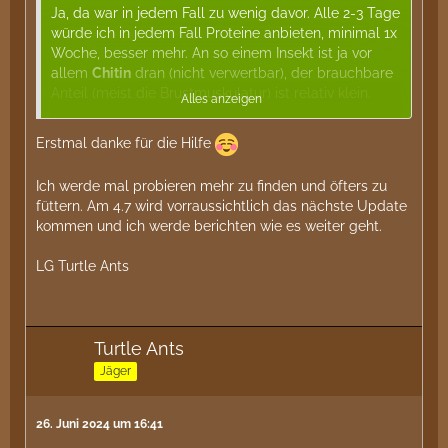
Ja, da war in jedem Fall zu wenig davor. Alle 2-3 Tage
würde ich in jedem Fall Proteine anbieten, minimal 1x
Woche, besser mehr. An so einem Insekt ist ja vor
allem
Chitin
dran (nicht verwertbar), der brauchbare
Anteil (meist die Brustmuskulatur) ist relativ klein.
Alles anzeigen
Und nach dem Tod verfaulen die Tiere natürlich auch
und werden irgendwann nicht mehr gerne
Erstmal danke für die Hilfe
genommen oder sind nicht mehr verwertbar. Daher
braucht man verhältnismäßig viele
Insekten
in
Ich werde mal probieren mehr zu finden und öfters zu
engerer Taktung.
füttern. Am 4.7 wird vorraussichtlich das nächste Update
kommen und ich werde berichten wie es weiter geht.
Du kannst dich in der Fütterung hier inspirieren
lassen:
Ameisenhaltung: Informationen zur
LG Turtle Ants
Proteinfütterung/Futtertieren
Jetzt in der Saison sollte es auch kein Thema sein,
genügen Futterinsekten in der freien Natur zu
bekommen oder sie kommen sogar in die Wohnung
Turtle Ants
(Fliegen, Mücken, Spinnen etc.). Natürlich sollte man
Jäger
bei Wildfängen darauf achten, keine
seltenen/geschützten Arten zu erwischen.
26. Juni 2024 um 16:41
Ansonsten steht natürlich auch immer