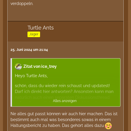
verdoppeln.
Turtle Ants
Jäger
25. Juni 2024 um 21:04
Zitat von ice_trey
Heyo Turtle Ants,
schön, dass du wieder rein schaust und updatest!
Darf ich direkt hier antworten? Ansonsten kann man
natürlich auch einen separaten Diskussionsthread
Alles anzeigen
aufmachen, verlinken und ich verschiebe dann
meinen Beitrag dort hin.
Ne alles gut passt können wir auch hier machen. Das ist
Die ersten Arbeiterinnen, die aus der Gründung im
bestimmt auch mal was besonderes sowas in einem
ersten Jahr stammen,
Pygmäen
genannt, sind meist
Haltungsbericht zu haben. Das gehört alles dazu
deutlich kleiner als die später nachfolgenden. Die