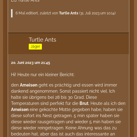
LG Turtle Ants
6 Mal editiert, zuletzt von
Turtle Ants
(
31. Juli 2023 um 10:14
)
Turtle Ants
Jäger
20. Juni 2023 um 21:45
Hi! Heute nur ein kleiner Bericht:
den
Ameisen
geht es prächtig und essen wird immer
dankend angenommen. Sonst passiert nicht viel. Ich
halte sie übrigens bei 28 bis 30 Grad. Diese
Temperaturen sind perfekt für die
Brut
. Heute als ich den
Ameisen
eine gekochte Motte gegeben habe, haben sie
diese sofort ins Nest getragen. 5 min später haben sie
diese wieder rausgetragen und wieder 5 min haben sie
diese wieder reingetragen. Keine Ahnung was das zu
bedeuten hat, aber das ist auch das interessante an