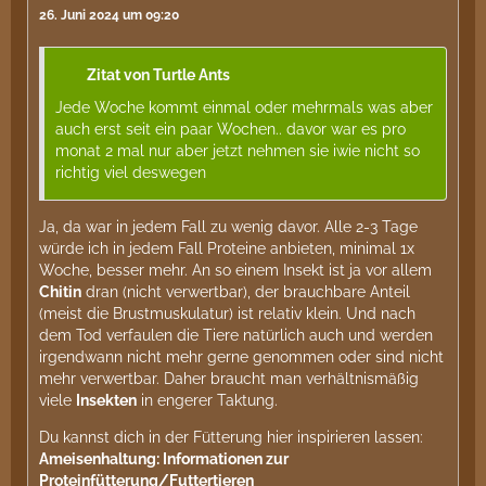
26. Juni 2024 um 09:20
Wie gesagt, nur ein Eindruck - würde das gerne
klären. Denke du kannst die
Kolonie
diese Saison
Zitat von Turtle Ants
locker noch verdoppeln.
Jede Woche kommt einmal oder mehrmals was aber
auch erst seit ein paar Wochen.. davor war es pro
monat 2 mal nur aber jetzt nehmen sie iwie nicht so
richtig viel deswegen
Ja, da war in jedem Fall zu wenig davor. Alle 2-3 Tage
würde ich in jedem Fall Proteine anbieten, minimal 1x
Woche, besser mehr. An so einem Insekt ist ja vor allem
Chitin
dran (nicht verwertbar), der brauchbare Anteil
(meist die Brustmuskulatur) ist relativ klein. Und nach
dem Tod verfaulen die Tiere natürlich auch und werden
irgendwann nicht mehr gerne genommen oder sind nicht
mehr verwertbar. Daher braucht man verhältnismäßig
viele
Insekten
in engerer Taktung.
Du kannst dich in der Fütterung hier inspirieren lassen:
Ameisenhaltung: Informationen zur
Proteinfütterung/Futtertieren