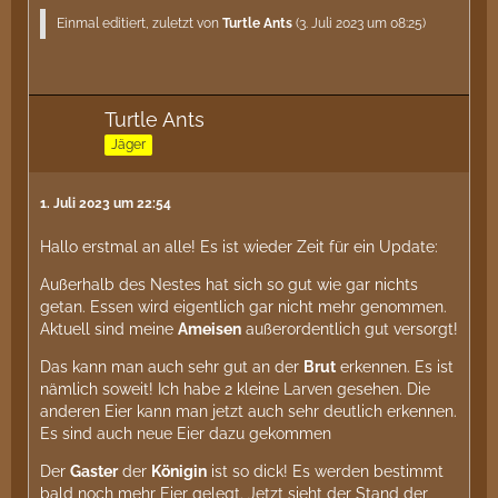
Einmal editiert, zuletzt von
Turtle Ants
(
3. Juli 2023 um 08:25
)
Turtle Ants
Jäger
1. Juli 2023 um 22:54
Hallo erstmal an alle! Es ist wieder Zeit für ein Update:
Außerhalb des Nestes hat sich so gut wie gar nichts
getan. Essen wird eigentlich gar nicht mehr genommen.
Aktuell sind meine
Ameisen
außerordentlich gut versorgt!
Das kann man auch sehr gut an der
Brut
erkennen. Es ist
nämlich soweit! Ich habe 2 kleine Larven gesehen. Die
anderen Eier kann man jetzt auch sehr deutlich erkennen.
Es sind auch neue Eier dazu gekommen
Der
Gaster
der
Königin
ist so dick! Es werden bestimmt
bald noch mehr Eier gelegt. Jetzt sieht der Stand der