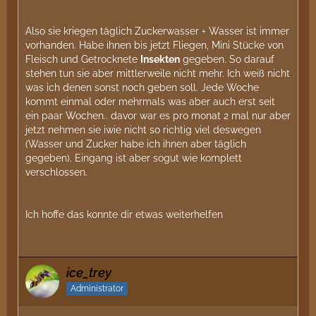
Königin
setzt in der Gründung alles daran, möglichst
schnell erste Arbeiterinnen zu haben und ihre
Also sie kriegen täglich Zuckerwasser + Wasser ist immer
Ressourcen sind begrenzt. Die
Pygmäen
sind quasi
vorhanden. Habe ihnen bis jetzt Fliegen, Mini Stücke von
Sparversionen, die nur einer erfolgreichen Gründung
Fleisch und Getrocknete
Insekten
gegeben. So darauf
und der ersten Aufzucht "regulärer" Arbeiterinnen
stehen tun sie aber mittlerweile nicht mehr. Ich weiß nicht
dienen. Auch haben sie eine deutlich reduzierte
was ich denen sonst noch geben soll. Jede Woche
Lebenserwartung, meist nur wenige Monate. Soweit
kommt einmal oder mehrmals was aber auch erst seit
so normal.
ein paar Wochen.. davor war es pro monat 2 mal nur aber
jetzt nehmen sie iwie nicht so richtig viel deswegen
Generell wäre es für mich aber interessant, wie
(Wasser und Zucker habe ich ihnen aber täglich
momentan die Fütterung aussieht. Wie viele Proteine
gegeben). Eingang ist aber sogut wie komplett
gibst du momentan und wie oft? Was für welche?
verschlossen.
Ggf. könnte man da noch etwas nach oben
nachjustieren, um die Eiablage und Larvenwachstum
Ich hoffe das konnte dir etwas weiterhelfen
anzukurbeln. So beim Drüberschauen über die
Anzahl Eier/Larven usw. hab ich das Gefühl, dass da
noch ein bisschen mehr ginge und ein gewisser
Schwung (Brutfraß) zugunsten einzelner Larven
ice_trey
stattfindet. Sprich: Eier und jüngere Larven werden
verwertet um den größten Larven das Wachstum zu
Administrator
ermöglichen. Das passiert z.B. wenn nicht
ausreichend Proteine von außen nachkommen.