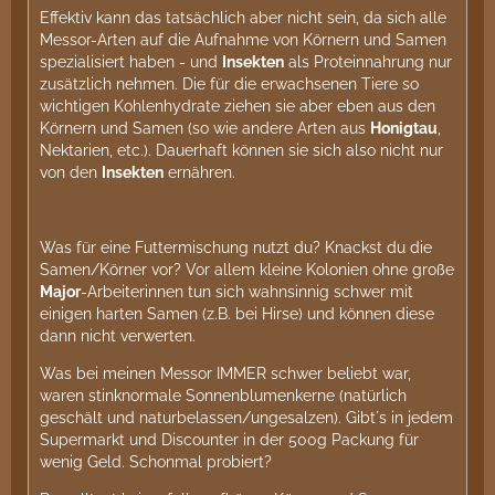
Effektiv kann das tatsächlich aber nicht sein, da sich alle
Messor-Arten auf die Aufnahme von Körnern und Samen
spezialisiert haben - und
Insekten
als Proteinnahrung nur
zusätzlich nehmen. Die für die erwachsenen Tiere so
wichtigen Kohlenhydrate ziehen sie aber eben aus den
Körnern und Samen (so wie andere Arten aus
Honigtau
,
Nektarien, etc.). Dauerhaft können sie sich also nicht nur
von den
Insekten
ernähren.
Was für eine Futtermischung nutzt du? Knackst du die
Samen/Körner vor? Vor allem kleine Kolonien ohne große
Major
-Arbeiterinnen tun sich wahnsinnig schwer mit
einigen harten Samen (z.B. bei Hirse) und können diese
dann nicht verwerten.
Was bei meinen Messor IMMER schwer beliebt war,
waren stinknormale Sonnenblumenkerne (natürlich
geschält und naturbelassen/ungesalzen). Gibt´s in jedem
Supermarkt und Discounter in der 500g Packung für
wenig Geld. Schonmal probiert?