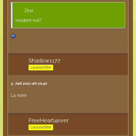
Zitat
resident evil?
Shadow1177
Lauszüchter
5. Juni 2011 um 10:40
La noire
FreeHeart4ever
Lauszüchter