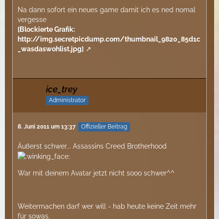
Na dann sofort ein neues game damit ich es ned nomal
vergesse
[Blockierte Grafik:
http://img.secretpicdump.com/thumbnail_9820_85d1c
_wasdaswohlist.jpg]
ice_trey
Administrator
8. Juni 2011 um 13:37
Offizieller Beitrag
Äußerst schwer... Assassins Creed Brotherhood
War mit deinem Avatar jetzt nicht sooo schwer^^
Weitermachen darf wer will - hab heute keine Zeit mehr
für sowas.