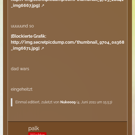
_img6667.jpg]
uuuuund so
[Blockierte Grafik:
http://img.secretpicdump.com/thumbnail_9704_0a368
_img6671.jpg]
dad wars
eingeheitzt
Einmal editiert, zuletzt von
Nuke009
(
4. Juni 2011 um 15:53
)
palk
Wächter