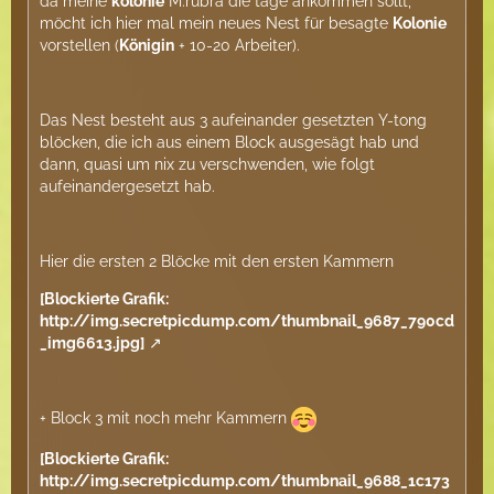
da meine
kolonie
M.rubra die tage ankommen sollt,
möcht ich hier mal mein neues Nest für besagte
Kolonie
vorstellen (
Königin
+ 10-20 Arbeiter).
Das Nest besteht aus 3 aufeinander gesetzten Y-tong
blöcken, die ich aus einem Block ausgesägt hab und
dann, quasi um nix zu verschwenden, wie folgt
aufeinandergesetzt hab.
Hier die ersten 2 Blöcke mit den ersten Kammern
[Blockierte Grafik:
http://img.secretpicdump.com/thumbnail_9687_790cd
_img6613.jpg]
+ Block 3 mit noch mehr Kammern
[Blockierte Grafik:
http://img.secretpicdump.com/thumbnail_9688_1c173