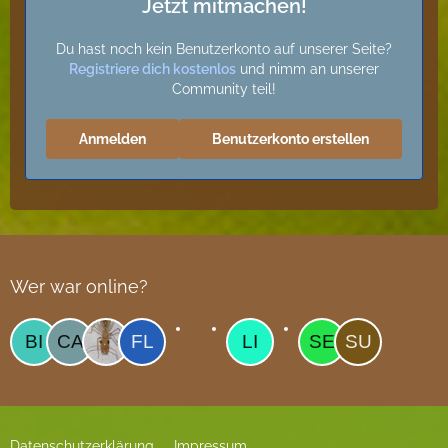
Jetzt mitmachen!
Du hast noch kein Benutzerkonto auf unserer Seite?
Registriere dich kostenlos
und nimm an unserer
Community teil!
Anmelden
Benutzerkonto erstellen
Wer war online?
Datenschutzerklärung
Impressum