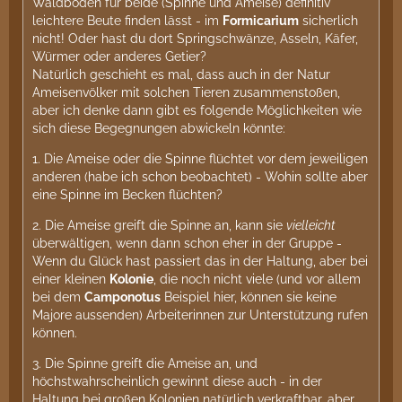
Waldboden für beide (Spinne und Ameise) definitiv
leichtere Beute finden lässt - im
Formicarium
sicherlich
nicht! Oder hast du dort Springschwänze, Asseln, Käfer,
Würmer oder anderes Getier?
Natürlich geschieht es mal, dass auch in der Natur
Ameisenvölker mit solchen Tieren zusammenstoßen,
aber ich denke dann gibt es folgende Möglichkeiten wie
sich diese Begegnungen abwickeln könnte:
1. Die Ameise oder die Spinne flüchtet vor dem jeweiligen
anderen (habe ich schon beobachtet) - Wohin sollte aber
eine Spinne im Becken flüchten?
2. Die Ameise greift die Spinne an, kann sie
vielleicht
überwältigen, wenn dann schon eher in der Gruppe -
Wenn du Glück hast passiert das in der Haltung, aber bei
einer kleinen
Kolonie
, die noch nicht viele (und vor allem
bei dem
Camponotus
Beispiel hier, können sie keine
Majore aussenden) Arbeiterinnen zur Unterstützung rufen
können.
3. Die Spinne greift die Ameise an, und
höchstwahrscheinlich gewinnt diese auch - in der
Haltung bei großen Kolonien natürlich verkraftbar, aber