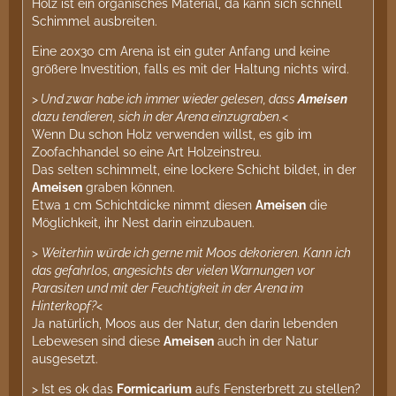
Holz ist ein organisches Material, da kann sich schnell
Schimmel ausbreiten.
Eine 20x30 cm Arena ist ein guter Anfang und keine
größere Investition, falls es mit der Haltung nichts wird.
>
Und zwar habe ich immer wieder gelesen, dass
Ameisen
dazu tendieren, sich in der Arena einzugraben.
<
Wenn Du schon Holz verwenden willst, es gib im
Zoofachhandel so eine Art Holzeinstreu.
Das selten schimmelt, eine lockere Schicht bildet, in der
Ameisen
graben können.
Etwa 1 cm Schichtdicke nimmt diesen
Ameisen
die
Möglichkeit, ihr Nest darin einzubauen.
>
Weiterhin würde ich gerne mit Moos dekorieren. Kann ich
das gefahrlos, angesichts der vielen Warnungen vor
Parasiten und mit der Feuchtigkeit in der Arena im
Hinterkopf?
<
Ja natürlich, Moos aus der Natur, den darin lebenden
Lebewesen sind diese
Ameisen
auch in der Natur
ausgesetzt.
> Ist es ok das
Formicarium
aufs Fensterbrett zu stellen?