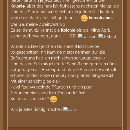
hätte, hätte ich ja jetzt laut "hier" geschrien für die
Kolonie
, aber das hab ich frühestens nächsten Monat. ö.ö
Und das Starterset würde ich mir in jedem Fall kaufen,
weil da einfach alles nötige dabei ist
herculeanus
war u.a. meine Zweitwahl ö.ö
Es sei denn, du kannst die
Kolonie
bis c.a. Mitte April
sicher aufbewahren , dann.... "HIER"
Würde als Nest jetzt ein Holznest (Holzscheibe,
vorgeschnitten mit Kammern etc) nehmen (für die
Befeuchtung hab ich mich schon schlaugelesen~)
Und das im Set mitgelieferte Sand/Lehmgemisch dünn
aufgetragen als Bodengrund für die Arena ö.ö Eventuell
erhöhe ich den Boden mit Styroporplatten (abgedeckt
mit einer schicht gips o.ä.)
+ evtl flachwurzelnde Pflanzen und ein paar
Terrariendekos aus dem Zoohandel övö
Sollte passen, oder?
Will ja alles richtig machen