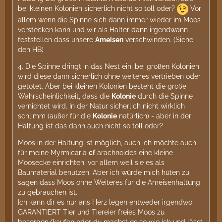
bei kleinen Kolonien sicherlich nicht so toll oder?
Vor
allem wenn die Spinne sich dann immer wieder im Moos
verstecken kann und wir als Halter dann irgendwann
feststellen dass unsere
Ameisen
verschwinden. (Siehe
den HB)
4. Die Spinne dringt in das Nest ein, bei großen Kolonien
wird diese dann sicherlich ohne weiteres vertrieben oder
getötet. Aber bei kleinen Kolonien besteht die große
Wahrscheinlichkeit, dass die
Kolonie
durch die Spinne
vernichtet wird. In der Natur sicherlich nicht wirklich
schlimm (außer für die
Kolonie
natürlich) - aber in der
Haltung ist das dann auch nicht so toll oder?
Moos in der Haltung ist möglich, auch ich möchte auch
für meine Myrmicaria
cf
arachnoides eine kleine
Moosecke einrichten, vor allem weil sie es als
Baumaterial benutzen. Aber ich würde mich hüten zu
sagen dass Moos ohne Weiteres für die Ameisenhaltung
zu gebrauchen ist.
Ich kann dir es nur ans Herz legen entweder irgendwo
GARANTIERT Tier und Tiereier freies Moos zu
besorgen/kaufen oder du machst es so wie ich und lässt