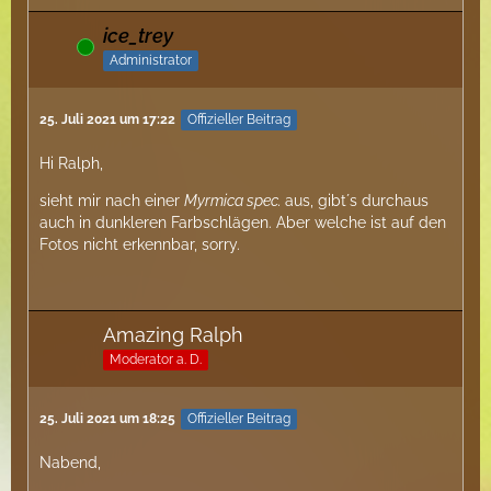
ice_trey
Online
Administrator
25. Juli 2021 um 17:22
Offizieller Beitrag
Hi Ralph,
sieht mir nach einer
Myrmica spec.
aus, gibt´s durchaus
auch in dunkleren Farbschlägen. Aber welche ist auf den
Fotos nicht erkennbar, sorry.
Amazing Ralph
Moderator a. D.
25. Juli 2021 um 18:25
Offizieller Beitrag
Nabend,