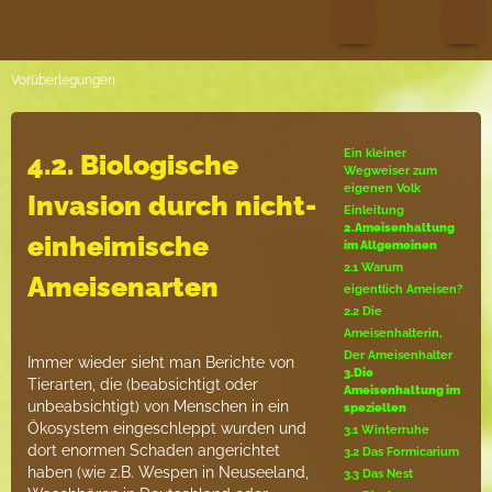
Vorüberlegungen
Ein kleiner
4.2. Biologische
Wegweiser zum
eigenen Volk
Invasion durch nicht-
Einleitung
2.Ameisenhaltung
einheimische
im Allgemeinen
2.1 Warum
Ameisenarten
eigentlich Ameisen?
2.2 Die
Ameisenhalterin,
Der Ameisenhalter
Immer wieder sieht man Berichte von
3.Die
Tierarten, die (beabsichtigt oder
Ameisenhaltung im
unbeabsichtigt) von Menschen in ein
speziellen
Ökosystem eingeschleppt wurden und
3.1 Winterruhe
dort enormen Schaden angerichtet
3.2 Das Formicarium
haben (wie z.B. Wespen in Neuseeland,
3.3 Das Nest