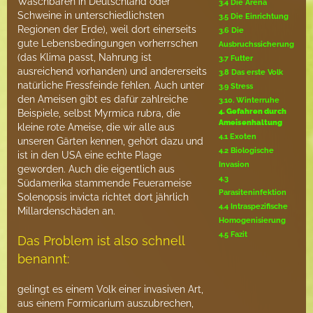
Waschbären in Deutschland oder
3.4 Die Arena
Schweine in unterschiedlichsten
3.5 Die Einrichtung
Regionen der Erde), weil dort einerseits
3.6 Die
gute Lebensbedingungen vorherrschen
Ausbruchssicherung
(das Klima passt, Nahrung ist
3.7 Futter
ausreichend vorhanden) und andererseits
3.8 Das erste Volk
natürliche Fressfeinde fehlen. Auch unter
3.9 Stress
den Ameisen gibt es dafür zahlreiche
3.10. Winterruhe
4. Gefahren durch
Beispiele, selbst Myrmica rubra, die
Ameisenhaltung
kleine rote Ameise, die wir alle aus
4.1 Exoten
unseren Gärten kennen, gehört dazu und
4.2 Biologische
ist in den USA eine echte Plage
Invasion
geworden. Auch die eigentlich aus
4.3
Südamerika stammende Feuerameise
Parasiteninfektion
Solenopsis invicta richtet dort jährlich
4.4 Intraspezifische
Millardenschäden an.
Homogenisierung
4.5 Fazit
Das Problem ist also schnell
benannt:
gelingt es einem Volk einer invasiven Art,
aus einem Formicarium auszubrechen,