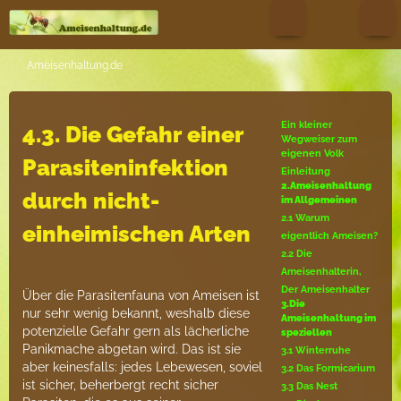
Ameisenhaltung.de
Ein kleiner
4.3. Die Gefahr einer
Wegweiser zum
eigenen Volk
Parasiteninfektion
Einleitung
2.Ameisenhaltung
durch nicht-
im Allgemeinen
2.1 Warum
einheimischen Arten
eigentlich Ameisen?
2.2 Die
Ameisenhalterin,
Der Ameisenhalter
Über die Parasitenfauna von Ameisen ist
3.Die
nur sehr wenig bekannt, weshalb diese
Ameisenhaltung im
potenzielle Gefahr gern als lächerliche
speziellen
Panikmache abgetan wird. Das ist sie
3.1 Winterruhe
aber keinesfalls: jedes Lebewesen, soviel
3.2 Das Formicarium
ist sicher, beherbergt recht sicher
3.3 Das Nest