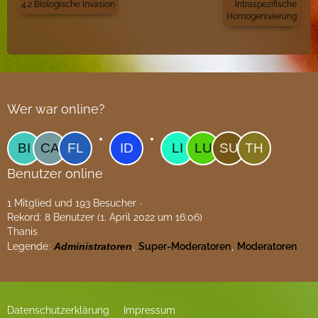
4.2 Biologische Invasion
Intraspezifische
Homogenisierung
Wer war online?
Benutzer online
1 Mitglied und 193 Besucher
Rekord: 8 Benutzer (
1. April 2022 um 16:06
)
Thanis
Legende
Administratoren
Super-Moderatoren
Moderatoren
Datenschutzerklärung
Impressum