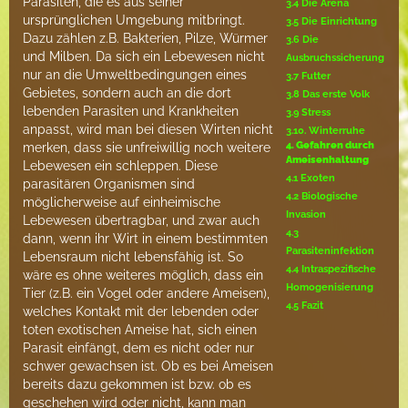
Parasiten, die es aus seiner
3.4 Die Arena
ursprünglichen Umgebung mitbringt.
3.5 Die Einrichtung
Dazu zählen z.B. Bakterien, Pilze, Würmer
3.6 Die
und Milben. Da sich ein Lebewesen nicht
Ausbruchssicherung
nur an die Umweltbedingungen eines
3.7 Futter
Gebietes, sondern auch an die dort
3.8 Das erste Volk
lebenden Parasiten und Krankheiten
3.9 Stress
anpasst, wird man bei diesen Wirten nicht
3.10. Winterruhe
4. Gefahren durch
merken, dass sie unfreiwillig noch weitere
Ameisenhaltung
Lebewesen ein schleppen. Diese
4.1 Exoten
parasitären Organismen sind
4.2 Biologische
möglicherweise auf einheimische
Invasion
Lebewesen übertragbar, und zwar auch
4.3
dann, wenn ihr Wirt in einem bestimmten
Parasiteninfektion
Lebensraum nicht lebensfähig ist. So
4.4 Intraspezifische
wäre es ohne weiteres möglich, dass ein
Homogenisierung
Tier (z.B. ein Vogel oder andere Ameisen),
4.5 Fazit
welches Kontakt mit der lebenden oder
toten exotischen Ameise hat, sich einen
Parasit einfängt, dem es nicht oder nur
schwer gewachsen ist. Ob es bei Ameisen
bereits dazu gekommen ist bzw. ob es
geschehen wird oder nicht, kann man