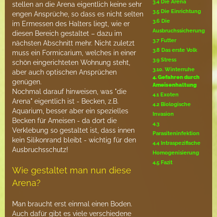
3.4 Die Arena
stellen an die Arena eigentlich keine sehr
3.5 Die Einrichtung
engen Ansprüche, so dass es nicht selten
3.6 Die
im Ermessen des Halters liegt, wie er
Ausbruchssicherung
diesen Bereich gestaltet – dazu im
3.7 Futter
nächsten Abschnitt mehr. Nicht zuletzt
3.8 Das erste Volk
muss ein Formicarium, welches in einer
3.9 Stress
schön eingerichteten Wohnung steht,
3.10. Winterruhe
aber auch optischen Ansprüchen
4. Gefahren durch
genügen.
Ameisenhaltung
Nochmal darauf hinweisen, was "die
4.1 Exoten
Arena" eigentlich ist - Becken, z.B.
4.2 Biologische
Aquarium, besser aber ein spezielles
Invasion
Becken für Ameisen - da dort die
4.3
Verklebung so gestaltet ist, dass innen
Parasiteninfektion
kein Silikonrand bleibt - wichtig für den
4.4 Intraspezifische
Ausbruchsschutz!
Homogenisierung
4.5 Fazit
Wie gestaltet man nun diese
Arena?
Man braucht erst einmal einen Boden.
Auch dafür gibt es viele verschiedene