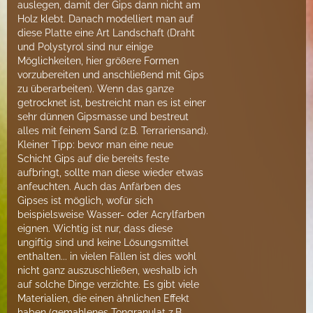
auslegen, damit der Gips dann nicht am
Holz klebt. Danach modelliert man auf
diese Platte eine Art Landschaft (Draht
und Polystyrol sind nur einige
Möglichkeiten, hier größere Formen
vorzubereiten und anschließend mit Gips
zu überarbeiten). Wenn das ganze
getrocknet ist, bestreicht man es ist einer
sehr dünnen Gipsmasse und bestreut
alles mit feinem Sand (z.B. Terrariensand).
Kleiner Tipp: bevor man eine neue
Schicht Gips auf die bereits feste
aufbringt, sollte man diese wieder etwas
anfeuchten. Auch das Anfärben des
Gipses ist möglich, wofür sich
beispielsweise Wasser- oder Acrylfarben
eignen. Wichtig ist nur, dass diese
ungiftig sind und keine Lösungsmittel
enthalten... in vielen Fällen ist dies wohl
nicht ganz auszuschließen, weshalb ich
auf solche Dinge verzichte. Es gibt viele
Materialien, die einen ähnlichen Effekt
haben (gemahlenes Tongranulat z.B.