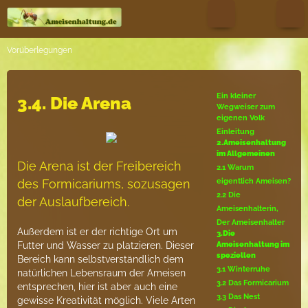
Vorüberlegungen
Ein kleiner
3.4. Die Arena
Wegweiser zum
eigenen Volk
Einleitung
2.Ameisenhaltung
im Allgemeinen
Die Arena ist der Freibereich
2.1 Warum
des Formicariums, sozusagen
eigentlich Ameisen?
2.2 Die
der Auslaufbereich.
Ameisenhalterin,
Der Ameisenhalter
Außerdem ist er der richtige Ort um
3.Die
Futter und Wasser zu platzieren. Dieser
Ameisenhaltung im
speziellen
Bereich kann selbstverständlich dem
3.1 Winterruhe
natürlichen Lebensraum der Ameisen
3.2 Das Formicarium
entsprechen, hier ist aber auch eine
3.3 Das Nest
gewisse Kreativität möglich. Viele Arten