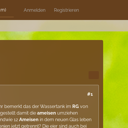
um)
Discord
Anmelden
Artikel
Registrieren
Blog
Shops
#1
Jahr bemerkt das der Wassertank im
RG
von
estellt damit die
ameisen
umziehen
gendwie 12
Ameisen
in dem neuen Glas leben
ien jetzt getrennt? Die eier sind auch bei