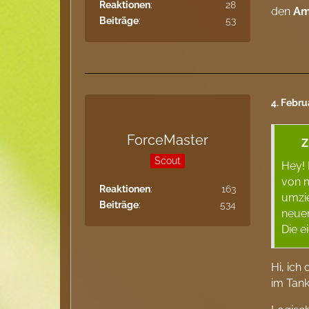
Reaktionen
28
den
Am
Beiträge
53
4. Febru
ForceMaster
Z
Scout
Hey! 
von 
Reaktionen
163
umzie
Beiträge
534
neuen
Die e
Hi, ich
im Tank