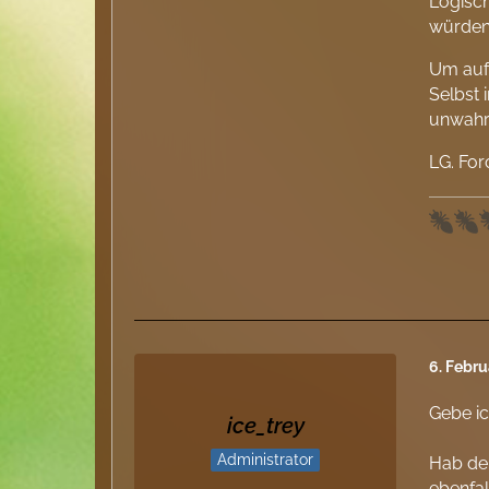
Logisch
würden
Um auf
Selbst 
unwahrs
LG. For
6. Febr
Gebe ic
ice_trey
Administrator
Hab den
ebenfal