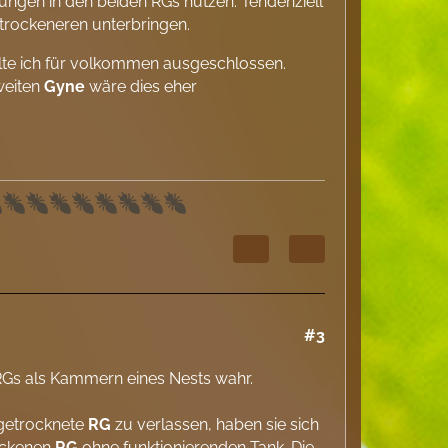
ungen in den beiden RGs nutzen. Tendenziell
trockeneren unterbringen.
lte ich für volkommen ausgeschlossen.
weiten
Gyne
wäre dies eher
#3
RGs als Kammern eines Nests wahr.
usgetrocknete
RG
zu verlassen, haben sie sich
rockenen
RG
ohne funktionierenden Tank. Die