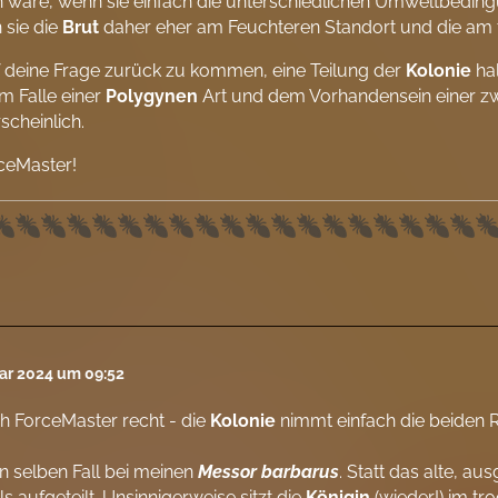
 wäre, wenn sie einfach die unterschiedlichen Umweltbeding
 sie die
Brut
daher eher am Feuchteren Standort und die am 
 deine Frage zurück zu kommen, eine Teilung der
Kolonie
ha
im Falle einer
Polygynen
Art und dem Vorhandensein einer z
cheinlich.
ceMaster!
uar 2024 um 09:52
h ForceMaster recht - die
Kolonie
nimmt einfach die beiden 
 selben Fall bei meinen
Messor barbarus
. Statt das alte, a
ls aufgeteilt. Unsinnigerweise sitzt die
Königin
(wieder!) im t