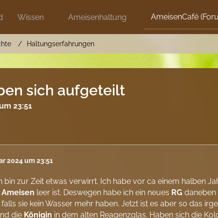
AmeisenCafé (For
d
Wissen
Ameisenhaltung
chte
Haltungserfahrungen
en sich aufgeteilt
 um 23:51
ar 2024 um 23:51
h bin zur Zeit etwas verwirrt. Ich habe vor ca einem halben 
n
Ameisen
leer ist. Deswegen habe ich ein neues
RG
daneben g
falls sie kein Wasser mehr haben. Jetzt ist es aber so das ir
und die
Königin
in dem alten Reagenzglas. Haben sich die Kolon