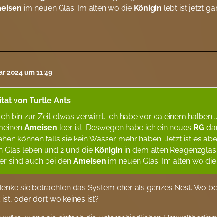
eisen
im neuen Glas. Im alten wo die
Königin
lebt ist jetzt g
ar 2024 um 11:49
itat von Turtle Ants
Ich bin zur Zeit etwas verwirrt. Ich habe vor ca einem halbe
meinen
Ameisen
leer ist. Deswegen habe ich ein neues
RG
dan
hen können falls sie kein Wasser mehr haben. Jetzt ist es ab
 Glas leben und 2 und die
Königin
in dem alten Reagenzglas. 
ier sind auch bei den
Ameisen
im neuen Glas. Im alten wo di
 denke sie betrachten das System eher als ganzes Nest. Wo be
 ist, oder dort wo keines ist?