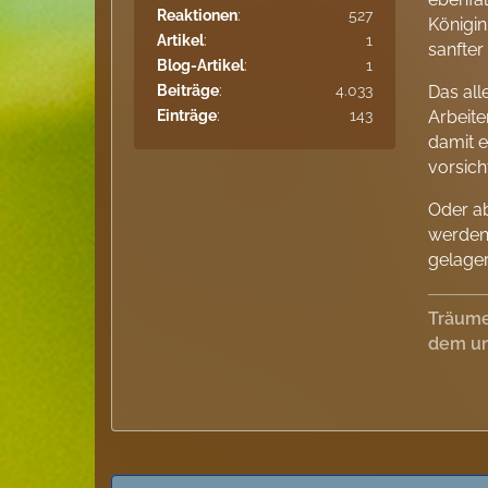
Reaktionen
527
Königin
Artikel
1
sanfter
Blog-Artikel
1
Beiträge
4.033
Das all
Einträge
143
Arbeite
damit e
vorsich
Oder ab
werden
gelager
Träume
dem un