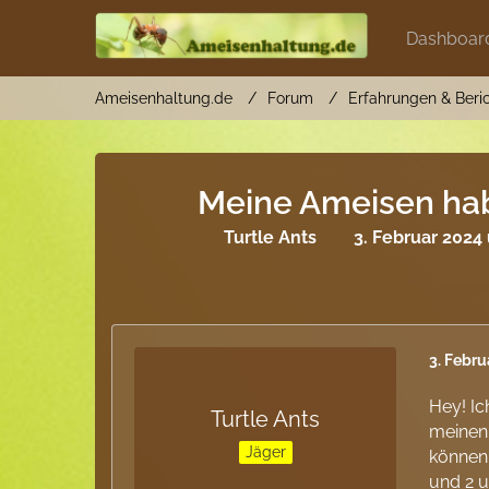
Dashboar
Ameisenhaltung.de
Forum
Erfahrungen & Beri
Meine Ameisen hab
Turtle Ants
3. Februar 2024
3. Febru
Hey! Ic
Turtle Ants
meine
Jäger
können 
und 2 