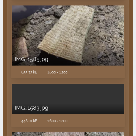
IMG_1585.jpg
855,73 kB
1.600 × 1.200
IMG_1583.jpg
448,01 kB
1.600 × 1.200