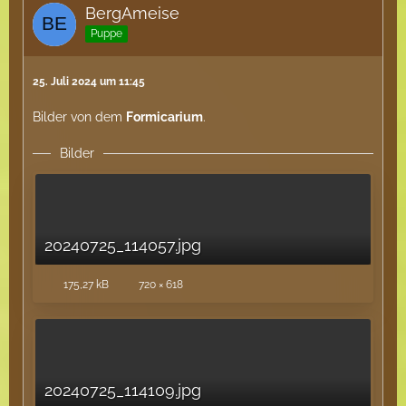
BergAmeise
Puppe
25. Juli 2024 um 11:45
Bilder von dem
Formicarium
.
Bilder
20240725_114057.jpg
175,27 kB
720 × 618
20240725_114109.jpg