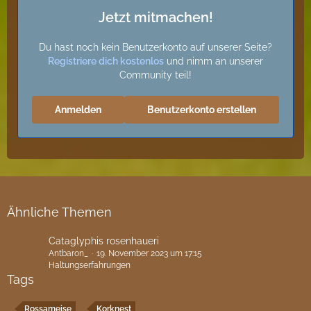
Jetzt mitmachen!
Du hast noch kein Benutzerkonto auf unserer Seite?
Registriere dich kostenlos
und nimm an unserer
Community teil!
Anmelden
Benutzerkonto erstellen
Ähnliche Themen
Cataglyphis rosenhaueri
Antbaron_
19. November 2023 um 17:15
Haltungserfahrungen
Tags
Rossameise
Korknest