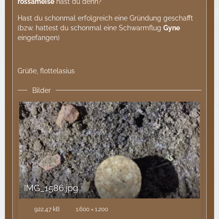
rossameise
hast du denn?
Hast du schonmal erfolgreich eine Gründung geschafft
(bzw. hattest du schonmal eine Schwarmflug
Gyne
eingefangen)
Grüße, flottelasius
Bilder
IMG_1586.jpg
922,47 kB
1.600 × 1.200