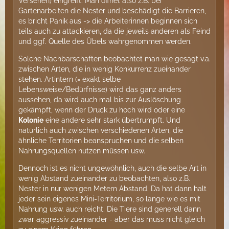
Versehen) eingreift: Man öffnet also z.B. bei
Gartenarbeiten die Nester und beschädigt die Barrieren,
es bricht Panik aus -> die Arbeiterinnen beginnen sich
teils auch zu attackieren, da die jeweils anderen als Feind
und ggf. Quelle des Übels wahrgenommen werden.
Solche Nachbarschaften beobachtet man wie gesagt v.a.
zwischen Arten, die in wenig Konkurrenz zueinander
stehen. Artintern (= exakt selbe
Lebensweise/Bedürfnisse) wird das ganz anders
aussehen, da wird auch mal bis zur Auslöschung
gekämpft, wenn der Druck zu hoch wird oder eine
Kolonie
eine andere sehr stark übertrumpft. Und
natürlich auch zwischen verschiedenen Arten, die
ähnliche Territorien beanspruchen und die selben
Nahrungsquellen nutzen müssen usw.
Dennoch ist es nicht ungewöhnlich, auch die selbe Art in
wenig Abstand zueinander zu beobachten, also z.B.
Nester in nur wenigen Metern Abstand. Da hat dann halt
jeder sein eigenes Mini-Territorium, so lange wie es mit
Nahrung usw. auch reicht. Die Tiere sind generell dann
zwar aggressiv zueinander - aber das muss nicht gleich