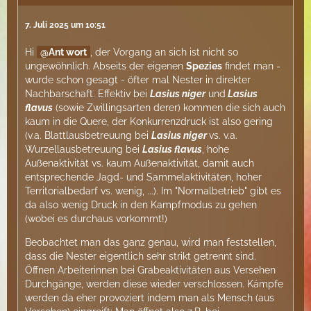
7. Juli 2025 um 10:51
Hi
Ant wort
, der Vorgang an sich ist nicht so
ungewöhnlich. Abseits der eigenen
Spezies
findet man -
wurde schon gesagt - öfter mal Nester in direkter
Nachbarschaft. Effektiv bei
Lasius niger
und
Lasius
flavus
(sowie Zwillingsarten derer) kommen die sich auch
kaum in die Quere, der Konkurrenzdruck ist also gering
(v.a. Blattlausbetreuung bei
Lasius niger
vs. v.a.
Wurzellausbetreuung bei
Lasius flavus
, hohe
Außenaktivität vs. kaum Außenaktivität, damit auch
entsprechende Jagd- und Sammelaktivitäten, hoher
Territorialbedarf vs. wenig, ...). Im "Normalbetrieb" gibt es
da also wenig Druck in den Kampfmodus zu gehen
(wobei es durchaus vorkommt!)
Beobachtet man das ganz genau, wird man feststellen,
dass die Nester eigentlich sehr strikt getrennt sind.
Öffnen Arbeiterinnen bei Grabeaktivitäten aus Versehen
Durchgänge, werden diese wieder verschlossen. Kämpfe
werden da eher provoziert indem man als Mensch (aus