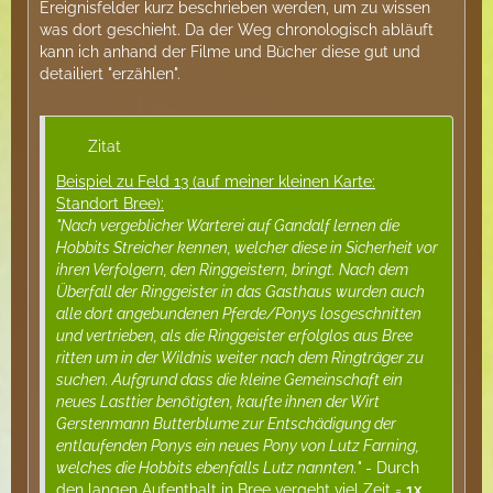
Ereignisfelder kurz beschrieben werden, um zu wissen
was dort geschieht. Da der Weg chronologisch abläuft
kann ich anhand der Filme und Bücher diese gut und
detailiert "erzählen".
Zitat
Beispiel zu Feld 13 (auf meiner kleinen Karte:
Standort Bree):
"Nach vergeblicher Warterei auf Gandalf lernen die
Hobbits Streicher kennen, welcher diese in Sicherheit vor
ihren Verfolgern, den Ringgeistern, bringt. Nach dem
Überfall der Ringgeister in das Gasthaus wurden auch
alle dort angebundenen Pferde/Ponys losgeschnitten
und vertrieben, als die Ringgeister erfolglos aus Bree
ritten um in der Wildnis weiter nach dem Ringträger zu
suchen. Aufgrund dass die kleine Gemeinschaft ein
neues Lasttier benötigten, kaufte ihnen der Wirt
Gerstenmann Butterblume zur Entschädigung der
entlaufenden Ponys ein neues Pony von Lutz Farning,
welches die Hobbits ebenfalls Lutz nannten."
- Durch
den langen Aufenthalt in Bree vergeht viel Zeit =
1x