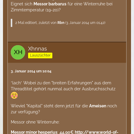
Eignet sich
Messor barbarus
für eine Winterruhe bei
Zimmtemperatur (19-20)?
2 Mal editiert, zuletzt von
Rbn
(
3. Januar 2014 um 01:42
)
Xhnnas
Lauszüchter
3. Januar 2014 um 10:04
*lach* Wobei zu den "breiten Erfahrungen" aus dem
Threadtitel gehört nunmal auch der Ausbruchsschutz
Wieviel "Kapital" steht denn jetzt für die
Ameisen
noch
zur verfügung?
Messor ohne Winterruhe:
Messor minor hesperius
:
44,90€
http://www.world-of-