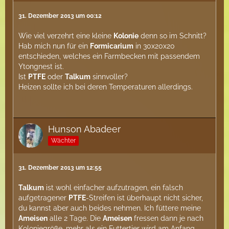
31. Dezember 2013 um 00:12
Wie viel verzehrt eine kleine
Kolonie
denn so im Schnitt?
Hab mich nun für ein
Formicarium
in 30x20x20
entschieden, welches ein Farmbecken mit passendem
Ytongnest ist.
Ist
PTFE
oder
Talkum
sinnvoller?
Heizen sollte ich bei deren Temperaturen allerdings.
Hunson Abadeer
Wächter
31. Dezember 2013 um 12:55
Talkum
ist wohl einfacher aufzutragen, ein falsch
aufgetragener
PTFE
-Streifen ist überhaupt nicht sicher,
du kannst aber auch beides nehmen. Ich füttere meine
Ameisen
alle 2 Tage. Die
Ameisen
fressen dann je nach
Koloniegröße, mehr als ein Futtertier wird am Anfang