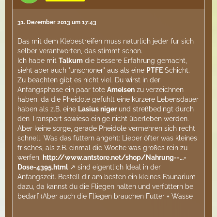
31. Dezember 2013 um 17:43
Das mit dem Klebestreifen muss natürlich jeder für sich
selber verantworten, das stimmt schon.
Ich habe mit
Talkum
die bessere Erfahrung gemacht,
sieht aber auch "unschöner" aus als eine
PTFE
Schicht.
Zu beachten gibt es nicht viel. Du wirst in der
Anfangsphase ein paar tote
Ameisen
zu verzeichnen
haben, da die Pheidole gefühlt eine kürzere Lebensdauer
haben als z.B. eine
Lasius niger
und streßbedingt durch
den Transport sowieso einige nicht überleben werden.
Aber keine sorge, gerade Pheidole vermehren sich recht
schnell. Was das füttern angeht: Lieber öfter was kleines
frisches, als z.B. einmal die Woche was großes rein zu
werfen.
http://www.antstore.net/shop/Nahrung--…-
Dose-4395.html
sind eigentlich Ideal in der
Anfangszeit. Bestell dir am besten ein kleines Faunarium
dazu, da kannst du die Fliegen halten und verfüttern bei
bedarf (Aber auch die Fliegen brauchen Futter + Wasse