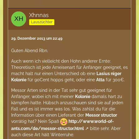
Xhnnas
Lauszüchter
29. Dezember 2013 um 22:49
Guten Abend Rbn.
Auch wenn ich vielleicht den Hohn anderer Ernte:
Theoretisch ist jede Ameisenart für Anfänger geeignet, es
macht halt nur einen Unterschied ob eine
Lasius niger
Kolonie
für 90Cent hopps geht, oder eine
Atta
für 300€.
Messor Arten sind in der Tat sehr gut geeignet für
Anfänger, wobei ich mit meiner
Kolonie
damals hart zu
kämpfen hatte. Hübsch anzuschauen sind sie auf jeden
Fall und es ist immer was los. Was zahlst du für die
Information über einen Lieferant der
Messor structor
vorrätig hat? Nein Spaß
http://www.world-of-
ants.com/de/messor-structor.html
bitte sehr. Aber
auch diese Art hält Winterruhe.