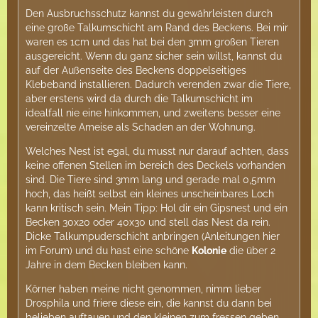
Den Ausbruchsschutz kannst du gewährleisten durch
eine große Talkumschicht am Rand des Beckens. Bei mir
waren es 1cm und das hat bei den 3mm großen Tieren
ausgereicht. Wenn du ganz sicher sein willst, kannst du
auf der Außenseite des Beckens doppelseitiges
Klebeband installieren. Dadurch verenden zwar die Tiere,
aber erstens wird da durch die Talkumschicht im
idealfall nie eine hinkommen, und zweitens besser eine
vereinzelte Ameise als Schaden an der Wohnung.
Welches Nest ist egal, du musst nur darauf achten, dass
keine offenen Stellen im bereich des Deckels vorhanden
sind. Die Tiere sind 3mm lang und gerade mal 0,5mm
hoch, das heißt selbst ein kleines unscheinbares Loch
kann kritisch sein. Mein Tipp: Hol dir ein Gipsnest und ein
Becken 30x20 oder 40x30 und stell das Nest da rein.
Dicke Talkumpuderschicht anbringen (Anleitungen hier
im Forum) und du hast eine schöne
Kolonie
die über 2
Jahre in dem Becken bleiben kann.
Körner haben meine nicht genommen, nimm lieber
Drosphila und friere diese ein, die kannst du dann bei
belieben auftauen und den kleinen zum fressen geben.