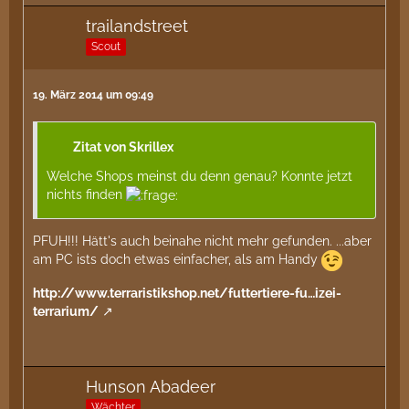
trailandstreet
Scout
19. März 2014 um 09:49
Zitat von Skrillex
Welche Shops meinst du denn genau? Konnte jetzt
nichts finden
PFUH!!! Hätt's auch beinahe nicht mehr gefunden. ...aber
am PC ists doch etwas einfacher, als am Handy
http://www.terraristikshop.net/futtertiere-fu…izei-
terrarium/
Hunson Abadeer
Wächter