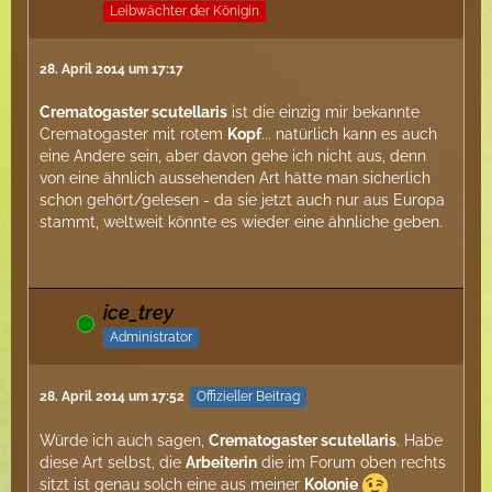
Leibwächter der Königin
28. April 2014 um 17:17
Crematogaster scutellaris
ist die einzig mir bekannte
Crematogaster mit rotem
Kopf
... natürlich kann es auch
eine Andere sein, aber davon gehe ich nicht aus, denn
von eine ähnlich aussehenden Art hätte man sicherlich
schon gehört/gelesen - da sie jetzt auch nur aus Europa
stammt, weltweit könnte es wieder eine ähnliche geben.
ice_trey
Online
Administrator
28. April 2014 um 17:52
Offizieller Beitrag
Würde ich auch sagen,
Crematogaster scutellaris
. Habe
diese Art selbst, die
Arbeiterin
die im Forum oben rechts
sitzt ist genau solch eine aus meiner
Kolonie