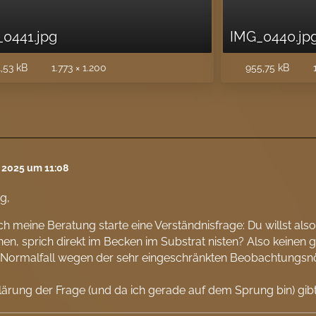
0441.jpg
IMG_0440.jp
,53 kB
1.773 × 1.200
955,75 kB
1
l 2025 um 11:08
g,
ch meine Beratung starte eine Verständnisfrage: Du willst als
n, sprich direkt im Becken im Substrat nisten? Also keinen g
 Normalfall wegen der sehr eingeschränkten Beobachtungsnög
ärung der Frage (und da ich gerade auf dem Sprung bin) gibt