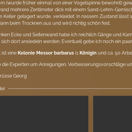
um (wurde früher einmal von einer Vogelspinne bewohnt) gewä
wand mehrere Zentimeter dick mit einem Sand-Lehm-Gemisc
m Keller gelagert wurde, verkleidet. In nassem Zustand lässt 
dann beim Trocknen aus und wird richtig schön fest.
linken Ecke und Seitenwand habe ich reichlich Gänge und Ka
sich dort ansiedeln werden. Eventuell gebe ich noch ein paar
 ist eine
Kolonie
Messor barbarus
(1
Königin
und ca. 50 Arbei
te die Experten um Anregungen, Verbesserungsvorschläge und
Grüsse Georg
der