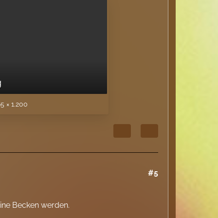
g
5 × 1.200
#5
eine Becken werden.