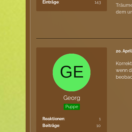
Einträge
143
Träume
dem un
20. Apri
Korrekt
wenn da
beobach
Georg
Puppe
Reaktionen
1
Beiträge
10