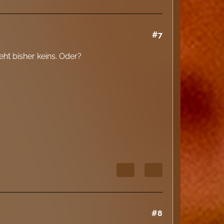
#7
ht bisher keins. Oder?
#8