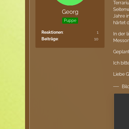
Terrari
Seiten
Georg
Jahre i
Puppe
härtet 
Reaktionen
1
In der 
Beiträge
10
Messor 
Geplant
Ich bit
Liebe 
Bil