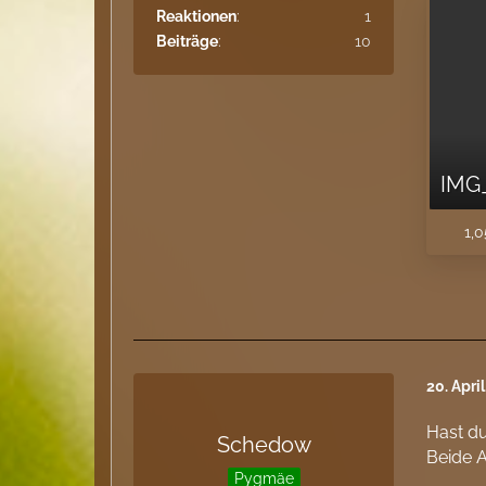
Reaktionen
1
Beiträge
10
IMG_
1,0
20. Apri
Hast du
Schedow
Beide A
Pygmäe