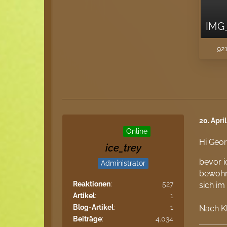
IMG_
921
20. Apri
Online
Hi Geor
ice_trey
bevor i
Administrator
bewohne
Reaktionen
527
sich im
Artikel
1
Blog-Artikel
1
Nach Kl
Beiträge
4.034