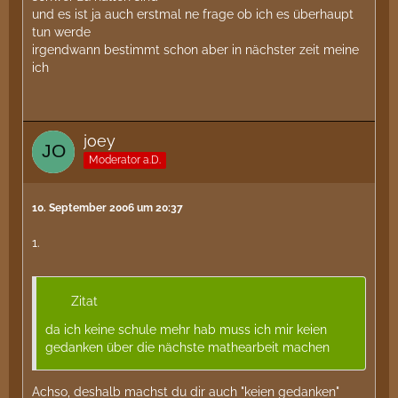
und es ist ja auch erstmal ne frage ob ich es überhaupt
tun werde
irgendwann bestimmt schon aber in nächster zeit meine
ich
joey
Moderator a.D.
10. September 2006 um 20:37
1.
Zitat
da ich keine schule mehr hab muss ich mir keien
gedanken über die nächste mathearbeit machen
Achso, deshalb machst du dir auch "keien gedanken"