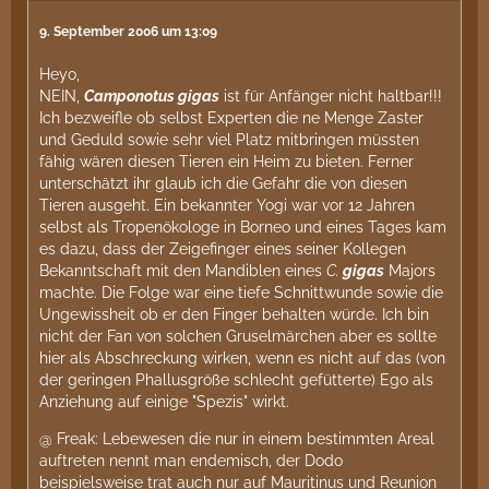
9. September 2006 um 13:09
Heyo,
NEIN,
Camponotus
gigas
ist für Anfänger nicht haltbar!!!
Ich bezweifle ob selbst Experten die ne Menge Zaster
und Geduld sowie sehr viel Platz mitbringen müssten
fähig wären diesen Tieren ein Heim zu bieten. Ferner
unterschätzt ihr glaub ich die Gefahr die von diesen
Tieren ausgeht. Ein bekannter Yogi war vor 12 Jahren
selbst als Tropenökologe in Borneo und eines Tages kam
es dazu, dass der Zeigefinger eines seiner Kollegen
Bekanntschaft mit den Mandiblen eines
C.
gigas
Majors
machte. Die Folge war eine tiefe Schnittwunde sowie die
Ungewissheit ob er den Finger behalten würde. Ich bin
nicht der Fan von solchen Gruselmärchen aber es sollte
hier als Abschreckung wirken, wenn es nicht auf das (von
der geringen Phallusgröße schlecht gefütterte) Ego als
Anziehung auf einige "Spezis" wirkt.
@ Freak: Lebewesen die nur in einem bestimmten Areal
auftreten nennt man endemisch, der Dodo
beispielsweise trat auch nur auf Mauritinus und Reunion