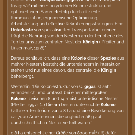
foragerâ? mit einer polydomen Koloniestruktur und
optimiert ihren Sammelerfolg durch effiziente
Kommunikation, ergonomische Optimierung,
Arbeitsteilung und effektive Rekrutierungsstrategien. Eine
Unterkaste
von spezialisierten Transportarbeiterinnen
trägt die Nahrung von den Nestern an der Peripherie des
Territoriums zum zentralen Nest der
Königin
( Pfeiffer and
Linsenmair, 1998)."
Daraus schließe ich, dass eine
Kolonie
dieser
Spezies
aus
mehrer Nestern besteht die untereiandern in Interaktion
stehen und nur eines davon, das zentrale, die
Königin
beherbergt.
Weiterhin: "Die Koloniestruktur von C.
gigas
ist sehr
veränderlich umd umfasst bei einer mittlegroßen
Kolonie
- zwischen 8 und 14 meist unterirdische Nester
(Pfeiffer, 1997). (...) Die am besten untersuchte
Kolonie
hatte ein Territorium von 0,8 ha und eine Bevölkerung von
ca. 7000 Arbeiterinnen, die ungleichmäßig auf
durchschnittlich 11 Nester verteilt waren."
0,8 ha entspricht einer Größe von 8000 mÂ² (!!!) dafür