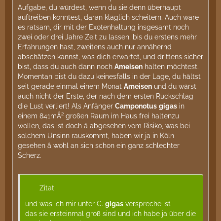
Aufgabe, du würdest, wenn du sie denn überhaupt
auftreiben könntest, daran kläglich scheitern. Auch wäre
es ratsam, dir mit der Exotenhaltung insgesamt noch
zwei oder drei Jahre Zeit zu lassen, bis du erstens mehr
Erfahrungen hast, zweitens auch nur annähernd
abschätzen kannst, was dich erwartet, und drittens sicher
bist, dass du auch dann noch
Ameisen
halten möchtest.
Momentan bist du dazu keinesfalls in der Lage, du hältst
seit gerade einmal einem Monat
Ameisen
und du wärst
auch nicht der Erste, der nach dem ersten Rückschlag
die Lust verliert! Als Anfänger
Camponotus
gigas
in
einem 841mÂ² großen Raum im Haus frei haltenzu
wollen, das ist doch â abgesehen vom Risiko, was bei
solchem Unsinn rauskommt, haben wir ja in Köln
gesehen â wohl an sich schon ein ganz schlechter
Scherz.
Zitat
und was ich mir unter C.
gigas
verspreche ist
das sie ersteinmal groß sind und ich habe ja über die