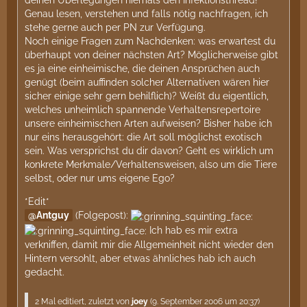
deinen Überlegungen niemals den Infektionsthread!
Genau lesen, verstehen und falls nötig nachfragen, ich
stehe gerne auch per PN zur Verfügung.
Noch einige Fragen zum Nachdenken: was erwartest du
überhaupt von deiner nächsten Art? Möglicherweise gibt
es ja eine einheimische, die deinen Ansprüchen auch
genügt (beim auffinden solcher Alternativen wären hier
sicher einige sehr gern behilflich)? Weißt du eigentlich,
welches unheimlich spannende Verhaltensrepertoire
unsere einheimischen Arten aufweisen? Bisher habe ich
nur eins herausgehört: die Art soll möglichst exotisch
sein. Was versprichst du dir davon? Geht es wirklich um
konkrete Merkmale/Verhaltensweisen, also um die Tiere
selbst, oder nur ums eigene Ego?
*Edit*
Antguy
(Folgepost):
Ich hab es mir extra
verkniffen, damit mir die Allgemeinheit nicht wieder den
Hintern versohlt, aber etwas ähnliches hab ich auch
gedacht.
2 Mal editiert, zuletzt von
joey
(
9. September 2006 um 20:37
)