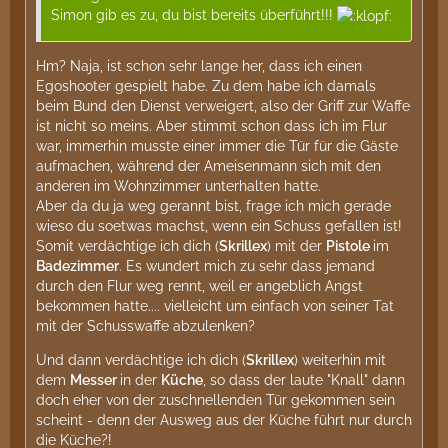
Simon gib es zu, du bist bereits überführt!!!
Hm? Naja, ist schon sehr lange her, dass ich einen
Egoshooter gespielt habe. Zu dem habe ich damals
beim Bund den Dienst verweigert, also der Griff zur Waffe
ist nicht so meins. Aber stimmt schon dass ich im Flur
war, immerhin musste einer immer die Tür für die Gäste
aufmachen, während der Ameisenmann sich mit den
anderen im Wohnzimmer unterhalten hatte.
Aber da du ja weg gerannt bist, frage ich mich gerade
wieso du soetwas machst, wenn ein Schuss gefallen ist!
Somit verdächtige ich dich (
Skrillex
) mit der
Pistole
im
Badezimmer
. Es wundert mich zu sehr dass jemand
durch den Flur weg rennt, weil er angeblich Angst
bekommen hatte.... vielleicht um einfach von seiner Tat
mit der Schusswaffe abzulenken?
Und dann verdächtige ich dich (
Skrillex
) weiterhin mit
dem
Messer
in der
Küche
, so dass der laute "Knall" dann
doch eher von der zuschnellenden Tür gekommen sein
scheint - denn der Ausweg aus der Küche führt nur durch
die Küche?!