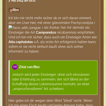
7. Mai 2014 um 18:11
Rbn
:
Ich bin mir nicht mehr sicher ob er sich daran erinnert,
aber ein User hier, mit einer glänzenden Pachycondyla (
) als Avatar, hat mir damals als
Einsteiger die Art
Camponotus
nicobarensis empfohlen.
Und ich bin mir sicher, dass auch ein Einsteiger Arten wie
Atta cephalotes
o.Ä. als erste Art erfolgreich halten kann,
sofern er sie nicht einfach kauft ohne sich vorher
informiert zu haben.
Zitat von Rbn
Jedoch wird jeder Einsteiger, ohne sich einzulesen
oder Erfahrung zu sammeln, der sich Blind an der
Schaffung dieses Lebensraumes bemüht, an einer
,,anspruchsvolleren" Art scheitern.
Hier gebe ich dir wegen dem Wort "blind" recht. Wenn
ich mir einen Fisch kaufe und keine Ahnung habe, dass