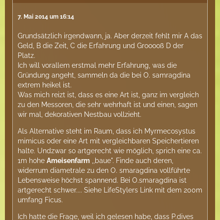
7. Mai 2014 um 16:14
Grundsätzlich irgendwann, ja. Aber derzeit fehlt mir A das
Geld, B die Zeit, C die Erfahrung und Grooooß D der
Platz.
Ich will vorallem erstmal mehr Erfahrung, was die
Gründung angeht, sammeln da die bei O. samragdina
extrem heikel ist.
Was mich reizt ist, dass es eine Art ist, ganz im vergleich
zu den Messoren, die sehr wehrhaft ist und einen, sagen
wir mal, dekorativen Nestbau vollzieht.
Als Alternative steht im Raum, dass ich Myrmecosystus
mimicus oder eine Art mit vergleichbaren Speichertieren
halte. Undzwar so artgerecht wie möglich, sprich eine ca.
1m hohe
Ameisenfarm
,,baue". Finde auch deren,
widerrum diametrale zu den O. smaragdina vollführte
Lebensweise höchst spannend. Bei O.smaragdina ist
artgerecht schwer.... Siehe LifeStylers Link mit dem 200m
umfang Ficus.
Ich hatte die Frage, weil ich gelesen habe, dass P.dives