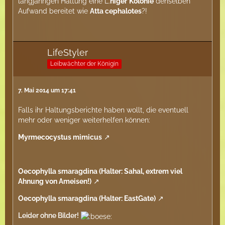
langjährigen Haltung eine L.
niger
Kolonie
denselben
Aufwand bereitet wie
Atta cephalotes
?!
LifeStyler
Leibwächter der Königin
7. Mai 2014 um 17:41
Falls ihr Haltungsberichte haben wollt, die eventuell
mehr oder weniger weiterhelfen können:
Myrmecocystus mimicus
Oecophylla smaragdina (Halter: Sahal, extrem viel
Ahnung von Ameisen!)
Oecophylla smaragdina (Halter: EastGate)
Leider ohne Bilder!