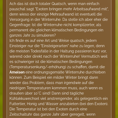
Ach das ist doch totaler Quatsch, wenn man einfach
pauschal sagt "Exoten bringen mehr Arbeitsaufwand mit",
denn wieso der einzige Mehraufwand ist eventuell die
Versorgung in der Winterruhe. Da stelle ich aber eher die
Gegenfrage: Ist die Winterruhe nicht komplizerter, als
permanent die gleichen klimatischen Bedingungen ein
ganzes Jahr zu simulieren?
Ich finde es auf eine Art und Weise quatsch, jedem
Einsteiger nur die "Einsteigerarten" nahe zu legen, denn
die meisten Todesfälle in der Haltung passieren kurz vor,
wärend oder direkt nach der Winterruhe! Vermutlich weil
es schwieriger ist die klimatischen Bedingungen
(Temperatursenkung/-erhöhung) zu schaffen, damit die
Ameisen
eine ordnungsgemäße Winterruhe durchleben
können. Zum Beispiel ein milder Winter bringt dann
wieder das Problem, dass man irgendwie auf die
niedrigen Temperaturen kommen muss, auch wenn es
draußen über 10°C sind! Dann sind tägliche
Kühlakkuwechsel viel anstrengender, als gelegentlich ein
Futtertier, Honig und Wasser anzubieten (bei den Exoten).
Die Temperatur ist bei den Exoten durch eine
Zeitschaltuhr das ganze Jahr über geregelt, wenn