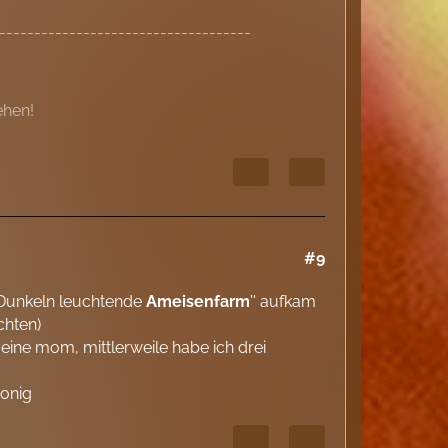
------------------------------------
ehen!
#9
Im Dunkeln leuchtende
Ameisenfarm
'' aufkam
chten)
eine mom, mittlerweile habe ich drei
Honig