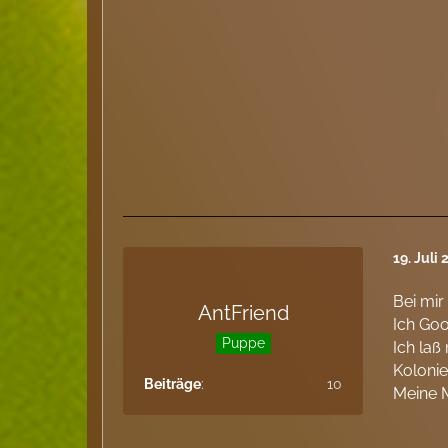
19. Juli
Bei mir
AntFriend
Ich Goo
Puppe
Ich laß
Kolonie
Beiträge
10
Meine M