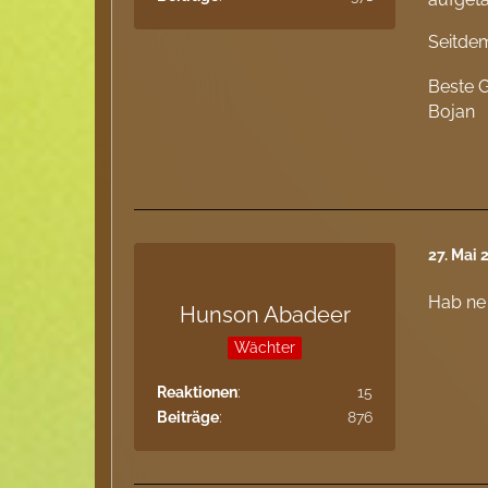
Seitdem
Beste 
Bojan
27. Mai 
Hab ne 
Hunson Abadeer
Wächter
Reaktionen
15
Beiträge
876