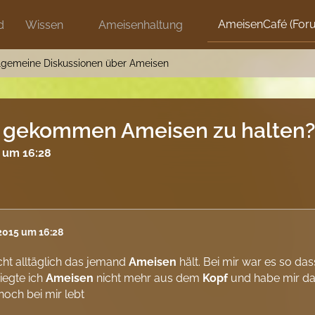
AmeisenCafé (For
d
Wissen
Ameisenhaltung
lgemeine Diskussionen über Ameisen
uf gekommen Ameisen zu halten
5 um 16:28
 2015 um 16:28
nicht alltäglich das jemand
Ameisen
hält. Bei mir war es so das
iegte ich
Ameisen
nicht mehr aus dem
Kopf
und habe mir da
och bei mir lebt