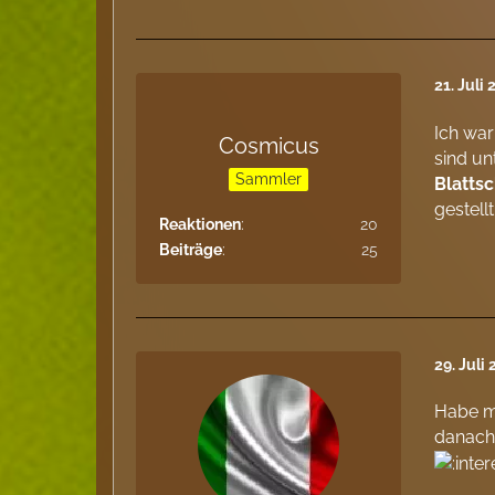
21. Juli
Ich wa
Cosmicus
sind u
Sammler
Blatts
gestell
Reaktionen
20
Beiträge
25
29. Juli
Habe m
danach 