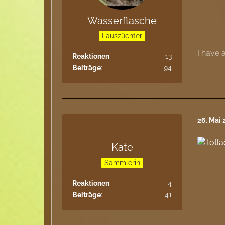
Wasserflasche
Lauszüchter
I have
Reaktionen
13
Beiträge
94
26. Mai 
Kate
Sammlerin
Reaktionen
4
Beiträge
41