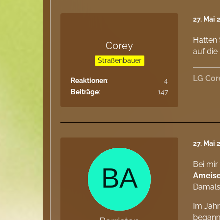
27. Mai 
Hatten
Corey
auf di
Straßenbauer
LG Cor
Reaktionen
4
Beiträge
147
27. Mai 
Bei mir
Ameis
Damals 
Im Jah
begann 