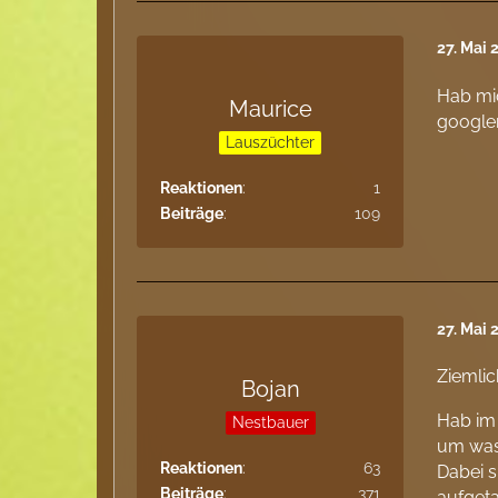
27. Mai 
Hab mic
Maurice
google
Lauszüchter
Reaktionen
1
Beiträge
109
27. Mai 
Ziemlic
Bojan
Hab im 
Nestbauer
um was 
Reaktionen
63
Dabei s
Beiträge
371
aufgeta