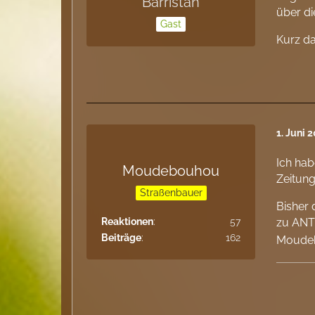
Barristan
über di
Gast
Kurz da
1. Juni 
Ich hab
Moudebouhou
Zeitun
Straßenbauer
Bisher 
Reaktionen
57
zu ANTS
Beiträge
162
Moude