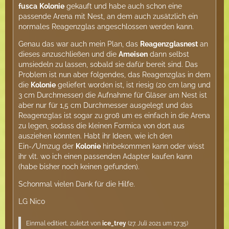
fusca
Kolonie
gekauft und habe auch schon eine
passende Arena mit Nest, an dem auch zusätzlich ein
normales Reagenzglas angeschlossen werden kann.
Genau das war auch mein Plan, das
Reagenzglasnest
an
dieses anzuschließen und die
Ameisen
dann selbst
umsiedeln zu lassen, sobald sie dafür bereit sind. Das
Problem ist nun aber folgendes, das Reagenzglas in dem
die
Kolonie
geliefert worden ist, ist riesig (20 cm lang und
3 cm Durchmesser) die Aufnahme für Gläser am Nest ist
aber nur für 1,5 cm Durchmesser ausgelegt und das
Reagenzglas ist sogar zu groß um es einfach in die Arena
zu legen, sodass die kleinen Formica von dort aus
ausziehen könnten. Habt ihr Ideen, wie ich den
Ein-/Umzug der
Kolonie
hinbekommen kann oder wisst
ihr vlt. wo ich einen passenden Adapter kaufen kann
(habe bisher noch keinen gefunden).
Schonmal vielen Dank für die Hilfe.
LG Nico
Einmal editiert, zuletzt von
ice_trey
(
27. Juli 2021 um 17:35
)