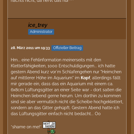
nachts nicht, da nervt das nur^^
ice_trey
Administrator
28. März 2011 um 19:33
Offizieller Beitrag
Hm... eine Fehlinformation meinerseits mit den
Kletterfähigkeiten, 1000 Entschuldigungen... ich hatte
gestern Abend kurz vor´m Schlafengehen nur "Heimchen
auf mittlerer Höhe im Aquarium" im
Kopf
, allerdings fällt
mir gerade ein, dass das ein Aquarium mit einem ca.
6x8cm Lüftungsgitter an einer Seite war - dort saßen die
Heimchen liebend gerne herum. Um dorthin zu kommen
sind sie aber vermutlich nicht die Scheibe hochgeklettert,
sondern an das Gitter gehüpft. Gestern Abend hatte ich
das Lüftungsgitter einfach nicht bedacht... Oo
*shame on me!*