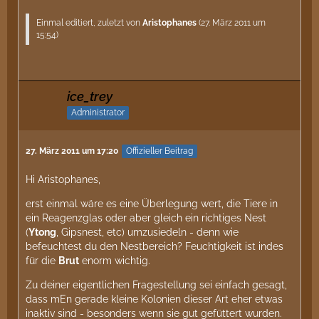
Einmal editiert, zuletzt von
Aristophanes
(
27. März 2011 um
15:54
)
ice_trey
Administrator
27. März 2011 um 17:20
Offizieller Beitrag
Hi Aristophanes,
erst einmal wäre es eine Überlegung wert, die Tiere in
ein Reagenzglas oder aber gleich ein richtiges Nest
(
Ytong
, Gipsnest, etc) umzusiedeln - denn wie
befeuchtest du den Nestbereich? Feuchtigkeit ist indes
für die
Brut
enorm wichtig.
Zu deiner eigentlichen Fragestellung sei einfach gesagt,
dass mEn gerade kleine Kolonien dieser Art eher etwas
inaktiv sind - besonders wenn sie gut gefüttert wurden.