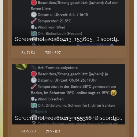
Screenshot_20260413_153605_Discord.jpg
54,71 kB
720 × 507
Screenshot_20260413_155316_Discord.jpg
62,98 kB
720 × 511