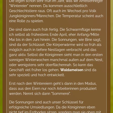
Die legen schon sehr früh im Jahr, was wir Ameisenheger
"Wintereier" nennen. Da kommen ausschließlich
Geschlechtstiere raus. Oft auch im Wechsel pro Volk
Jungköniginnen/Männchen. Die Temperatur scheint auch
eine Rolle zu spielen.
Die sind dann auch früh fertig. Die Schwarmflüge kenne
ich selbst ab frühestens Ende April, eher Anfang/Mitte
Mai bis in den Juni hinein. Die Sonnungen, wie Bine sagt,
sind da der Schlüssel. Die Körperwärme wird so früh als
möglich auch in tiefere Nestlagen verbracht und das
ganz aktiv. Selbst die Königinnen sieht man in den ersten
sonnigen Winterwochen manchmal außen auf dem Nest,
oder wenigstens sehr oberflächennah. So kann das
Geschäft viel früher los gehen.
Waldameisen
sind da
sehr speziell und hoch entwickelt.
Erst nach den Wintereiern geht´s dann in den Modus,
dass aus den Eiern nur noch Arbeiterinnen produziert
werden. Nennt sich dann "Sommerei".
Die Sonnungen sind auch unser Schlüssel für
erfolgreiche Umsiedlungen. Da die Königinnen eben
nicht tief im Erdboden sitzen, sondern man sie oben mit