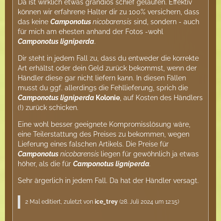
Da ist wirklich etwas grandios schief gelaufen. Effektiv
können wir erfahrene Halter dir zu 100% versichern, dass
das keine
Camponotus
nicobarensis
sind, sondern - auch
für mich am ehesten anhand der Fotos -wohl
Camponotus ligniperda
.
Dir steht in jedem Fall zu, dass du entweder die korrekte
Art erhältst oder dein Geld zurück bekommst, wenn der
Händler diese gar nicht liefern kann. In diesen Fällen
musst du ggf. allerdings die Fehllieferung, sprich die
Camponotus ligniperda
Kolonie
, auf Kosten des Händlers
(!) zurück schicken.
Eine wohl besser geeignete Kompromisslösung wäre,
eine Teilerstattung des Preises zu bekommen, wegen
Lieferung eines falschen Artikels. Die Preise für
Camponotus
nicobarensis
liegen für gewöhnlich ja etwas
höher, als die für
Camponotus ligniperda
.
Sehr ärgerlich in jedem Fall. Da hat der Händler versagt.
2 Mal editiert, zuletzt von
ice_trey
(
28. Juli 2024 um 12:15
)