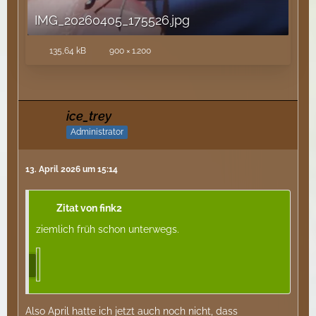
IMG_20260405_175526.jpg
135,64 kB
900 × 1.200
ice_trey
Administrator
13. April 2026 um 15:14
Zitat von fink2
ziemlich früh schon unterwegs.
Also April hatte ich jetzt auch noch nicht, dass