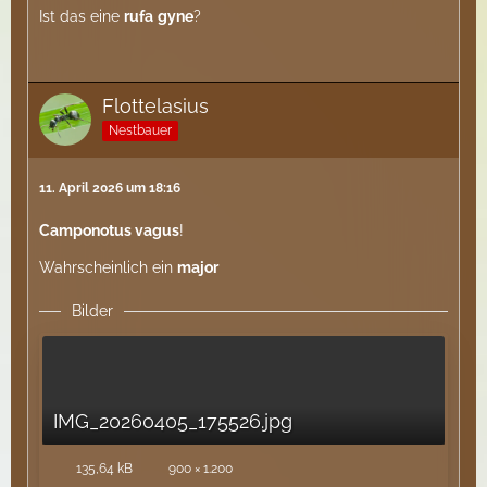
Ist das eine
rufa
gyne
?
Flottelasius
Nestbauer
11. April 2026 um 18:16
Camponotus vagus
!
Wahrscheinlich ein
major
Bilder
IMG_20260405_175526.jpg
135,64 kB
900 × 1.200