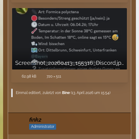
Screenshot_20260413_155316_Discord.jpg
62,98 kB
720 × 511
Einmal editiert, zuletzt von
Bine
(
13. April 2026 um 15:54
)
fink2
Administrator