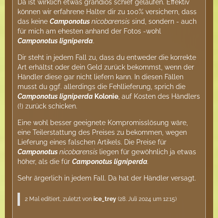
Da ist wirklich etwas grandios schief gelaufen. Effektiv
können wir erfahrene Halter dir zu 100% versichern, dass
das keine
Camponotus
nicobarensis
sind, sondern - auch
für mich am ehesten anhand der Fotos -wohl
Camponotus ligniperda
.
Dir steht in jedem Fall zu, dass du entweder die korrekte
Art erhältst oder dein Geld zurück bekommst, wenn der
Händler diese gar nicht liefern kann. In diesen Fällen
musst du ggf. allerdings die Fehllieferung, sprich die
Camponotus ligniperda
Kolonie
, auf Kosten des Händlers
(!) zurück schicken.
Eine wohl besser geeignete Kompromisslösung wäre,
eine Teilerstattung des Preises zu bekommen, wegen
Lieferung eines falschen Artikels. Die Preise für
Camponotus
nicobarensis
liegen für gewöhnlich ja etwas
höher, als die für
Camponotus ligniperda
.
Sehr ärgerlich in jedem Fall. Da hat der Händler versagt.
2 Mal editiert, zuletzt von
ice_trey
(
28. Juli 2024 um 12:15
)