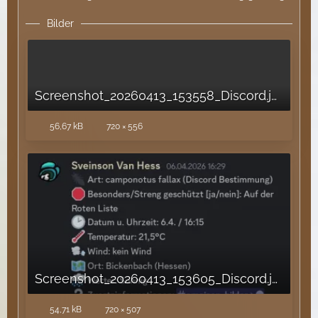
Bilder
Screenshot_20260413_153558_Discord.jpg
56,67 kB
720 × 556
Screenshot_20260413_153605_Discord.jpg
54,71 kB
720 × 507