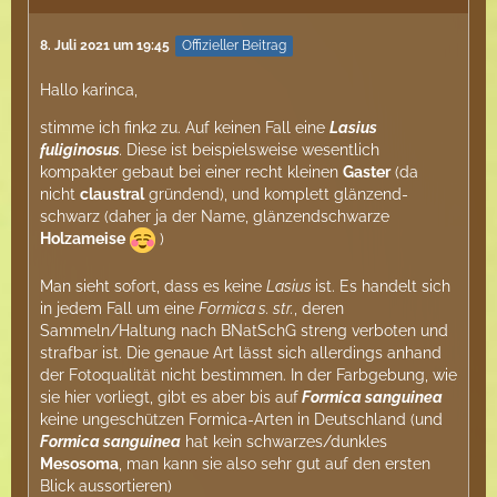
8. Juli 2021 um 19:45
Offizieller Beitrag
Hallo karinca,
stimme ich fink2 zu. Auf keinen Fall eine
Lasius
fuliginosus
.
Diese ist beispielsweise wesentlich
kompakter gebaut bei einer recht kleinen
Gaster
(da
nicht
claustral
gründend), und komplett glänzend-
schwarz (daher ja der Name, glänzendschwarze
Holzameise
)
Man sieht sofort, dass es keine
Lasius
ist. Es handelt sich
in jedem Fall um eine
Formica s. str.
, deren
Sammeln/Haltung nach BNatSchG streng verboten und
strafbar ist. Die genaue Art lässt sich allerdings anhand
der Fotoqualität nicht bestimmen. In der Farbgebung, wie
sie hier vorliegt, gibt es aber bis auf
Formica sanguinea
keine ungeschützen Formica-Arten in Deutschland (und
Formica sanguinea
hat kein schwarzes/dunkles
Mesosoma
, man kann sie also sehr gut auf den ersten
Blick aussortieren)