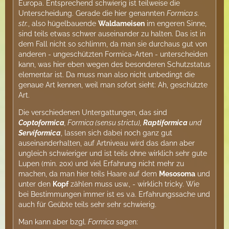
Europa. Entsprechend schwierig ist teilweise die
Unterscheidung. Gerade die hier genannten
Formica s.
str.
, also hügelbauende
Waldameisen
im engeren Sinne,
sind teils etwas schwer auseinander zu halten. Das ist in
dem Fall nicht so schlimm, da man sie durchaus gut von
anderen - ungeschützten Formica-Arten - unterscheiden
kann, was hier eben wegen des besonderen Schutzstatus
elementar ist. Da muss man also nicht unbedingt die
genaue Art kennen, weil man sofort sieht: Ah, geschützte
Art.
Die verschiedenen Untergattungen, das sind
Coptoformica
, Formica (sensu strictu),
Raptiformica
und
Serviformica
, lassen sich dabei noch ganz gut
auseinanderhalten, auf Artniveau wird das dann aber
ungleich schwieriger und ist teils ohne wirklich sehr gute
Lupen (min. 20x) und viel Erfahrung nicht mehr zu
machen, da man hier teils Haare auf dem
Mesosoma
und
unter den
Kopf
zählen muss usw., - wirklich tricky. Wie
bei Bestimmungen immer ist es v.a. Erfahrungssache und
auch für Geübte teils sehr sehr schwierig.
Man kann aber bzgl.
Formica
sagen: