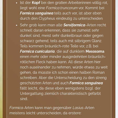
Ist der
Kopf
bei den großen Arbeiterinnen völlig rot,
liegt wohl eine
Formica truncorum
vor. Kommt bei
Formica sanguinea
teils auch vor, ist aber eben
durch den Clypheus eindeutig zu unterscheiden
Sehr grob kann man alle
Serviformica
-Arten recht
schnell daran erkennen, dass sie zumeist sehr
dunkel sind, meist sehr dunkelbraun oder gegen
schwarz gehend, teils auch mit silbrigem Glanz.
Teils kommen bräunlich-rote Teile vor, z.B. bei
Formica cunicularia
, die auf dunklem
Mesosoma
einen mehr oder minder ausgedehnten bräunlich-
rötlichen Fleck haben kann. All diese Arten hier
noch auseinander zu nehmen, würde etwas zu weit
gehen, da müsste ich schon einen halben Roman
schreiben. Aber die Unterscheidung zu den streng
geschützten Arten und auch
Formica sanguinea
fällt leicht, da diese eben wenigstens bzgl. der
Untergattung ziemlich charakteristisch gefärbt
sind.
Formica-
Arten kann man gegenüber
Lasius-
Arten
meistens leicht unterscheiden, da erstere: