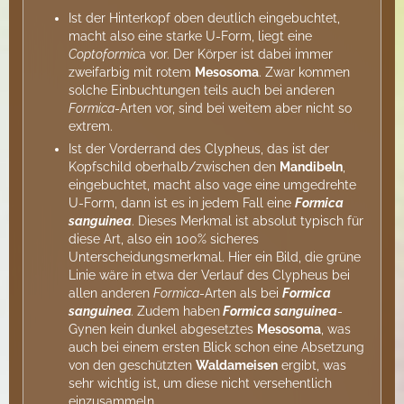
Ist der Hinterkopf oben deutlich eingebuchtet,
macht also eine starke U-Form, liegt eine
Coptoformic
a vor. Der Körper ist dabei immer
zweifarbig mit rotem
Mesosoma
. Zwar kommen
solche Einbuchtungen teils auch bei anderen
Formica
-Arten vor, sind bei weitem aber nicht so
extrem.
Ist der Vorderrand des Clypheus, das ist der
Kopfschild oberhalb/zwischen den
Mandibeln
,
eingebuchtet, macht also vage eine umgedrehte
U-Form, dann ist es in jedem Fall eine
Formica
sanguinea
. Dieses Merkmal ist absolut typisch für
diese Art, also ein 100% sicheres
Unterscheidungsmerkmal. Hier ein Bild, die grüne
Linie wäre in etwa der Verlauf des Clypheus bei
allen anderen
Formica
-Arten als bei
Formica
sanguinea
.
Zudem haben
Formica sanguinea
-
Gynen kein dunkel abgesetztes
Mesosoma
, was
auch bei einem ersten Blick schon eine Absetzung
von den geschützten
Waldameisen
ergibt, was
sehr wichtig ist, um diese nicht versehentlich
einzusammeln