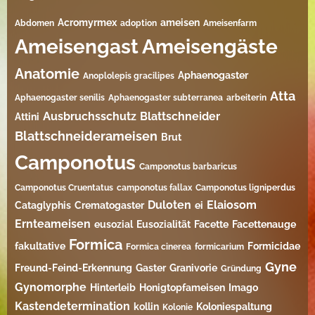
Acromyrmex
ameisen
Abdomen
adoption
Ameisenfarm
Ameisengast
Ameisengäste
Anatomie
Aphaenogaster
Anoplolepis gracilipes
Atta
Aphaenogaster senilis
Aphaenogaster subterranea
arbeiterin
Ausbruchsschutz
Blattschneider
Attini
Blattschneiderameisen
Brut
Camponotus
Camponotus barbaricus
Camponotus Cruentatus
camponotus fallax
Camponotus ligniperdus
Duloten
Elaiosom
Cataglyphis
Crematogaster
ei
Ernteameisen
eusozial
Eusozialität
Facette
Facettenauge
Formica
fakultative
Formicidae
Formica cinerea
formicarium
Gyne
Freund-Feind-Erkennung
Gaster
Granivorie
Gründung
Gynomorphe
Hinterleib
Honigtopfameisen
Imago
Kastendetermination
kollin
Koloniespaltung
Kolonie