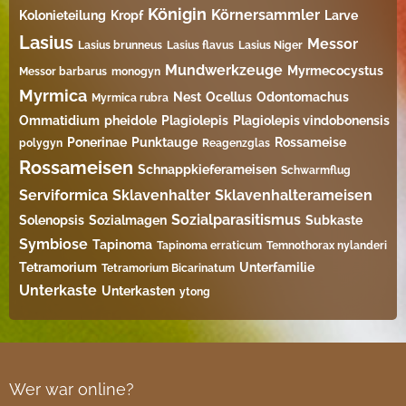
Königin
Körnersammler
Kolonieteilung
Kropf
Larve
Lasius
Messor
Lasius brunneus
Lasius flavus
Lasius Niger
Mundwerkzeuge
Myrmecocystus
Messor barbarus
monogyn
Myrmica
Nest
Ocellus
Odontomachus
Myrmica rubra
Ommatidium
pheidole
Plagiolepis
Plagiolepis vindobonensis
Ponerinae
Punktauge
Rossameise
polygyn
Reagenzglas
Rossameisen
Schnappkieferameisen
Schwarmflug
Serviformica
Sklavenhalter
Sklavenhalterameisen
Sozialparasitismus
Solenopsis
Sozialmagen
Subkaste
Symbiose
Tapinoma
Tapinoma erraticum
Temnothorax nylanderi
Tetramorium
Unterfamilie
Tetramorium Bicarinatum​
Unterkaste
Unterkasten
ytong
Wer war online?